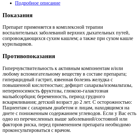
Подробное описание
Показания
Препарат применяется в комплексной терапии
воспалительных заболеваний верхних дыхательных путей,
сопровождающихся сухим кашлем; а также при сухом кашле
курильщиков.
Противопоказания
Гиперчувствительность к активным компонентам и/или
любому вспомогательному веществу в составе препарата;
гиперацидный гастрит, язвенная болезнь желудка с
повышенной кислотностью; дефицит сахаразы/изомальтазы,
непереносимость фруктозы, глюкозо-галактозная
мальабсорбция; беременность, период грудного
вскармливания; детский возраст до 2 лет. С осторожностью:
Пациентам с сахарным диабетом и лицам, находящимся на
диете с пониженным содержанием углеводов. Если у Вас есть
одно из перечисленных выше заболеваний/состояний или
факторов риска, перед применением препарата необходимо
проконсультироваться с врачом.