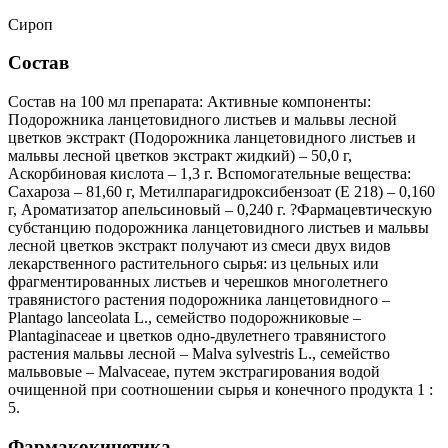
Сироп
Состав
Состав на 100 мл препарата: Активные компоненты:
Подорожника ланцетовидного листьев и мальвы лесной
цветков экстракт (Подорожника ланцетовидного листьев и
мальвы лесной цветков экстракт жидкий) – 50,0 г,
Аскорбиновая кислота – 1,3 г. Вспомогательные вещества:
Сахароза – 81,60 г, Метилпарагидроксибензоат (Е 218) – 0,160
г, Ароматизатор апельсиновый – 0,240 г. ?Фармацевтическую
субстанцию подорожника ланцетовидного листьев и мальвы
лесной цветков экстракт получают из смеси двух видов
лекарственного растительного сырья: из цельных или
фрагментированных листьев и черешков многолетнего
травянистого растения подорожника ланцетовидного –
Plantago lanceolata L., семейство подорожниковые –
Plantaginaceae и цветков одно-двулетнего травянистого
растения мальвы лесной – Malva sylvestris L., семейство
мальвовые – Malvaceae, путем экстрагирования водой
очищенной при соотношении сырья и конечного продукта 1 :
5.
Фармакокинетика