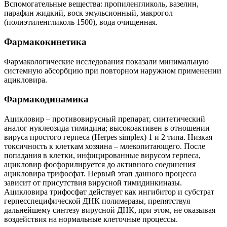
Вспомогательные вещества: пропиленгликоль, вазелин,
парафин жидкий, воск эмульсионный, макрогол
(полиэтиленгликоль 1500), вода очищенная.
Фармакокинетика
Фармакологические исследования показали минимальную
системную абсорбцию при повторном наружном применении
ацикловира.
Фармакодинамика
Ацикловир – противовирусный препарат, синтетический
аналог нуклеозида тимидина; высокоактивен в отношении
вируса простого герпеса (Herpes simplex) 1 и 2 типа. Низкая
токсичность к клеткам хозяина – млекопитающего. После
попадания в клетки, инфицированные вирусом герпеса,
ацикловир фосфорилируется до активного соединения
ацикловира трифосфат. Первый этап данного процесса
зависит от присутствия вирусной тимидинкиназы.
Ацикловира трифосфат действует как ингибитор и субстрат
герпесспецифической ДНК полимеразы, препятствуя
дальнейшему синтезу вирусной ДНК, при этом, не оказывая
воздействия на нормальные клеточные процессы.