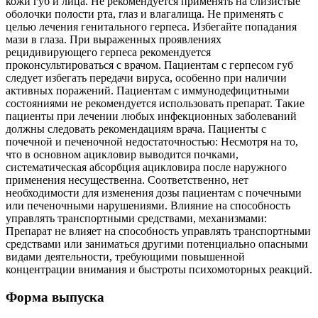
кожи губ и лица. Не рекомендуется применять на слизистые
оболочки полости рта, глаз и влагалища. Не применять с
целью лечения генитального герпеса. Избегайте попадания
мази в глаза. При выраженных проявлениях
рецидивирующего герпеса рекомендуется
проконсультироваться с врачом. Пациентам с герпесом губ
следует избегать передачи вируса, особенно при наличии
активных поражений. Пациентам с иммунодефицитными
состояниями не рекомендуется использовать препарат. Такие
пациенты при лечении любых инфекционных заболеваний
должны следовать рекомендациям врача. Пациенты с
почечной и печеночной недостаточностью: Несмотря на то,
что в основном ацикловир выводится почками,
систематическая абсорбция ацикловира после наружного
применения несущественна. Соответственно, нет
необходимости для изменения дозы пациентам с почечными
или печеночными нарушениями. Влияние на способность
управлять транспортными средствами, механизмами:
Препарат не влияет на способность управлять транспортными
средствами или заниматься другими потенциально опасными
видами деятельности, требующими повышенной
концентрации внимания и быстроты психомоторных реакций.
Форма выпуска