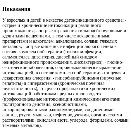
Показания
У взрослых и детей в качестве детоксикационного средства: -
острые и хронические интоксикации различного
происхождения; - острые отравления сильнодействующими и
ядовитыми веществами, в том числе лекарственными
препаратами и алкоголем, алкалоидами, солями тяжелых
металлов; - острые кишечные инфекции любого генеза в
составе комплексной терапии (токсикоинфекции,
сальмонеллез, дизентерия, диарейный синдром
неинфекционного происхождения, дисбактериоз); - гнойно-
септические заболевания, сопровождающиеся выраженной
интоксикацией, в составе комплексной терапии; - пищевая и
лекарственная аллергия; - гипербилирубинемия (вирусные
гепатиты) и гиперазотемия (хроническая почечная
недостаточность); - с целью профилактики хронических
интоксикаций работникам вредных производств
(профессиональные интоксикации химическими агентами
политропного действия, ксенобиотиками,
инкорпорированными радионуклидами, соединениями
свинца, ртути, мышьяка, нефтепродуктами, органическими
растворителями, окислами азота, углерода, фторидами, солями
тяжелых металлов).