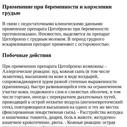
Применение при беременности и кормлении
грудью
В связи с недостаточными клиническими данными
применение препарата Цитобронхо при беременности
противопоказано. Неизвестно, выделяется ли препарат
Цитобронхо с грудным молоком. В период грудного
вскармливания препарат применяют с осторожностью.
Побочные действия
При применении препарата Цитобронхо возможны: -
Аллергические реакции: зуд, кожная сыпь (в том числе
экзантема), высыпания на коже в виде волдырей,
сопровождающиеся зудом разной степенью выраженности
(крапивница), быстро развивающийся отек на ограниченном
участке кожи, подкожного слоя и слизистых оболочек, в том
числе гортани, иногда с перекрытием дыхательных путей,
приводящий к острой нехватке воздуха (ангионевротический
отек), повторяющиеся высыпания на одних и тех же местах
(фиксированная лекарственная сыпь). - Расстройства желудка
и кишечника: тошнота, диарея, боль в животе, желудочно-
кишечное кровотечение, рвота. - Кожные реакции: острая