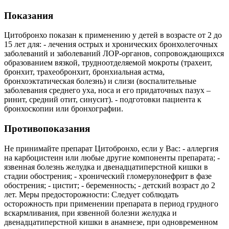
Показания
Цитобронхо показан к применению у детей в возрасте от 2 до
15 лет для: - лечения острых и хронических бронхолегочных
заболеваний и заболеваний ЛОР-органов, сопровождающихся
образованием вязкой, трудноотделяемой мокроты (трахеит,
бронхит, трахеобронхит, бронхиальная астма,
бронхоэктатическая болезнь) и слизи (воспалительные
заболевания среднего уха, носа и его придаточных пазух –
ринит, средний отит, синусит). - подготовки пациента к
бронхоскопии или бронхографии.
Противопоказания
Не принимайте препарат Цитобронхо, если у Вас: - аллергия
на карбоцистеин или любые другие компоненты препарата; -
язвенная болезнь желудка и двенадцатиперстной кишки в
стадии обострения; - хронический гломерулонефрит в фазе
обострения; - цистит; - беременность; - детский возраст до 2
лет. Меры предосторожности: Следует соблюдать
осторожность при применении препарата в период грудного
вскармливания, при язвенной болезни желудка и
двенадцатиперстной кишки в анамнезе, при одновременном