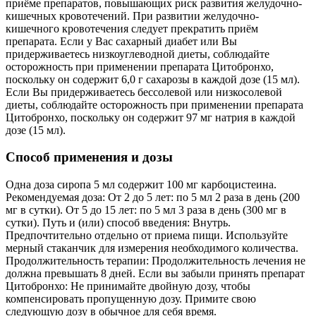
приёме препаратов, повышающих риск развития желудочно-
кишечных кровотечений. При развитии желудочно-
кишечного кровотечения следует прекратить приём
препарата. Если у Вас сахарный диабет или Вы
придерживаетесь низкоуглеводной диеты, соблюдайте
осторожность при применении препарата Цитобронхо,
поскольку он содержит 6,0 г сахарозы в каждой дозе (15 мл).
Если Вы придерживаетесь бессолевой или низкосолевой
диеты, соблюдайте осторожность при применении препарата
Цитобронхо, поскольку он содержит 97 мг натрия в каждой
дозе (15 мл).
Способ применения и дозы
Одна доза сиропа 5 мл содержит 100 мг карбоцистеина.
Рекомендуемая доза: От 2 до 5 лет: по 5 мл 2 раза в день (200
мг в сутки). От 5 до 15 лет: по 5 мл 3 раза в день (300 мг в
сутки). Путь и (или) способ введения: Внутрь.
Предпочтительно отдельно от приема пищи. Используйте
мерный стаканчик для измерения необходимого количества.
Продолжительность терапии: Продолжительность лечения не
должна превышать 8 дней. Если вы забыли принять препарат
Цитобронхо: Не принимайте двойную дозу, чтобы
компенсировать пропущенную дозу. Примите свою
следующую дозу в обычное для себя время.