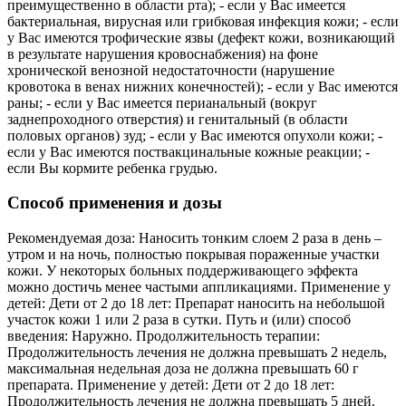
преимущественно в области рта); - если у Вас имеется
бактериальная, вирусная или грибковая инфекция кожи; - если
у Вас имеются трофические язвы (дефект кожи, возникающий
в результате нарушения кровоснабжения) на фоне
хронической венозной недостаточности (нарушение
кровотока в венах нижних конечностей); - если у Вас имеются
раны; - если у Вас имеется перианальный (вокруг
заднепроходного отверстия) и генитальный (в области
половых органов) зуд; - если у Вас имеются опухоли кожи; -
если у Вас имеются поствакцинальные кожные реакции; -
если Вы кормите ребенка грудью.
Способ применения и дозы
Рекомендуемая доза: Наносить тонким слоем 2 раза в день –
утром и на ночь, полностью покрывая пораженные участки
кожи. У некоторых больных поддерживающего эффекта
можно достичь менее частыми аппликациями. Применение у
детей: Дети от 2 до 18 лет: Препарат наносить на небольшой
участок кожи 1 или 2 раза в сутки. Путь и (или) способ
введения: Наружно. Продолжительность терапии:
Продолжительность лечения не должна превышать 2 недель,
максимальная недельная доза не должна превышать 60 г
препарата. Применение у детей: Дети от 2 до 18 лет:
Продолжительность лечения не должна превышать 5 дней.