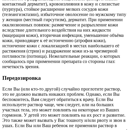
контактный дерматит), кровоизлияния в кожу и слизистые
(пурпура), стойкое расширение мелких сосудов кожи
(телеангиэктазии), избыточное оволосение по мужскому типу
у женщин (местный гирсутизм), дерматит. При применении
окклюзионных повязок: размягчение и разрыхление кожи
вследствие длительного воздействия на них жидкости
(мацерация кожи), вторичная инфекция, уменьшение объёма
кожи, приводящее к её истончению (атрофия кожи),
истончение кожи с локализацией в местах наибольшего её
растяжения (стрии) и раздражение кожи из-за чрезмерной
потливости (потница). Нежелательные реакции, о которых
сообщалось при применении препарата со стороны глаз:
нечеткость зрения.
Передозировка
Если Вы (или кто-то другой) случайно проглотите раствор,
это не должно вызвать никаких проблем. Однако, если Вы
беспокоитесь, Вам следует обратиться к врачу. Если Вы
используете раствор чаще, чем следует, или на больших
участках тела, это может повлиять на некоторые из Ваших
гормонов. У детей это может повлиять на их рост и развитие.
Это также может вызвать у Вас тошноту и/или рвоту и звон в
ушах. Если Вы или Ваш ребенок не применяли раствор в