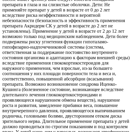
препарата в глаза и на слизистые оболочки. Дети: Не
применяйте препарат у детей в возрасте от 0 до 2 лет
вследствие риска неэффективности и вероятной
небезопасности (безопасность и эффективность применения
препарата Акридерм СК у детей в возрасте до 2 лет не
установлены). Применение у детей в возрасте от 2 до 12 лет
возможно только под медицинским наблюдением. Дети более
подвержены риску угнетения функции гипоталамо-
гипофизарно-надпочечниковой системы (система,
ответственная за поддержание постоянство внутреннего
состояния организма и адаптацию к факторам внешней среды)
вследствие применения глюкокортикостероидов для
наружного применения, чем взрослые, из-за большего
соотношения у них площади поверхности тела и веса и,
соответственно, повышенной абсорбции (всасывания)
препарата. Возможно возникновение синдрома Иценко-
Кушинга (болезненное состояние, возникающее вследствие
длительного лечения глюкокортикостероидами и
проявляющееся нарушением обмена веществ), нарушение
роста и развития, замедление прибавки веса, повышение
внутричерепного давления, проявляющегося выпячиванием
родничка, головными болями, двусторонним отеком диска
зрительного нерва. Длительное применение препарата у детей
должно проводиться по строгим показаниям и под контролем
врача. У детей чаще, чем у взрослых, возникают атрофические