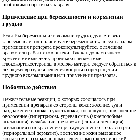
необходимо обратиться к врачу.
Применение при беременности и кормлении
грудью
Если Вы беременны или кормите грудью, думаете, что
забеременели, или планируете беременность, перед началом
применения препарата проконсультируйтесь с лечащим
врачом или работником аптеки. Так как до настоящего
времени не выяснено, проникают ли местные
глюкокортикостероиды в молоко матери, следует обратиться к
лечащему врачу для решения вопроса о прекращении
грудного вскармливания или применения препарата.
Побочные действия
Нежелательные реакции, о которых сообщалось при
применении препарата со стороны кожи: жжение, зуд и
раздражение на коже, сухость кожи, фолликулит, повышенное
оволосение (гипертрихоз), угревая сыпь (акнеподобные
высыпания), ослабление цвета кожи (гипопигментация),
высыпания и покраснение преимущественно в области рта
(периоральный дерматит), воспаление кожи вызванное
контактом с раздражающими веществами (аллергический