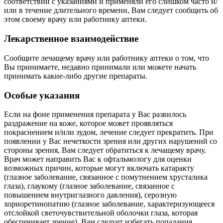
соответствии с указаниями и применяли его слишком часто и/
или в течение длительного времени, Вам следует сообщить об
этом своему врачу или работнику аптеки.
Лекарственное взаимодействие
Сообщите лечащему врачу или работнику аптеки о том, что
Вы принимаете, недавно принимали или можете начать
принимать какие-либо другие препараты.
Особые указания
Если на фоне применения препарата у Вас развилось
раздражение на коже, которое может проявляться
покраснением и/или зудом, лечение следует прекратить. При
появлении у Вас нечеткости зрения или других нарушений со
стороны зрения, Вам следует обратиться к лечащему врачу.
Врач может направить Вас к офтальмологу для оценки
возможных причин, которые могут включать катаракту
(глазное заболевание, связанное с помутнением хрусталика
глаза), глаукому (глазное заболевание, связанное с
повышением внутриглазного давления), серозную
хориоретинопатию (глазное заболевание, характеризующееся
отслойкой светочувствительной оболочки глаза, которая
обеспечивает зрение). Вам следует избегать попадания