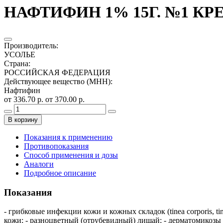
НАФТИФИН 1% 15Г. №1 КР
Производитель
:
УСОЛЬЕ
Страна
:
РОССИЙСКАЯ ФЕДЕРАЦИЯ
Действующее вещество (МНН)
:
Нафтифин
от 336.70 р.
от 370.00 р.
В корзину
Показания к применению
Противопоказания
Способ применения и дозы
Аналоги
Подробное описание
Показания
- грибковые инфекции кожи и кожных складок (tinea corporis, ti
кожи; - разноцветный (отрубевидный) лишай; - дерматомикозы 