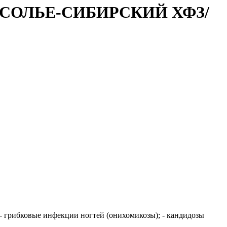
УСОЛЬЕ-СИБИРСКИЙ ХФЗ/
m); - грибковые инфекции ногтей (онихомикозы); - кандидозы