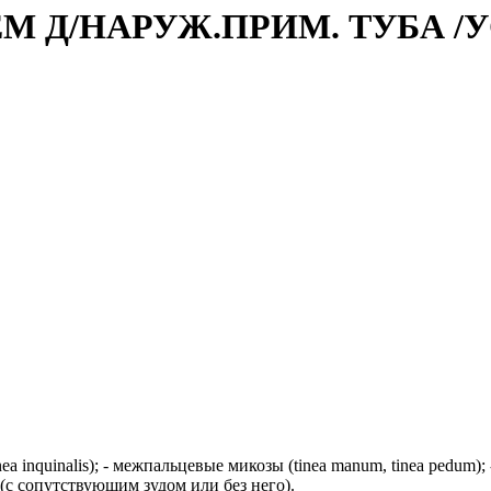
ЕМ Д/НАРУЖ.ПРИМ. ТУБА /
nea inquinalis); - межпальцевые микозы (tinea manum, tinea pedu
(с сопутствующим зудом или без него).