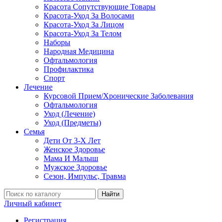
Красота Сопутствующие Товары
Красота-Уход За Волосами
Красота-Уход За Лицом
Красота-Уход За Телом
Наборы
Народная Медицина
Офтальмология
Профилактика
Спорт
Лечение
Курсовой Прием/Хронические Заболевания
Офтальмология
Уход (Лечение)
Уход (Предметы)
Семья
Дети От 3-Х Лет
Женское Здоровье
Мама И Малыш
Мужское Здоровье
Сезон, Импульс, Травма
Найти
Личный кабинет
Регистрация