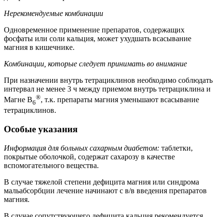
Нерекомендуемые комбинации
Одновременное применение препаратов, содержащих
фосфаты или соли кальция, может ухудшать всасывание
магния в кишечнике.
Комбинации, которые следует принимать во внимание
При назначении внутрь тетрациклинов необходимо соблюдать
интервал не менее 3 ч между приемом внутрь тетрациклина и
®
Магне В
, т.к. препараты магния уменьшают всасывание
6
тетрациклинов.
Особые указания
Информация для больных сахарным диабетом:
таблетки,
покрытые оболочкой, содержат сахарозу в качестве
вспомогательного вещества.
В случае тяжелой степени дефицита магния или синдрома
мальабсорбции лечение начинают с в/в введения препаратов
магния.
В случае сопутствующего дефицита кальция рекомендуется