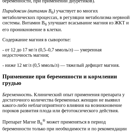
беременности, при применении диуретиков).
Пиридоксин (витамин B
)
участвует во многих
6
метаболических процессах, в регуляции метаболизма нервной
системы. Витамин B
улучшает всасывание магния из ЖКТ и
6
его проникновение в клетки.
Содержание магния в сыворотке:
- от 12 до 17 мг/л (0,5–0,7 ммоль/л) — умеренная
недосточность магния;
- ниже 12 мг/л (0,5 ммоль/л) — тяжелый дефицит магния.
Применение при беременности и кормлении
грудью
Беременность
. Клинический опыт применения препарата у
достаточного количества беременных женщин не выявил
какого-либо неблагоприятного влияния на возникновение
пороков развития плода или фетотоксического действия.
®
Препарат Магне В
может применяться в период
6
беременности только при необходимости и по рекомендации