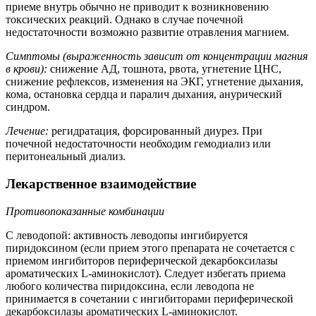
приеме внутрь обычно не приводит к возникновению
токсических реакций. Однако в случае почечной
недостаточности возможно развитие отравления магнием.
Симптомы (выраженность зависит от концентрации магния
в крови):
снижение АД, тошнота, рвота, угнетение ЦНС,
снижение рефлексов, изменения на ЭКГ, угнетение дыхания,
кома, остановка сердца и паралич дыхания, анурический
синдром.
Лечение:
регидратация, форсированный диурез. При
почечной недостаточности необходим гемодиализ или
перитонеальный диализ.
Лекарственное взаимодействие
Противопоказанные комбинации
С леводопой: активность леводопы ингибируется
пиридоксином (если прием этого препарата не сочетается с
приемом ингибиторов периферической декарбоксилазы
ароматических L-аминокислот). Следует избегать приема
любого количества пиридоксина, если леводопа не
принимается в сочетании с ингибиторами периферической
декарбоксилазы ароматических L-аминокислот.