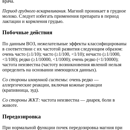
врача.
Период грудного вскармливания
. Магний проникает в грудное
молоко. Следует избегать применения препарата в период
лактации и кормления грудью.
Побочные действия
По данным ВОЗ, нежелательные эффекты классифицированы
в соответствии с их частотой развития следующим образом:
очень часто (≥1/10); часто (≥1/100, <1/10); нечасто (≥1/1000,
<1/100); редко (≥1/10000, <1/1000); очень редко (<1/10000);
частота неизвестна (частоту возникновения явлений нельзя
определить на основании имеющихся данных).
Со стороны иммунной системы:
очень редко —
аллергические реакции, включая кожные реакции
(крапивница, зуд).
Со стороны ЖКТ:
частота неизвестна — диарея, боли в
животе.
Передозировка
При нормальной функции почек передозировка магния при