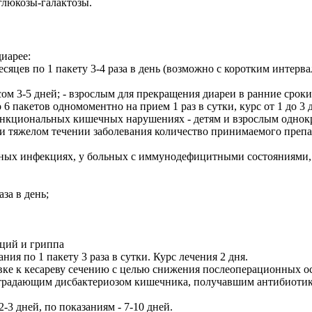
глюкозы-галактозы.
иарее:
 месяцев по 1 пакету 3-4 раза в день (возможно с коротким интерв
рсом 3-5 дней; - взрослым для прекращения диареи в ранние сроки
6 пакетов одномоментно на прием 1 раз в сутки, курс от 1 до 3 
нкциональных кишечных нарушениях - детям и взрослым однокра
При тяжелом течении заболевания количество принимаемого препа
ных инфекциях, у больных с иммунодефицитными состояниями, 
за в день;
ций и гриппа
ия по 1 пакету 3 раза в сутки. Курс лечения 2 дня.
е к кесареву сечению с целью снижения послеоперационных о
ам, страдающим дисбактериозом кишечника, получавшим антибиот
 2-3 дней, по показаниям - 7-10 дней.