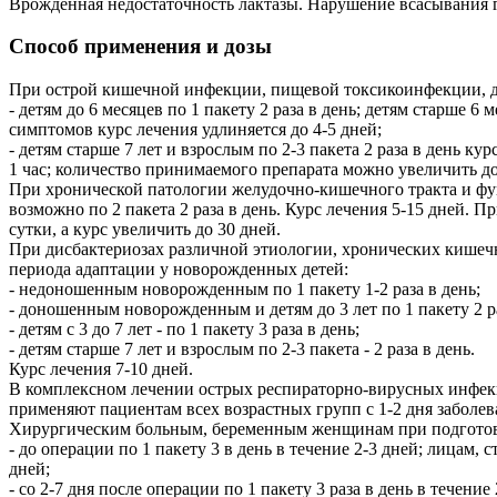
Врожденная недостаточность лактазы. Нарушение всасывания 
Способ применения и дозы
При острой кишечной инфекции, пищевой токсикоинфекции, д
- детям до 6 месяцев по 1 пакету 2 раза в день; детям старше 6
симптомов курс лечения удлиняется до 4-5 дней;
- детям старше 7 лет и взрослым по 2-3 пакета 2 раза в день ку
1 час; количество принимаемого препарата можно увеличить до 
При хронической патологии желудочно-кишечного тракта и фу
возможно по 2 пакета 2 раза в день. Курс лечения 5-15 дней. 
сутки, а курс увеличить до 30 дней.
При дисбактериозах различной этиологии, хронических кишеч
периода адаптации у новорожденных детей:
- недоношенным новорожденным по 1 пакету 1-2 раза в день;
- доношенным новорожденным и детям до 3 лет по 1 пакету 2 ра
- детям с 3 до 7 лет - по 1 пакету 3 раза в день;
- детям старше 7 лет и взрослым по 2-3 пакета - 2 раза в день.
Курс лечения 7-10 дней.
В комплексном лечении острых респираторно-вирусных инфек
применяют пациентам всех возрастных групп с 1-2 дня заболеван
Хирургическим больным, беременным женщинам при подготовк
- до операции по 1 пакету 3 в день в течение 2-3 дней; лиц
дней;
- со 2-7 дня после операции по 1 пакету 3 раза в день в течение