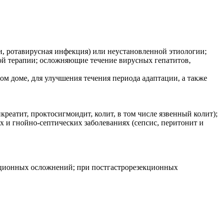
, ротавирусная инфекция) или неустановленной этиологии;
вой терапии; осложняющие течение вирусных гепатитов,
м доме, для улучшения течения периода адаптации, а также
еатит, проктосигмоидит, колит, в том числе язвенный колит);
и гнойно-септических заболеваниях (сепсис, перитонит и
рационных осложнений; при постгастрорезекционных