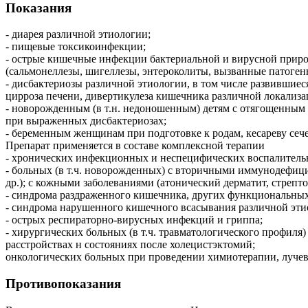
Показания
- диарея различной этиологии;
- пищевые токсикоинфекции;
- острые кишечные инфекции бактериальной и вирусной прир
(сальмонеллезы, шигеллезы, энтероколиты, вызванные патоге
- дисбактериозы различной этиологии, в том числе развившиес
цирроза печени, дивертикулеза кишечника различной локализа
- новорожденным (в т.н. недоношенным) детям с отягощенным 
при выраженных дисбактериозах;
- беременным женщинам при подготовке к родам, кесареву сеч
Препарат применяется в составе комплексной терапии
- хронических инфекционных и неспецифических воспалительных
- больных (в т.ч. новорожденных) с вторичными иммунодефиц
др.); с кожными заболеваниями (атонический дерматит, стрепто
- синдрома раздраженного кишечника, других функциональны
- синдрома нарушенного кишечного всасывания различной эти
- острых респираторно-вирусных инфекций и гриппа;
- хирургических больных (в т.ч. травматологического профи
расстройствах н состояниях после холецистэктомий;
онкологических больных при проведении химиотерапии, лучев
Противопоказания