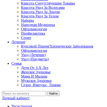
Красота Сопутствующие Товары
Красота-Уход За Волосами
Красота-Уход За Лицом
Красота-Уход За Телом
Наборы
Народная Медицина
Офтальмология
Профилактика
Спорт
Лечение
Курсовой Прием/Хронические Заболевания
Офтальмология
Уход (Лечение)
Уход (Предметы)
Семья
Дети От 3-Х Лет
Женское Здоровье
Мама И Малыш
Мужское Здоровье
Сезон, Импульс, Травма
Найти
Личный кабинет
Регистрация