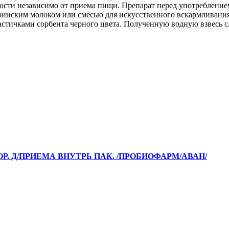
сти независимо от приема пищи. Препарат перед употреблени
еринским молоком или смесью для искусственного вскармливани
частичками сорбента черного цвета. Полученную водную взвесь с
ОР. Д/ПРИЕМА ВНУТРЬ ПАК. /ПРОБИОФАРМ/АВАН/