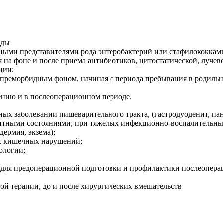
оды
нными представителями рода энтеробактерий или стафилококками
я на фоне и после приема антибиотиков, цитостатической, луче
ции;
преморбидным фоном, начиная с периода пребывания в родильно
ению и в послеоперационном периоде.
 заболеваний пищеварительного тракта, (гастродуоденит, панкр
итными состояниями, при тяжелых инфекционно-воспалительных 
дермия, экзема);
х кишечных нарушений;
ологии;
ля) для предоперационной подготовки и профилактики послеопе
ой терапии, до и после хирургических вмешательств