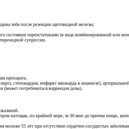
идива зоба после резекции щитовидной железы;
го состояния тиреостатиками (в виде комбинированной или мон
 тиреоидной супрессии.
ам препарата.
лероз, стенокардия, инфаркт миокарда в анамнезе), артериально
 (может потребоваться коррекция дозы).
оказаний.
ром натощак, по крайней мере, за 30 мин до приема пищи, запи
м моложе 55 лет при отсутствии сердечно-сосудистых заболеван