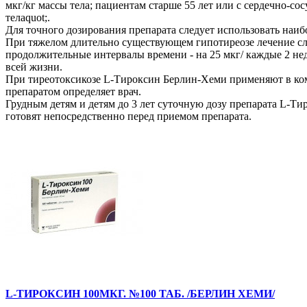
мкг/кг массы тела; пациентам старше 55 лет или с сердечно-со
телаquot;.
Для точного дозирования препарата следует использовать наиб
При тяжелом длительно существующем гипотиреозе лечение след
продолжительные интервалы времени - на 25 мкг/ каждые 2 не
всей жизни.
При тиреотоксикозе L-Тироксин Берлин-Хеми применяют в комп
препаратом определяет врач.
Грудным детям и детям до 3 лет суточную дозу препарата L-Ти
готовят непосредственно перед приемом препарата.
L-ТИРОКСИН 100МКГ. №100 ТАБ. /БЕРЛИН ХЕМИ/