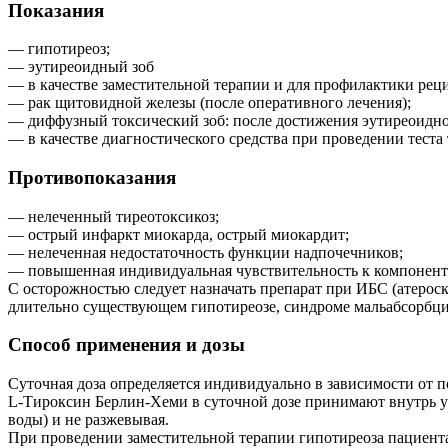
Показания
— гипотиреоз;
— эутиреоидный зоб
— в качестве заместительной терапии и для профилактики рец
— рак щитовидной железы (после оперативного лечения);
— диффузный токсический зоб: после достижения эутиреоидно
— в качестве диагностического средства при проведении теста
Противопоказания
— нелеченный тиреотоксикоз;
— острый инфаркт миокарда, острый миокардит;
— нелеченная недостаточность функции надпочечников;
— повышенная индивидуальная чувствительность к компонент
С осторожностью следует назначать препарат при ИБС (атероск
длительно существующем гипотиреозе, синдроме мальабсорбции
Способ применения и дозы
Суточная доза определяется индивидуально в зависимости от п
L-Тироксин Берлин-Хеми в суточной дозе принимают внутрь ут
воды) и не разжевывая.
При проведении заместительной терапии гипотиреоза пациента