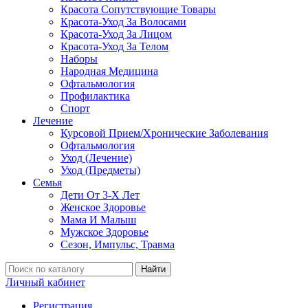
Красота Сопутствующие Товары
Красота-Уход За Волосами
Красота-Уход За Лицом
Красота-Уход За Телом
Наборы
Народная Медицина
Офтальмология
Профилактика
Спорт
Лечение
Курсовой Прием/Хронические Заболевания
Офтальмология
Уход (Лечение)
Уход (Предметы)
Семья
Дети От 3-Х Лет
Женское Здоровье
Мама И Малыш
Мужское Здоровье
Сезон, Импульс, Травма
Найти
Личный кабинет
Регистрация