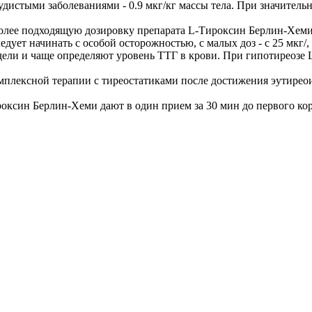
судистыми заболеваниями - 0.9 мкг/кг массы тела. При значитель
олее подходящую дозировку препарата L-Тироксин Берлин-Хеми (5
ует начинать с особой осторожностью, с малых доз - с 25 мкг/
дели и чаще определяют уровень ТТГ в крови. При гипотиреозе
лексной терапии с тиреостатиками после достижения эутиреоид
роксин Берлин-Хеми дают в один прием за 30 мин до первого кор