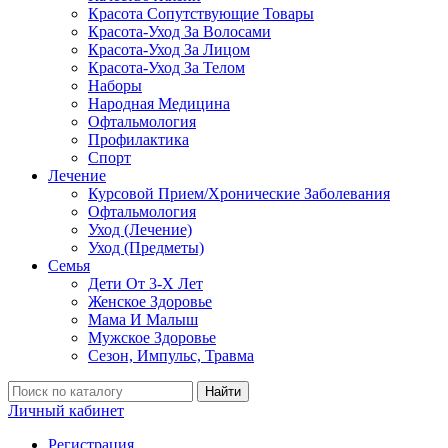
Красота Сопутствующие Товары
Красота-Уход За Волосами
Красота-Уход За Лицом
Красота-Уход За Телом
Наборы
Народная Медицина
Офтальмология
Профилактика
Спорт
Лечение
Курсовой Прием/Хронические Заболевания
Офтальмология
Уход (Лечение)
Уход (Предметы)
Семья
Дети От 3-Х Лет
Женское Здоровье
Мама И Малыш
Мужское Здоровье
Сезон, Импульс, Травма
Найти
Личный кабинет
Регистрация