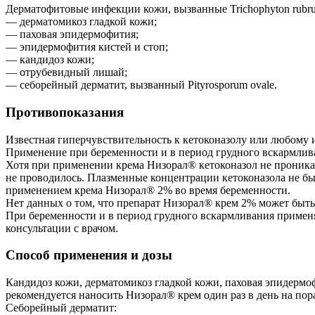
Дерматофитовые инфекции кожи, вызванные Trichophyton rubrum,
— дерматомикоз гладкой кожи;
— паховая эпидермофития;
— эпидермофития кистей и стоп;
— кандидоз кожи;
— отрубевидный лишай;
— себорейный дерматит, вызванный Pityrosporum ovale.
Противопоказания
Известная гиперчувствительность к кетоконазолу или любому 
Применение при беременности и в период грудного вскармлив
Хотя при применении крема Низорал® кетоконазол не проника
не проводилось. Плазменные концентрации кетоконазола не б
применением крема Низорал® 2% во время беременности.
Нет данных о том, что препарат Низорал® крем 2% может быт
При беременности и в период грудного вскармливания применяю
консультации с врачом.
Способ применения и дозы
Кандидоз кожи, дерматомикоз гладкой кожи, паховая эпидермо
рекомендуется наносить Низорал® крем один раз в день на по
Себорейный дерматит: