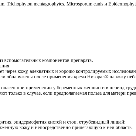
 Trichophyton mentagrophytes, Microsporum canis и Epidermophyt
из вспомогательных компонентов препарата.
ания
ет через кожу, адекватных и хорошо контролируемых исследова
ыли обнаружены после применения крема Низорал® на кожу неб
ь опасен при применении у беременных женщин и в период груд
т только в случае, если предполагаемая польза для матери пре
фития, эпидермофития кистей и стоп, отрубевидный лишай:
раженную кожу и непосредственно прилегающую к ней область.