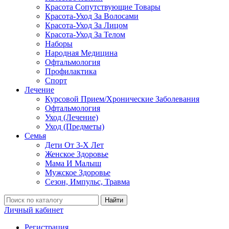
Красота Сопутствующие Товары
Красота-Уход За Волосами
Красота-Уход За Лицом
Красота-Уход За Телом
Наборы
Народная Медицина
Офтальмология
Профилактика
Спорт
Лечение
Курсовой Прием/Хронические Заболевания
Офтальмология
Уход (Лечение)
Уход (Предметы)
Семья
Дети От 3-Х Лет
Женское Здоровье
Мама И Малыш
Мужское Здоровье
Сезон, Импульс, Травма
Найти
Личный кабинет
Регистрация