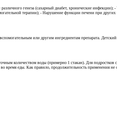
 различного генеза (сахарный диабет, хронические инфекции); -
вспомогательной терапии); - Нарушение функции печени при друг
спомогательным или другим ингредиентам препарата. Детский во
очным количеством воды (примерно 1 стакан). Для подростков ста
ь во время еды. Как правило, продолжительность применения не 