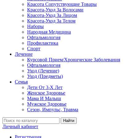
Красота Сопутствующие Товары
Красота-Уход За Волосами
Красота-Уход За Лицом
Красота-Уход За Телом
Наборы
Народная Медицина
Офтальмология
Профилактика
Спорт
Лечение
Курсовой Прием/Хронические Заболевания
Офтальмология
Уход (Лечение)
Уход (Предметы)
Семья
Дети От 3-Х Лет
Женское Здоровье
Мама И Малыш
Мужское Здоровье
Сезон, Импульс, Травма
Найти
Личный кабинет
Регистрация