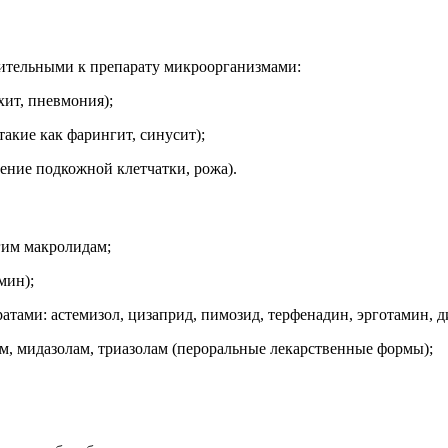
ительными к препарату микроорганизмами:
ит, пневмония);
акие как фарингит, синусит);
ение подкожной клетчатки, рожа).
гим макролидам;
мин);
ми: астемизол, цизаприд, пимозид, терфенадин, эрготамин, ди
, мидазолам, триазолам (пероральные лекарственные формы);