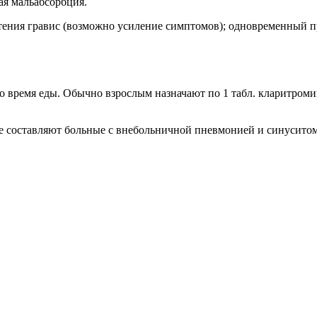
ая мальабсорбция.
ения гравис (возможно усиление симптомов); одновременный пр
во время еды. Обычно взрослым назначают по 1 табл. кларитроми
 составляют больные с внебольничной пневмонией и синуситом,