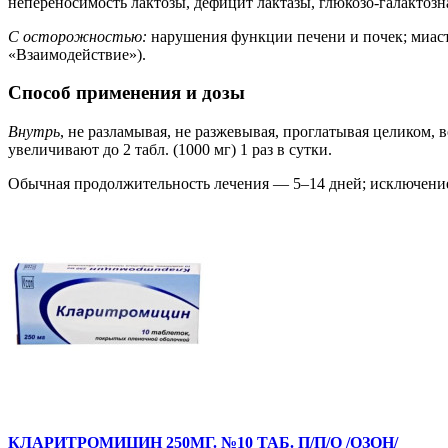
непереносимость лактозы, дефицит лактазы, глюкозо-галактозн
С осторожностью:
нарушения функции печени и почек; миаст
«Взаимодействие»).
Способ применения и дозы
Внутрь
, не разламывая, не разжевывая, проглатывая целиком, 
увеличивают до 2 табл. (1000 мг) 1 раз в сутки.
Обычная продолжительность лечения — 5–14 дней; исключение
КЛАРИТРОМИЦИН 250МГ. №10 ТАБ. П/П/О /ОЗОН/