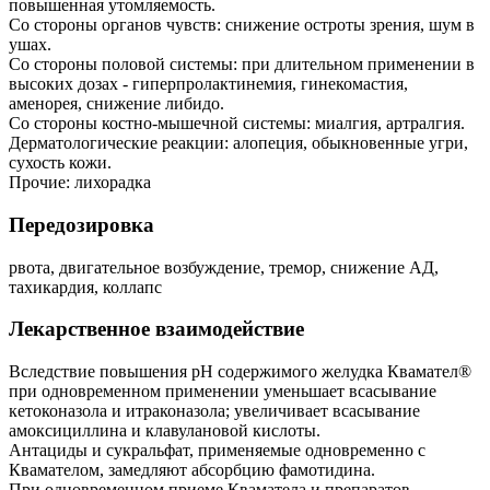
повышенная утомляемость.
Со стороны органов чувств: снижение остроты зрения, шум в
ушах.
Со стороны половой системы: при длительном применении в
высоких дозах - гиперпролактинемия, гинекомастия,
аменорея, снижение либидо.
Со стороны костно-мышечной системы: миалгия, артралгия.
Дерматологические реакции: алопеция, обыкновенные угри,
сухость кожи.
Прочие: лихорадка
Передозировка
рвота, двигательное возбуждение, тремор, снижение АД,
тахикардия, коллапс
Лекарственное взаимодействие
Вследствие повышения рН содержимого желудка Квамател®
при одновременном применении уменьшает всасывание
кетоконазола и итраконазола; увеличивает всасывание
амоксициллина и клавулановой кислоты.
Антациды и сукральфат, применяемые одновременно с
Квамателом, замедляют абсорбцию фамотидина.
При одновременном приеме Кваматела и препаратов,