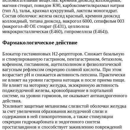
Вспомогательные вещества: кремния диоксид коллоидный,
магния стеарат, повидон К90, карбоксиметилкрахмал натрия
(тип А), тальк, крахмал кукурузный, лактозы моногидрат.
Состав оболочки: железа оксид красный, кремния диоксид
коллоидный, титана диоксид, макрогол 6000, сепифильм 003
(макрогол-40 ОЕ стеарат (Е431), целлюлоза
микрокристаллическая (Е460), гипромеллоза (Е464)).
Фармакологическое действие
Блокатор гистаминовых H2-рецепторов. Снижает базальную
и стимулированную гастрином, пентагастрином, бетазолом,
кофеином, гистамином, ацетилхолином и физиологической
вагусным рефлексом секрецию соляной кислоты. При этом
возрастает рН и снижается активность пепсина. Практически
не влияет на уровни гастрина натощак и после приема пищи.
Не влияет на моторику желудка, экзокринную активность
поджелудочной железы, кровообращение в портальной
системе, на уровни гормонов, не оказывает антиандрогенного
действия.
Усиливает защитные механизмы слизистой оболочки желудка
за счет увеличения образования желудочной слизи и
содержания в ней гликопротеинов, а также стимуляции
секреции гидрокарбоната и эндогенного синтеза
простагландинов и способствует заживлению повреждений