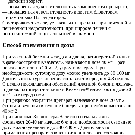
— детский возраст;
— повышенная чувствительность к компонентам препарата;
— повышенная чувствительность к другим блокаторам
гистаминовых H2-рецепторов.
С осторожностью следует назначать препарат при почечной и
печеночной недостаточности, при циррозе печени с
портосистемной энцефалопатией в анамнезе.
Способ применения и дозы
При язвенной болезни желудка и двенадцатиперстной кишки
в фазе обострения Квамател® назначают в дозе 40 мг 1 раз/
перед сном или по 20 мг 2, утром и вечером. При
необходимости суточную дозу можно увеличить до 80-160 мг.
Длительность курса лечения составляет в среднем 4-8 недель.
С целью профилактики обострений язвенной болезни желудка
и двенадцатиперстной кишки Квамател® назначают в дозе 20
мг 1 раз/ перед сном.
При рефлюкс-эзофагите препарат назначают в дозе 20 мг 2
(утром и вечером) в течение 6 недель; при необходимости - по
40 мг 2
При синдроме Золлингера-Эллисона начальная доза
составляет 20-40 мг каждые 6 ч; при необходимости суточную
дозу можно увеличить до 240-480 мг. Длительность
применения препарата зависит от клинического состояния