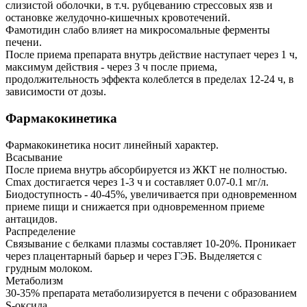
слизистой оболочки, в т.ч. рубцеванию стрессовых язв и
остановке желудочно-кишечных кровотечений.
Фамотидин слабо влияет на микросомальные ферменты
печени.
После приема препарата внутрь действие наступает через 1 ч,
максимум действия - через 3 ч после приема,
продолжительность эффекта колеблется в пределах 12-24 ч, в
зависимости от дозы.
Фармакокинетика
Фармакокинетика носит линейный характер.
Всасывание
После приема внутрь абсорбируется из ЖКТ не полностью.
Cmax достигается через 1-3 ч и составляет 0.07-0.1 мг/л.
Биодоступность - 40-45%, увеличивается при одновременном
приеме пищи и снижается при одновременном приеме
антацидов.
Распределение
Связывание с белками плазмы составляет 10-20%. Проникает
через плацентарный барьер и через ГЭБ. Выделяется с
грудным молоком.
Метаболизм
30-35% препарата метаболизируется в печени с образованием
S-оксида.