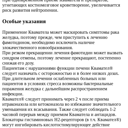
угнетающих костномозговое кроветворение, увеличивается
риск развития нейтропении.
Особые указания
Применение Кваматела может маскировать симптомы рака
желудка, поэтому прежде, чем приступить к лечению
фамотидином, необходимо исключить наличие
злокачественного новообразования.
При резком прекращении лечения фамотидин может вызвать
синдром отмены, поэтому лечение прекращают, постепенно
снижая его дозу.
Пациентам с нарушениями функции печени Квамател®
следует назначать с осторожностью и в более низких дозах.
При длительном лечении ослабленных больных или
пациентов в условиях стресса возможны бактериальные
поражения желудка с дальнейшим распространением
инфекции.
Квамател® следует принимать через 2 ч после приема
итраконазола или кетоконазола во избежание значительного
уменьшения их всасывания. Также следует соблюдать 1-2
часовой перерыв между приемом Кваматела и антацидов.
Блокаторы гистаминовых H2-рецепторов (в т.ч. Квамател®)
могут ингибировать кислотостимулирующее действие