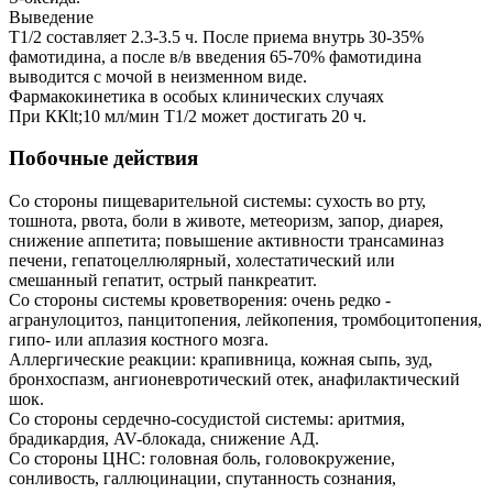
Выведение
T1/2 составляет 2.3-3.5 ч. После приема внутрь 30-35%
фамотидина, а после в/в введения 65-70% фамотидина
выводится с мочой в неизменном виде.
Фармакокинетика в особых клинических случаях
При ККlt;10 мл/мин T1/2 может достигать 20 ч.
Побочные действия
Со стороны пищеварительной системы: сухость во рту,
тошнота, рвота, боли в животе, метеоризм, запор, диарея,
снижение аппетита; повышение активности трансаминаз
печени, гепатоцеллюлярный, холестатический или
смешанный гепатит, острый панкреатит.
Со стороны системы кроветворения: очень редко -
агранулоцитоз, панцитопения, лейкопения, тромбоцитопения,
гипо- или аплазия костного мозга.
Аллергические реакции: крапивница, кожная сыпь, зуд,
бронхоспазм, ангионевротический отек, анафилактический
шок.
Со стороны сердечно-сосудистой системы: аритмия,
брадикардия, AV-блокада, снижение АД.
Со стороны ЦНС: головная боль, головокружение,
сонливость, галлюцинации, спутанность сознания,