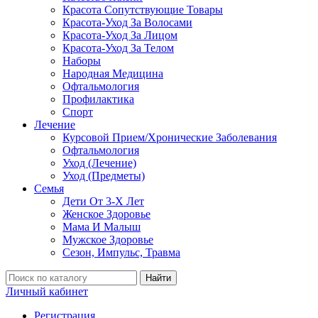
Красота Сопутствующие Товары
Красота-Уход За Волосами
Красота-Уход За Лицом
Красота-Уход За Телом
Наборы
Народная Медицина
Офтальмология
Профилактика
Спорт
Лечение
Курсовой Прием/Хронические Заболевания
Офтальмология
Уход (Лечение)
Уход (Предметы)
Семья
Дети От 3-Х Лет
Женское Здоровье
Мама И Малыш
Мужское Здоровье
Сезон, Импульс, Травма
Найти
Личный кабинет
Регистрация