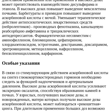
может препятствовать взаимодействию дисульфирама и
этанола. В высоких дозах повышает выведение мексилетина
почками. Барбитураты и примидон повышают выведение
аскорбиновой кислоты с мочой. Уменьшает терапевтическое
действие антипсихотических лекарственных средств
(нейролептиков) - производных фенотиазина, канальцевую
реабсорбцию амфетамина и трициклических
антидепрессантов. Фармацевтически несовместим с
аминофиллином, блеомицином, цефапирином,
хлордиазепоксидом, эстрогенами, декстранами, доксапрамом,
эритромицином, метициллином, нафциллином,
бензилпенициллином, варфарином.
Особые указания
В связи со стимулирующим действием аскорбиновой кислоты
на синтез глюкокортикостероидных гормонов необходимо
следить за функцией надпочечников и артериальным
давлением. Высокие дозы аскорбиновой кислоты усиливают
экскрецию оксалатов, способствуя образованию камней в
почках. У взрослых, получивших высокие дозы, и
новорожденных, матери которых получали высокие дозы
аскорбиновой кислоты, может наблюдаться «рикошетная»
цинга. При длительном применении больших доз возможно