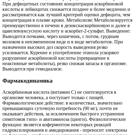
При дефицитных состояниях концентрация аскорбиновой
кислоты в лейкоцитах снижается позднее и более медленно и
рассматривается как лучший критерий оценки дефицита, чем
концентрация в плазме крови. Метаболизм: Метаболизируется
преимущественно в печени в дезоксиаскорбиновую и далее в
щавелевоуксусную кислоту и аскорбат-2-сульфат. Выведение:
Выводится почками, через кишечник, с потом, грудным
молоком в неизмененном виде и в виде метаболитов. При
назначении высоких доз скорость выведения резко
усиливается. Курение и употребление этанола ускоряют
разрушение аскорбиновой кислоты (превращение в
неактивные метаболиты), резко снижая запасы в организме.
Выводится при гемодиализе.
Фармакодинамика
Аскорбиновая кислота (витамин С) не синтезируется в
организме человека, а поступает только с пищей.
Фармакологическое действие: в количествах, значительно
превышающих суточную потребность (90 мг), почти не
оказывает действия, за исключением быстрого устранения
симптомов гипо- и авитаминоза (цинги). Физиологические
функции: является коферментом некоторых реакций
гидроксилирования и амидирования - переносит электроны