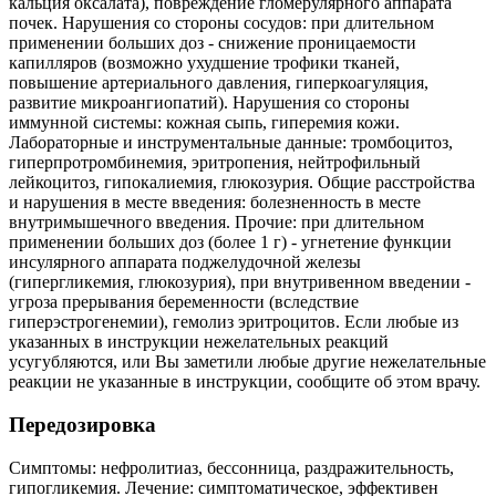
кальция оксалата), повреждение гломерулярного аппарата
почек. Нарушения со стороны сосудов: при длительном
применении больших доз - снижение проницаемости
капилляров (возможно ухудшение трофики тканей,
повышение артериального давления, гиперкоагуляция,
развитие микроангиопатий). Нарушения со стороны
иммунной системы: кожная сыпь, гиперемия кожи.
Лабораторные и инструментальные данные: тромбоцитоз,
гиперпротромбинемия, эритропения, нейтрофильный
лейкоцитоз, гипокалиемия, глюкозурия. Общие расстройства
и нарушения в месте введения: болезненность в месте
внутримышечного введения. Прочие: при длительном
применении больших доз (более 1 г) - угнетение функции
инсулярного аппарата поджелудочной железы
(гипергликемия, глюкозурия), при внутривенном введении -
угроза прерывания беременности (вследствие
гиперэстрогенемии), гемолиз эритроцитов. Если любые из
указанных в инструкции нежелательных реакций
усугубляются, или Вы заметили любые другие нежелательные
реакции не указанные в инструкции, сообщите об этом врачу.
Передозировка
Симптомы: нефролитиаз, бессонница, раздражительность,
гипогликемия. Лечение: симптоматическое, эффективен