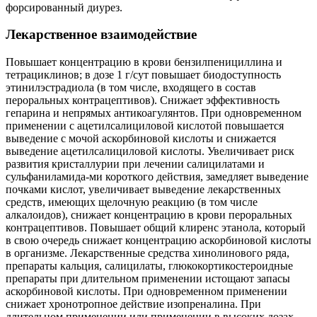
форсированный диурез.
Лекарственное взаимодействие
Повышает концентрацию в крови бензилпенициллина и
тетрациклинов; в дозе 1 г/сут повышает биодоступность
этинилэстрадиола (в том числе, входящего в состав
пероральных контрацептивов). Снижает эффективность
гепарина и непрямых антикоагулянтов. При одновременном
применении с ацетилсалициловой кислотой повышается
выведение с мочой аскорбиновой кислоты и снижается
выведение ацетилсалициловой кислоты. Увеличивает риск
развития кристаллурии при лечении салицилатами и
сульфаниламида-ми короткого действия, замедляет выведение
почками кислот, увеличивает выведение лекарственных
средств, имеющих щелочную реакцию (в том числе
алкалоидов), снижает концентрацию в крови пероральных
контрацептивов. Повышает общий клиренс этанола, который
в свою очередь снижает концентрацию аскорбиновой кислоты
в организме. Лекарственные средства хинолинового ряда,
препараты кальция, салицилаты, глюкокортикостероидные
препараты при длительном применении истощают запасы
аскорбиновой кислоты. При одновременном применении
снижает хронотропное действие изопреналина. При
длительном применении или применении в высоких дозах