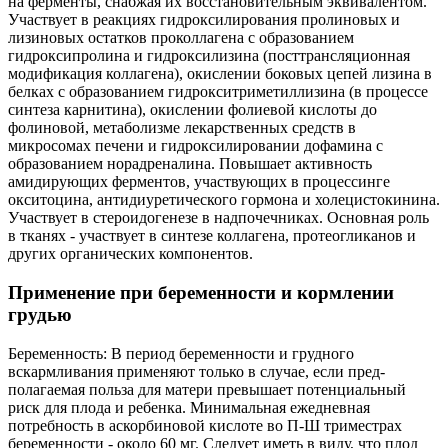
на ферменты, снабжая их восстановительным эквивалентом.
Участвует в реакциях гидроксилирования пролиновых и
лизиновых остатков проколлагена с образованием
гидроксипролина и гидроксилизина (посттрансляционная
модификация коллагена), окислении боковых цепей лизина в
белках с образованием гидрокситриметиллизина (в процессе
синтеза карнитина), окислении фолиевой кислоты до
фолиновой, метаболизме лекарственных средств в
микросомах печени и гидроксилировании дофамина с
образованием норадреналина. Повышает активность
амидирующих ферментов, участвующих в процессинге
окситоцина, антидиуретического гормона и холецистокинина.
Участвует в стероидогенезе в надпочечниках. Основная роль
в тканях - участвует в синтезе коллагена, протеогликанов и
других органических компонентов.
Применение при беременности и кормлении
грудью
Беременность: В период беременности и грудного
вскармливания применяют только в случае, если пред-
полагаемая польза для матери превышает потенциальный
риск для плода и ребенка. Минимальная ежедневная
потребность в аскорбиновой кислоте во П-Ш триместрах
беременности - около 60 мг. Следует иметь в виду, что плод