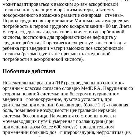
может адаптироваться к высоким до-зам аскорбиновой
кислоты, поступающим в организм матери, и затем у
новорожденного возможно развитие синдрома «отмены».
Период грудного вскармливания: Минимальная ежедневная
потребность в период грудного вскармливания - 80 мг. Диета
матери, содержащая адекватное количество аскорбиновой
кислоты, достаточна для профилактики ее дефицита у
грудного ребенка. Теоретически существует опасность для
ребенка при введении матери высоких доз аскорбиновой
кислоты (рекомендуется не превышать ежедневной
потребности в аскорбиновой кислоте).
Побочные действия
Нежелательные реакции (HP) распределены по системно-
органным классам согласно словарю MedDRA. Нарушения со
стороны нервной системы: при быстром внутривенном
введении - головокружение, чувство усталости, при
длительном применении больших доз (более 1 г) - головная
боль, повышение возбудимости центральной нервной
системы, бессонница. Нарушения со стороны почек и
мочевыводящих путей: умеренная поллакиурия (при
применении дозы более 600 мг/сут); при длительном
применении больших доз - гипероксалурия, нефролитиаз (из