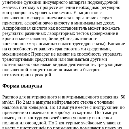
угнетение функции инсулярного аппарата поджелудочной
железы, поэтому в процессе лечения необходимо регулярно
контролировать уровень гликемии. У пациентов с
повышенным содержанием железа в организме следует
применять аскорбиновую кислоту в минимальных дозах.
Аскорбиновая кислота как восстановитель может искажать
результаты различных лабораторных тестов (содержание в
крови и моче глюкозы, билирубина, активности
«печеночных» трансаминаз и лактатдегидрогеназы). Влияние
на способность управлять транспортными средствами,
механизмами: Препарат не влияет на способность управлять
транспортными средствами или заниматься другими
потенциально опасными видами деятельности, требующими
повышенной концентрации внимания и быстроты
психомоторных реакций.
Форма выпуска
Раствор для внутривенного и внутримышечного введения, 50
мг/мл. По 2 мл в ампулы нейтрального стекла с точками
надлома или кольцами. По 10 ампул вместе с инструкцией по
применению помещают в коробку из картона. По 5 ампул
помещают в контурную ячейковую упаковку из пленки
поливинилхлоридной. По 2 контурные ячейковые упаковки
вместе с инструкцией по применению помещают в пачку из