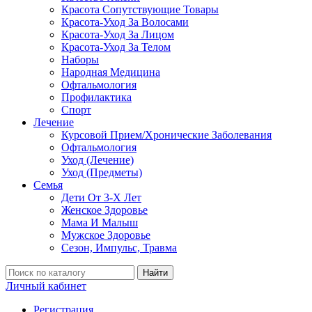
Красота Сопутствующие Товары
Красота-Уход За Волосами
Красота-Уход За Лицом
Красота-Уход За Телом
Наборы
Народная Медицина
Офтальмология
Профилактика
Спорт
Лечение
Курсовой Прием/Хронические Заболевания
Офтальмология
Уход (Лечение)
Уход (Предметы)
Семья
Дети От 3-Х Лет
Женское Здоровье
Мама И Малыш
Мужское Здоровье
Сезон, Импульс, Травма
Найти
Личный кабинет
Регистрация