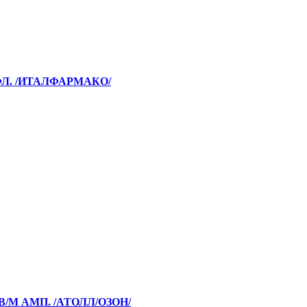
ФЛ. /ИТАЛФАРМАКО/
В/М АМП. /АТОЛЛ/ОЗОН/