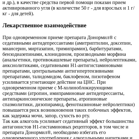
и др.), в качестве средства первой помощи показан прием
активированного угля (в количестве 50 г - для взрослых и 1 г/
кг - для детей).
Лекарственное взаимодействие
При одновременном приеме препарата Донормил® с
седативными антидепрессантами (амитриптилин, доксепин,
миансерин, миртазапин, тримипрамин), барбитуратами,
бензодиазепинами, клонидином, производными морфина
(анальгетики, противокашлевые препараты), нейролептиками,
анксиолитиками, седативными H1-антигистаминовыми
препаратами, центральными антигипертензивными
препаратами, талидомидом, баклофеном, пизотифеном
усиливается угнетающее действие на ЦНС. При
одновременном приеме с М-холиноблокирующими
средствами (атропин, имипраминовые антидепрессанты,
антипаркинсонические препараты, атропиновые
спазмолитики, дизопирамид, фенотиазиновые нейролептики)
повышается риск возникновения таких побочных эффектов,
как задержка мочи, запор, сухость во рту.
Так как алкоголь усиливает седативный эффект большинства
антагонистов Н1-гистаминовых рецепторов, в том числе и
препарата Донормил®, необходимо избегать его
одновременного употребления с алкогольными напитками и