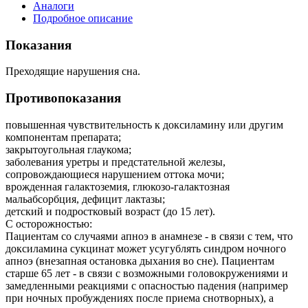
Аналоги
Подробное описание
Показания
Преходящие нарушения сна.
Противопоказания
повышенная чувствительность к доксиламину или другим
компонентам препарата;
закрытоугольная глаукома;
заболевания уретры и предстательной железы,
сопровождающиеся нарушением оттока мочи;
врожденная галактоземия, глюкозо-галактозная
мальабсорбция, дефицит лактазы;
детский и подростковый возраст (до 15 лет).
С осторожностью:
Пациентам со случаями апноэ в анамнезе - в связи с тем, что
доксиламина сукцинат может усугублять синдром ночного
апноэ (внезапная остановка дыхания во сне). Пациентам
старше 65 лет - в связи с возможными головокружениями и
замедленными реакциями с опасностью падения (например
при ночных пробуждениях после приема снотворных), а