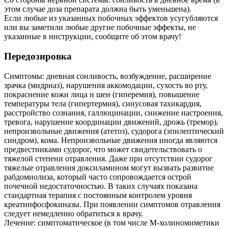
этом случае доза препарата должна быть уменьшена).
Если любые из указанных побочных эффектов усугубляются
или вы заметили любые другие побочные эффекты, не
указанные в инструкции, сообщите об этом врачу!
Передозировка
Симптомы: дневная сонливость, возбуждение, расширение
зрачка (мидриаз), нарушения аккомодации, сухость во рту,
покраснение кожи лица и шеи (гиперемия), повышение
температуры тела (гипертермия), синусовая тахикардия,
расстройство сознания, галлюцинации, снижение настроения,
тревога, нарушение координации движений, дрожь (тремор),
непроизвольные движения (атетоз), судорога (эпилептический
синдром), кома. Непроизвольные движения иногда являются
предвестниками судорог, что может свидетельствовать о
тяжелой степени отравления. Даже при отсутствии судорог
тяжелые отравления доксиламином могут вызвать развитие
рабдомиолиза, который часто сопровождается острой
почечной недостаточностью. В таких случаях показана
стандартная терапия с постоянным контролем уровня
креатинфосфокиназы. При появлении симптомов отравления
следует немедленно обратиться к врачу.
Лечение: симптоматическое (в том числе М-холиномиметики