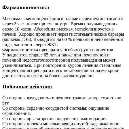
Фармакокинетика
Максимальная концентрация в плазме в среднем достигается
через 2 часа после приема внутрь. Время полувыведения -
около 10 часов. Абсорбция высокая, метаболизируется в
печени. Хорошо проникает через гистогематические барьеры
(включая ГЭБ). Выводится на 60 % почками в неизмененном
виде, частично - через ЖКТ.
Фармакокинетика препарата у особых групп пациентов
У пациентов старше 65 лет, а также при печеночной и
почечной недостаточностипериод полувыведения может
увеличиваться. При повторении курсов лечения стабильная
концентрация препарата и его метаболитов в плазме крови
достигается позже и на более высоком уровне.
Побочные действия
Со стороны желудочно-кишечного тракта: запор, сухость во
рту.
Со стороны сердечно-сосудистой системы: ощущение
сердцебиения.
Со стороны органа зрения: нарушения аккомодации.
Со стороны почек и мочевыводящих путей: задержка мочи.
Со стороны нервной системы: сонливость в дневное время (в