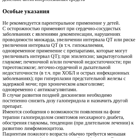
Особые указания
Не рекомендуется парентеральное применение у детей.
С осторожностью применяют при сердечно-сосудистых
заболеваниях с явлениями декомпенсации, нарушениях
проводимости миокарда, увеличении интервала QT или риске
увеличения интервала QT (в т.ч. гипокалиемия,
одновременное применение с препаратами, которые могут
увеличивать интервал QT); при эпилепсии; закрытоугольной
глаукоме; печеночной и/или почечной недостаточности; при
тиреотоксикозе; легочно-сердечной и дыхательной
недостаточности (в т.ч. при ХОБЛ и острых инфекционных
заболеваниях); при гиперплазии предстательной железы с
задержкой мочи; при хроническом алкоголизме;
одновременно с антикоагулянтами.
В случае развития поздней дискинезии необходимо
постепенно снизить дозу галоперидола и назначить другой
препарат.
Имеются сообщения о возможности появления на фоне
терапии галоперидолом симптомов несахарного диабета,
обострения глаукомы, тенденции (при длительном лечении) к
развитию лимфомоноцитоза.
Пациентам пожилого возраста обычно требуется меньшая