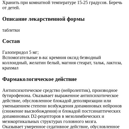
Хранить при комнатной температуре 15-25 градусов. Беречь
от детей.
Описание лекарственной формы
таблетки
Состав
Галоперидол 5 мг;
Вспомогательные в-ва: кремния оксид безводный
коллоидный, желатин белый, магния стеарат, тальк, лактоза,
крахмал
Фармакологическое действие
Антипсихотическое средство (нейролептик), производное
бутирофенона. Оказывает выраженное антипсихотическое
действие, обусловленное блокадой деполяризации или
уменьшением степени возбуждения допаминовых нейронов
(снижение высвобождения) и блокадой постсинаптических
допаминовых D2-рецепторов в мезолимбических и
мезокортикальных структурах головного мозга.
Оказывает умеренное седативное действие, обусловленное