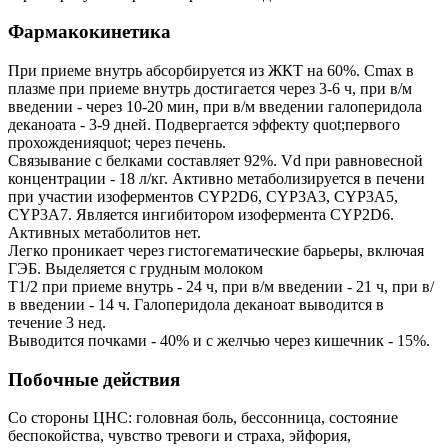
Фармакокинетика
При приеме внутрь абсорбируется из ЖКТ на 60%. Cmax в
плазме при приеме внутрь достигается через 3-6 ч, при в/м
введении - через 10-20 мин, при в/м введении галоперидола
деканоата - 3-9 дней. Подвергается эффекту quot;первого
прохожденияquot; через печень.
Связывание с белками составляет 92%. Vd при равновесной
концентрации - 18 л/кг. Активно метаболизируется в печени
при участии изоферментов CYP2D6, CYP3A3, CYP3A5,
CYP3A7. Является ингибитором изофермента CYP2D6.
Активных метаболитов нет.
Легко проникает через гистогематические барьеры, включая
ГЭБ. Выделяется с грудным молоком
T1/2 при приеме внутрь - 24 ч, при в/м введении - 21 ч, при в/
в введении - 14 ч. Галоперидола деканоат выводится в
течение 3 нед.
Выводится почками - 40% и с желчью через кишечник - 15%.
Побочные действия
Со стороны ЦНС: головная боль, бессонница, состояние
беспокойства, чувство тревоги и страха, эйфория,