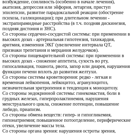
возбуждение, сонливость (особенно в начале лечения),
акатизия, депрессия или эйфория, летаргия, приступ
эпилепсии, развитие парадоксальной реакции (обострение
психоза, галлюцинации); при длительном лечении -
экстрапирамидные расстройства (в т.ч. поздняя дискинезия,
поздняя дистония и ЗНС).
Со стороны сердечно-сосудистой системы: при применении в
высоких дозах - артериальная гипотензия, тахикардия,
аритмия, изменения ЭКГ (увеличение интервала QT,
признаки трепетания и мерцания желудочков).
Со стороны пищеварительной системы: при применении в
высоких дозах - снижение аппетита, сухость во рту,
гипосаливация, тошнота, рвота, запор или диарея, нарушения
функции печени вплоть до развития желтухи.
Со стороны системы кроветворения: редко - легкая и
временная лейкопения, лейкоцитоз, агранулоцитоз,
незначительная эритропения и тенденция к моноцитозу.
Со стороны эндокринной системы: гинекомастия, боли в
грудных железах, гиперпролактинемия, нарушения
менструального цикла, снижение потенции, повышение
либидо, приапизм.
Со стороны обмена веществ: гипер- и гипогликемия,
гипонатриемия; повышенное потоотделение, периферические
отеки, увеличение массы тела.
Со стороны органа зрения: нарушения остроты зрения,