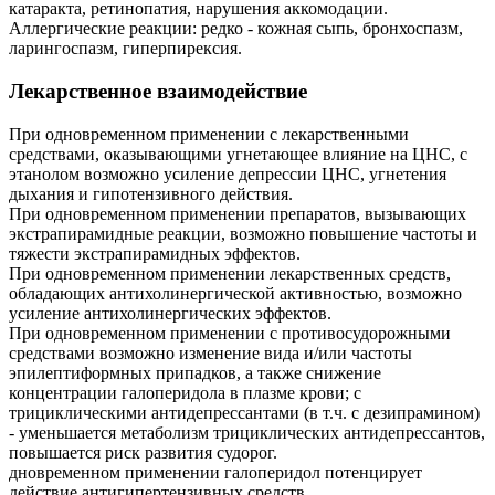
катаракта, ретинопатия, нарушения аккомодации.
Аллергические реакции: редко - кожная сыпь, бронхоспазм,
ларингоспазм, гиперпирексия.
Лекарственное взаимодействие
При одновременном применении с лекарственными
средствами, оказывающими угнетающее влияние на ЦНС, с
этанолом возможно усиление депрессии ЦНС, угнетения
дыхания и гипотензивного действия.
При одновременном применении препаратов, вызывающих
экстрапирамидные реакции, возможно повышение частоты и
тяжести экстрапирамидных эффектов.
При одновременном применении лекарственных средств,
обладающих антихолинергической активностью, возможно
усиление антихолинергических эффектов.
При одновременном применении с противосудорожными
средствами возможно изменение вида и/или частоты
эпилептиформных припадков, а также снижение
концентрации галоперидола в плазме крови; с
трициклическими антидепрессантами (в т.ч. с дезипрамином)
- уменьшается метаболизм трициклических антидепрессантов,
повышается риск развития судорог.
дновременном применении галоперидол потенцирует
действие антигипертензивных средств