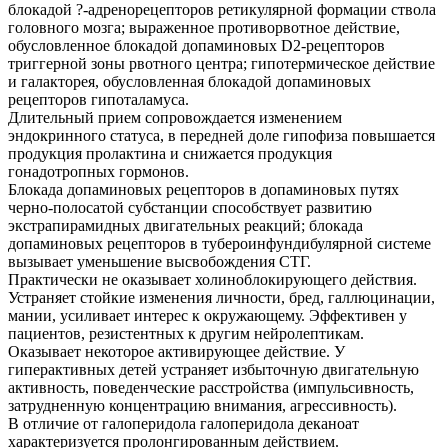
блокадой ?-адренорецепторов ретикулярной формации ствола
головного мозга; выраженное противорвотное действие,
обусловленное блокадой допаминовых D2-рецепторов
триггерной зоны рвотного центра; гипотермическое действие
и галакторея, обусловленная блокадой допаминовых
рецепторов гипоталамуса.
Длительный прием сопровождается изменением
эндокринного статуса, в передней доле гипофиза повышается
продукция пролактина и снижается продукция
гонадотропных гормонов.
Блокада допаминовых рецепторов в допаминовых путях
черно-полосатой субстанции способствует развитию
экстрапирамидных двигательных реакций; блокада
допаминовых рецепторов в тубероинфундибулярной системе
вызывает уменьшение высвобождения СТГ.
Практически не оказывает холиноблокирующего действия.
Устраняет стойкие изменения личности, бред, галлюцинации,
мании, усиливает интерес к окружающему. Эффективен у
пациентов, резистентных к другим нейролептикам.
Оказывает некоторое активирующее действие. У
гиперактивных детей устраняет избыточную двигательную
активность, поведенческие расстройства (импульсивность,
затрудненную концентрацию внимания, агрессивность).
В отличие от галоперидола галоперидола деканоат
характеризуется пролонгированным действием.