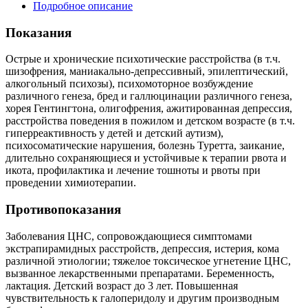
Подробное описание
Показания
Острые и хронические психотические расстройства (в т.ч.
шизофрения, маниакально-депрессивный, эпилептический,
алкогольный психозы), психомоторное возбуждение
различного генеза, бред и галлюцинации различного генеза,
хорея Гентингтона, олигофрения, ажитированная депрессия,
расстройства поведения в пожилом и детском возрасте (в т.ч.
гиперреактивность у детей и детский аутизм),
психосоматические нарушения, болезнь Туретта, заикание,
длительно сохраняющиеся и устойчивые к терапии рвота и
икота, профилактика и лечение тошноты и рвоты при
проведении химиотерапии.
Противопоказания
Заболевания ЦНС, сопровождающиеся симптомами
экстрапирамидных расстройств, депрессия, истерия, кома
различной этиологии; тяжелое токсическое угнетение ЦНС,
вызванное лекарственными препаратами. Беременность,
лактация. Детский возраст до 3 лет. Повышенная
чувствительность к галоперидолу и другим производным