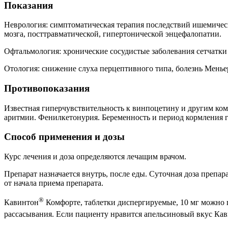
Показания
Неврология: симптоматическая терапия последствий ишемическ
мозга, посттравматической, гипертонической энцефалопатии.
Офтальмология: хронические сосудистые заболевания сетчатки 
Отология: снижение слуха перцептивного типа, болезнь Менье
Противопоказания
Известная гиперчувствительность к винпоцетину и другим ком
аритмии. Фенилкетонурия. Беременность и период кормления гр
Способ применения и дозы
Курс лечения и доза определяются лечащим врачом.
Препарат назначается внутрь, после еды. Суточная доза препара
от начала приема препарата.
®
Кавинтон
Комфорте, таблетки диспергируемые, 10 мг можно п
рассасывания. Если пациенту нравится апельсиновый вкус Ка