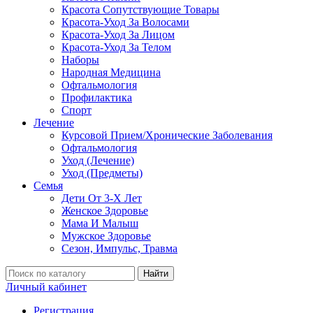
Красота Сопутствующие Товары
Красота-Уход За Волосами
Красота-Уход За Лицом
Красота-Уход За Телом
Наборы
Народная Медицина
Офтальмология
Профилактика
Спорт
Лечение
Курсовой Прием/Хронические Заболевания
Офтальмология
Уход (Лечение)
Уход (Предметы)
Семья
Дети От 3-Х Лет
Женское Здоровье
Мама И Малыш
Мужское Здоровье
Сезон, Импульс, Травма
Найти
Личный кабинет
Регистрация