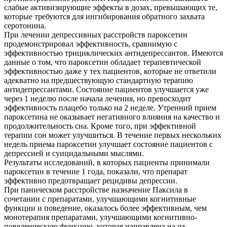
слабые активизирующие эффекты в дозах, превышающих те,
которые требуются для ингибирования обратного захвата
серотонина.
При лечении депрессивных расстройств пароксетин
продемонстрировал эффективность, сравнимую с
эффективностью трициклических антидепрессантов. Имеются
данные о том, что пароксетин обладает терапевтической
эффективностью даже у тех пациентов, которые не ответили
адекватно на предшествующую стандартную терапию
антидепрессантами. Состояние пациентов улучшается уже
через 1 неделю после начала лечения, но превосходит
эффективность плацебо только на 2 неделе. Утренний прием
пароксетина не оказывает негативного влияния на качество и
продолжительность сна. Кроме того, при эффективной
терапии сон может улучшиться. В течение первых нескольких
недель приема пароксетин улучшает состояние пациентов с
депрессией и суицидальными мыслями.
Результаты исследований, в которых пациенты принимали
пароксетин в течение 1 года, показали, что препарат
эффективно предотвращает рецидивы депрессии.
При паническом расстройстве назначение Паксила в
сочетании с препаратами, улучшающими когнитивные
функции и поведение, оказалось более эффективным, чем
монотерапия препаратами, улучшающими когнитивно-
поведенческую функцию, которая направлена на их