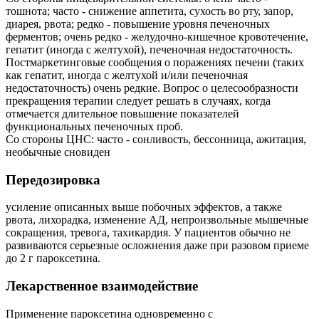
тошнота; часто - снижение аппетита, сухость во рту, запор,
диарея, рвота; редко - повышение уровня печеночных
ферментов; очень редко - желудочно-кишечное кровотечение,
гепатит (иногда с желтухой), печеночная недостаточность.
Постмаркетинговые сообщения о поражениях печени (таких
как гепатит, иногда с желтухой и/или печеночная
недостаточность) очень редкие. Вопрос о целесообразности
прекращения терапии следует решать в случаях, когда
отмечается длительное повышение показателей
функциональных печеночных проб.
Со стороны ЦНС: часто - сонливость, бессонница, ажитация,
необычные сновиден
Передозировка
усиление описанных выше побочных эффектов, а также
рвота, лихорадка, изменение АД, непроизвольные мышечные
сокращения, тревога, тахикардия. У пациентов обычно не
развиваются серьезные осложнения даже при разовом приеме
до 2 г пароксетина.
Лекарственное взаимодействие
Применение пароксетина одновременно с