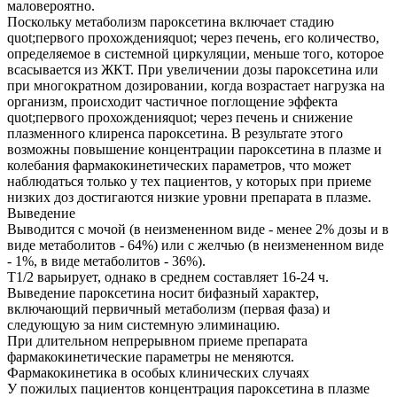
маловероятно.
Поскольку метаболизм пароксетина включает стадию
quot;первого прохожденияquot; через печень, его количество,
определяемое в системной циркуляции, меньше того, которое
всасывается из ЖКТ. При увеличении дозы пароксетина или
при многократном дозировании, когда возрастает нагрузка на
организм, происходит частичное поглощение эффекта
quot;первого прохожденияquot; через печень и снижение
плазменного клиренса пароксетина. В результате этого
возможны повышение концентрации пароксетина в плазме и
колебания фармакокинетических параметров, что может
наблюдаться только у тех пациентов, у которых при приеме
низких доз достигаются низкие уровни препарата в плазме.
Выведение
Выводится с мочой (в неизмененном виде - менее 2% дозы и в
виде метаболитов - 64%) или с желчью (в неизмененном виде
- 1%, в виде метаболитов - 36%).
T1/2 варьирует, однако в среднем составляет 16-24 ч.
Выведение пароксетина носит бифазный характер,
включающий первичный метаболизм (первая фаза) и
следующую за ним системную элиминацию.
При длительном непрерывном приеме препарата
фармакокинетические параметры не меняются.
Фармакокинетика в особых клинических случаях
У пожилых пациентов концентрация пароксетина в плазме