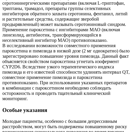
серотонинергическими препаратами (включая L-триптофан,
триптаны, трамадол, препараты группы селективных
ингибиторов обратного захвата серотонина, фентанил, литий
и растительные средства, содержащие зверобой
продырявленный) может вызывать серотониновый синдром.
Применение пароксетина с ингибиторами МАО (включая
линезолид, антибиотик, трансформирующийся в
неселективный ингибитор МАО) противопоказано.
В исследовании возможности совместного применения
пароксетина и пимозида в низкой дозе (2 мг однократно) было
зарегистрировано повышение уровня пимозида. Данный факт
объясняется свойством пароксетина угнетать изофермент
CYP2D6. Вследствие узкого терапевтического индекса
пимозида и его известной способности удлинять интервал QT,
совместное применение пимозида и пароксетина
противопоказано. При использовании указанных препаратов
в комбинации с пароксетином необходимо соблюдать
осторожность и проводить тщательный клинический
мониторинг.
Особые указания
Молодые пациенты, особенно с большим депрессивным
расстройством, могут быть подвержены повышенному риску
возникновения суицидального поведения во время терапии