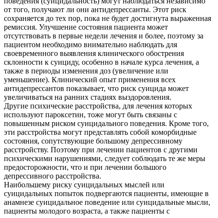
поведения (суицидальность) могут наблюдаться независимо
от того, получают ли они антидепрессанты. Этот риск
сохраняется до тех пор, пока не будет достигнута выраженная
ремиссия. Улучшение состояния пациента может
отсутствовать в первые недели лечения и более, поэтому за
пациентом необходимо внимательно наблюдать для
своевременного выявления клинического обострения
склонности к суициду, особенно в начале курса лечения, а
также в периоды изменения доз (увеличение или
уменьшение). Клинический опыт применения всех
антидепрессантов показывает, что риск суицида может
увеличиваться на ранних стадиях выздоровления.
Другие психические расстройства, для лечения которых
используют пароксетин, тоже могут быть связаны с
повышенным риском суицидального поведения. Кроме того,
эти расстройства могут представлять собой коморбидные
состояния, сопутствующие большому депрессивному
расстройству. Поэтому при лечении пациентов с другими
психическими нарушениями, следует соблюдать те же меры
предосторожности, что и при лечении большого
депрессивного расстройства.
Наибольшему риску суицидальных мыслей или
суицидальных попыток подвергаются пациенты, имеющие в
анамнезе суицидальное поведение или суицидальные мысли,
пациенты молодого возраста, а также пациенты с