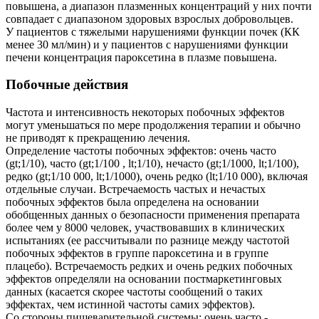
повышена, а диапазон плазменных концентраций у них почти
совпадает с диапазоном здоровых взрослых добровольцев.
У пациентов с тяжелыми нарушениями функции почек (КК
менее 30 мл/мин) и у пациентов с нарушениями функции
печени концентрация пароксетина в плазме повышена.
Побочные действия
Частота и интенсивность некоторых побочных эффектов
могут уменьшаться по мере продолжения терапии и обычно
не приводят к прекращению лечения.
Определение частоты побочных эффектов: очень часто
(gt;1/10), часто (gt;1/100 , lt;1/10), нечасто (gt;1/1000, lt;1/100),
редко (gt;1/10 000, lt;1/1000), очень редко (lt;1/10 000), включая
отдельные случаи. Встречаемость частых и нечастых
побочных эффектов была определена на основании
обобщенных данных о безопасности применения препарата
более чем у 8000 человек, участвовавших в клинических
испытаниях (ее раcсчитывали по разнице между частотой
побочных эффектов в группе пароксетина и в группе
плацебо). Встречаемость редких и очень редких побочных
эффектов определяли на основании постмаркетинговых
данных (касается скорее частоты сообщений о таких
эффектах, чем истинной частоты самих эффектов).
Со стороны пищеварительной системы: очень часто -