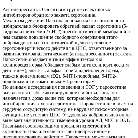
Антидепрессант. Относится к группе селективных
ингибиторов обратного захвата серотонина.
Механизм действия Паксила основан на его способности
избирательно блокировать обратный захват серотонина (5-
гидрокситриптамин /5-НТ/) пресинаптической мембраной, с
чем связано повышение свободного содержания этого
нейромедиатора в синаптической щели и усиление
серотонинергического действия в ЦНС, ответственного за
развитие тимоаналептического (антидепрессивного) эффекта.
Пароксетин обладает низким аффинитетом к м-
холинорецепторам (обладает слабым антихолинергическим
действием), альфа1-, альфа2- и бета-адренорецепторам, а
также к допаминовым (D2), 5-HT1-подобным, 5-HT2-
подобным и гистаминовым H1-рецепторам.
По данным исследования поведения и ЭЭГ у пароксетина
выявляются слабые активирующие свойства, когда он
назначается в дозах выше тех, которые необходимы для
ингибирования захвата серотонина. Пароксетин не влияет на
сердечно-сосудистую систему, не нарушает психомоторные
функции, не угнетает ЦНС. У здоровых добровольцев он не
вызывает значительного изменения уровня АД, ЧСС и ЭЭГ.
Главными составляющими профиля психотропной
активности Паксила являются антидепрессивное и
противотревожное действие. Пароксетин может вызывать