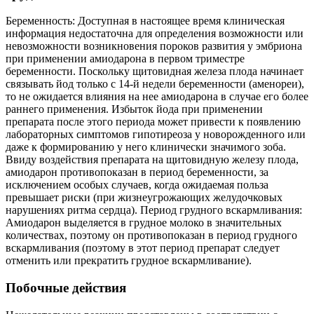
Беременность: Доступная в настоящее время клиническая
информация недостаточна для определения возможности или
невозможности возникновения пороков развития у эмбриона
при применении амиодарона в первом триместре
беременности. Поскольку щитовидная железа плода начинает
связывать йод только с 14-й недели беременности (аменореи),
то не ожидается влияния на нее амиодарона в случае его более
раннего применения. Избыток йода при применении
препарата после этого периода может привести к появлению
лабораторных симптомов гипотиреоза у новорожденного или
даже к формированию у него клинически значимого зоба.
Ввиду воздействия препарата на щитовидную железу плода,
амиодарон противопоказан в период беременности, за
исключением особых случаев, когда ожидаемая польза
превышает риски (при жизнеугрожающих желудочковых
нарушениях ритма сердца). Период грудного вскармливания:
Амиодарон выделяется в грудное молоко в значительных
количествах, поэтому он противопоказан в период грудного
вскармливания (поэтому в этот период препарат следует
отменить или прекратить грудное вскармливание).
Побочные действия