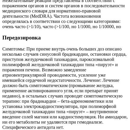
Нежелательные реакции представлены в соответствии с
поражением органов и систем органов в последовательности
медицинского словаря для нормативно-правовой
деятельности (MedDRA). Частота возникновения
определялась в соответствии со следующими категориями:
очень часто (>1/10), часто (>1/100, но 1/1000, но 1/10000, но
Передозировка
Симптомы: При приеме внутрь очень больших доз описано
несколько случаев синусовой брадикардии, остановки сердца,
приступов желудочковой тахикардии, пароксизмальной
полиморфной желудочковой тахикардии типа «пируэт» и
поражения печени. Возможно замедление
атриовентрикулярной проводимости, усиление уже
имевшейся сердечной недостаточности. Лечение: Лечение
должно быть симптоматическим (промывание желудка,
применение активированного угля, если препарат принят
недавно), в остальных случаях проводят симптоматическую
терапию: при брадикардии – бета-адреномиметики или
установка электрокардиостимулятора, при полиморфной
желудочковой тахикардии типа «пируэт» – внутривенное
введение солей магния или кардиостимуляция. Ни амиодарон,
ни его метаболиты не удаляются при гемодиализе.
Специфического антидота нет.