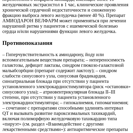
желудочковых экстрасистол в 1 час, клинические проявления
хронической сердечной недостаточности и сниженную
фракцию выброса левого желудочка (менее 40 %). Препарат
АМИОДАРОН ВЕЛФАРМ может применяться при лечении
нарушений ритма у пациентов с ишемической болезнью
сердца и/или нарушениями функции левого желудочка.
Противопоказания
– Гиперчувствительность к амиодарону, йоду или
вспомогательным веществам препарата; – непереносимость
галактозы, дефицит лактазы, синдром глюкозо-галактозной
мальабсорбции (препарат содержит лактозу); – синдром
слабости синусового узла, синусовая брадикардия,
синоатриальная блокада при отсутствии у пациента
установленного электрокардиостимулятора (риск «остановки»
синусового узла); – атриовентрикулярная блокада II–III
степени, при отсутствии у пациента установленного
электрокардиостимулятора; – гипокалиемия, гипомагниемия;
– сочетание с препаратами способными удлинять интервал
QT и вызывать развитие пароксизмальных тахикардий,
включая полиморфную желудочковую тахикардию типа
«пируэт» (см. раздел «Взаимодействие с другими
лекарственными средствами»): антиаритмические препараты