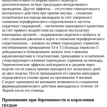
продолжительности рефрактерного периода в
дополнительных пучках предсердно-желудочкового
проведения. Другие эффекты: – отсутствие отрицательного
инотропного действия при приеме внутрь; – снижение
потребления кислорода миокардом за счет умеренного
снижения периферического сопротивления и частоты
сердечных сокращений; – увеличение коронарного кровотока
за счет прямого воздействия на гладкую мускулатуру
коронарных артерий; – поддержания сердечного выброса за
счет снижения давления в аорте и снижения периферического
сопротивления; – влияние на обмен тиреоидных гормонов:
ингибирование превращения Т4 в Т3 (блокада тироксин-5-
дейодиназы) и блокирование захвата этих гормонов
кардиомиоцитами и гепатоцитами, приводящее к ослаблению
стимулирующего влияния тиреоидных гормонов на миокард.
Терапевтические эффекты наблюдаются в среднем через
неделю после начала приема препарата (от нескольких дней
до двух недель). После прекращения его приема амиодарон
определяется в плазме крови на протяжении 9 месяцев.
Следует принимать во внимание возможность сохранения
фармакодинамического действия амиодарона в течение 10–
30дней после его отмены.
Применение при беременности и кормлении
грудью