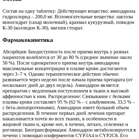
Состав на одну таблетку: Действующее вещество: амиодарона
гидрохлорид – 200,0 мг. Вспомогательные вещества: лактозы
моногидрат (сахар молочный), крахмал кукурузный, повидон
К-30 (коллидон К-30), магния стеарат.
Фармакокинетика
Абсорбция: Биодоступность после приема внутрь у разных
пациентов колеблется от 30 до 80 % (среднее значение около
50 %). После однократного приема внутрь амиодарона
максимальные концентрации в плазме крови достигаются
через 3–7 ч. Однако терапевтическое действие обычно
развивается через неделю после начала приема препарата (от
нескольких дней до двух недель). Амиодарон является
препаратом с медленным поступлением в ткани и высокой
аффинностью к ним. Распределение: Связывание с белками
плазмы крови составляет 95 % (62 % – с альбумином, 33,5 % –
с бета-липопротеинами). Амиодарон имеет большой объем
распределения. В течение первых дней лечения препарат
накапливается почти во всех тканях, в особенности в
жировой ткани и, кроме нее, в печени, легких, селезенке и
роговице. Биотрансформация: Амиодарон метаболизируется в
печени с помощью изоферментов CYP3А4 и CYP2C8. Его