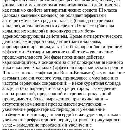
уникальным механизмом антиаритмического действия, так
как помимо свойств антиаритмических средств III класса
(блокада калиевых каналов) он обладает эффектами
антиаритмических средств I класса (блокада натриевых
каналов), антиаритмических средств IV класса (блокада
кальциевых каналов) и неконкурентным бета-
адреноблокирующим действием. Кроме антиаритмического
действия, амиодарон обладает антиангинальным,
коронарорасширяющим, альфа- и бета-адреноблокирующим
эффектами. Антиаритмические свойства: – увеличение
продолжительности 3-й фазы потенциала действия
кардиомиоцитов, в основном за счет блокирования ионного
тока в калиевых каналах (эффект антиаритмических средств
III класса по классификации Воган-Вильямса); – уменьшение
автоматизма синусового узла, приводящее к уменьшению
частоты сердечных сокращений; – неконкурентная блокада
альфа- и бета-адренергических рецепторов; – замедление
синоатриальной, предсердной и атриовентрикулярной
проводимости, более выраженное при тахикардии; –
отсутствие изменений проводимости желудочков; –
увеличение рефрактерных периодов и уменьшение
возбудимости миокарда предсердий и желудочков, а также
увеличение рефрактерного периода атриовентрикулярного
узла; – замедление проведения и увеличение