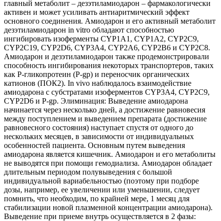
главный метаболит – дезэтиламиодарон – фармакологически
активен и может усиливать антиаритмический эффект
основного соединения. Амиодарон и его активный метаболит
дезэтиламиодарон in vitro обладают способностью
ингибировать изоферменты CYP1A1, CYP1A2, СYP2С9,
СYP2С19, СYP2D6, СYP3A4, СYP2A6, СYP2B6 и СYP2С8.
Амиодарон и дезэтиламиодарон также продемонстрировали
способность ингибирования некоторых транспортеров, таких
как Р-гликопротеин (Р-gp) и переносчик органических
катионов (ПОК2). In vivo наблюдалось взаимодействие
амиодарона с субстратами изоферментов СYP3A4, СYP2С9,
СYP2D6 и Р-gp. Элиминация: Выведение амиодарона
начинается через несколько дней, а достижение равновесия
между поступлением и выведением препарата (достижение
равновесного состояния) наступает спустя от одного до
нескольких месяцев, в зависимости от индивидуальных
особенностей пациента. Основным путем выведения
амиодарона является кишечник. Амиодарон и его метаболиты
не выводятся при помощи гемодиализа. Амиодарон обладает
длительным периодом полувыведения с большой
индивидуальной вариабельностью (поэтому при подборе
дозы, например, ее увеличении или уменьшении, следует
помнить, что необходим, по крайней мере, 1 месяц для
стабилизации новой плазменной концентрации амиодарона).
Выведение при приеме внутрь осуществляется в 2 фазы: