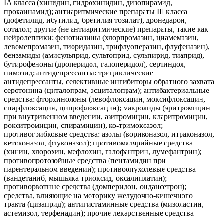
IA класса (хинидин, гидрохинидин, дизопирамид,
прокаинамид); антиаритмические препараты III класса
(дофетилид, ибутилид, бретилия тозилат), дронедарон,
соталол; другие (не антиаритмические) препараты, такие как
нейролептики: фенотиазины (хлорпромазин, циамемазин,
левомепромазин, тиоридазин, трифлуоперазин, флуфеназин),
бензамиды (амисульприд, сультоприд, сульпирид, тиаприд),
бутирофеноны (дроперидол, галоперидол), сертиндол,
пимозид; антидепрессанты: трициклические
антидепрессанты, селективные ингибиторы обратного захвата
серотонина (циталопрам, эсциталопрам); антибактериальные
средства: фторхинолоны (левофлоксацин, моксифлоксацин,
спарфлоксацин, ципрофлоксацин); макролиды (эритромицин
при внутривенном введении, азитромицин, кларитромицин,
рокситромицин, спирамицин), ко-тримоксазол;
противогрибковые средства: азолы (вориконазол, итраконазол,
кетоконазол, флуконазол); противомалярийные средства
(хинин, хлорохин, мефлохин, галофантрин, лумефантрин);
противопротозойные средства (пентамидин при
парентеральном введении); противоопухолевые средства
(вандетаниб, мышьяка триоксид, оксалиплатин);
противорвотные средства (домперидон, ондансетрон);
средства, влияющие на моторику желудочно-кишечного
тракта (цизаприд); антигистаминные средства (мизоластин,
астемизол, терфенадин); прочие лекарственные средства