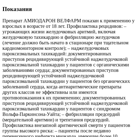
Показания
Препарат АМИОДАРОН ВЕЛФАРМ показан к применению у
взрослых в возрасте от 18 лет. Профилактика рецидивов: –
угрожающих жизни желудочковых аритмий, включая
желудочковую тахикардию и фибрилляцию желудочков
(лечение должно быть начато в стационаре при тщательном
кардиомониторном контроле); – наджелудочковых
пароксизмальных тахикардий: документированных
приступов рецидивирующей устойчивой наджелудочковой
пароксизмальной тахикардии у пациентов с органическими
заболеваниями сердца; документированных приступов
рецидивирующей устойчивой наджелудочковой
пароксизмальной тахикардии у пациентов без органических
заболеваний сердца, когда антиаритмические препараты
других классов не эффективны или имеются
противопоказания к их применению; документированных
приступов рецидивирующей устойчивой наджелудочковой
пароксизмальной тахикардии у пациентов с синдромом
Вольфа-Паркинсона-Уайта; – фибрилляции предсердий
(мерцательной аритмии) и трепетания предсердий.
Профилактика внезапной аритмической смерти у пациентов
группы высокого риска: – пациенты после недавно
перенесенного инфаркта миокарда, имеющие более 10