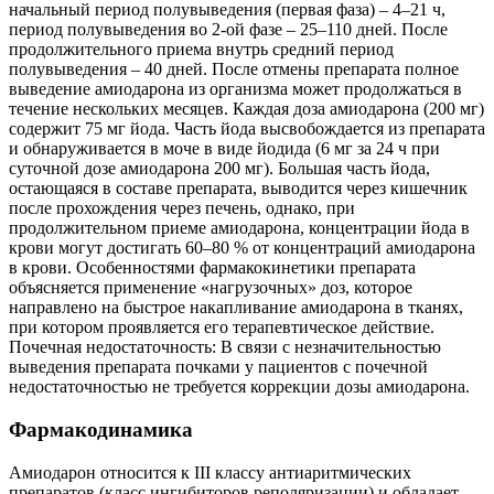
начальный период полувыведения (первая фаза) – 4–21 ч,
период полувыведения во 2-ой фазе – 25–110 дней. После
продолжительного приема внутрь средний период
полувыведения – 40 дней. После отмены препарата полное
выведение амиодарона из организма может продолжаться в
течение нескольких месяцев. Каждая доза амиодарона (200 мг)
содержит 75 мг йода. Часть йода высвобождается из препарата
и обнаруживается в моче в виде йодида (6 мг за 24 ч при
суточной дозе амиодарона 200 мг). Большая часть йода,
остающаяся в составе препарата, выводится через кишечник
после прохождения через печень, однако, при
продолжительном приеме амиодарона, концентрации йода в
крови могут достигать 60–80 % от концентраций амиодарона
в крови. Особенностями фармакокинетики препарата
объясняется применение «нагрузочных» доз, которое
направлено на быстрое накапливание амиодарона в тканях,
при котором проявляется его терапевтическое действие.
Почечная недостаточность: В связи с незначительностью
выведения препарата почками у пациентов с почечной
недостаточностью не требуется коррекции дозы амиодарона.
Фармакодинамика
Амиодарон относится к III классу антиаритмических
препаратов (класс ингибиторов реполяризации) и обладает