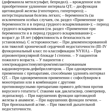
(дифеманила метилсульфат, бепридил). – врожденное или
приобретенное удлинение интервала QT; – дисфункция
щитовидной железы (гипотиреоз, гипертиреоз); –
интерстициальная болезнь легких; – беременность (за
исключением особых случаев, см. раздел «Применение при
беременности и в период грудного вскармливания»); – период
грудного вскармливания (см. раздел «Применение при
беременности и в период грудного вскармливания»); –
возраст до 18 лет (эффективность и безопасность не
установлены). С осторожностью: – При декомпенсированной
или тяжелой хронической сердечной недостаточности (III–IV
функциональный класс по классификации NYHA). – При
атриовентрикулярной блокаде I степени. – У пациентов
пожилого возраста. – У пациентов с
электрокардиостимулятором/имплантированным
кардиовертером-дефибриллятором. – При одновременном
применении с препаратами, способными удлинять интервал
QT. – При одновременном применении с софосбувиром в
монотерапии или в комбинации с другими
противовирусными препаратами прямого действия против
вирусного гепатита С (такими как даклатасвир, симепревир,
ледипасвир). – При нарушениях функции щитовидной
железы в анамнезе. – При нарушениях функции печени. –
При бронхиальной астме. – При тяжелой дыхательной
недостаточности.