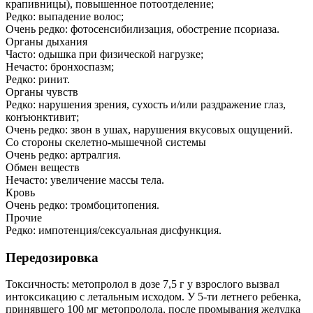
крапивницы), повышенное потоотделение;
Редко: выпадение волос;
Очень редко: фотосенсибилизация, обострение псориаза.
Органы дыхания
Часто: одышка при физической нагрузке;
Нечасто: бронхоспазм;
Редко: ринит.
Органы чувств
Редко: нарушения зрения, сухость и/или раздражение глаз,
конъюнктивит;
Очень редко: звон в ушах, нарушения вкусовых ощущений.
Со стороны скелетно-мышечной системы
Очень редко: артралгия.
Обмен веществ
Нечасто: увеличение массы тела.
Кровь
Очень редко: тромбоцитопения.
Прочие
Редко: импотенция/сексуальная дисфункция.
Передозировка
Токсичность: метопролол в дозе 7,5 г у взрослого вызвал
интоксикацию с летальным исходом. У 5-ти летнего ребенка,
принявшего 100 мг метопролола, после промывания желудка