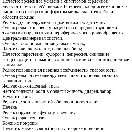
Нечасто: временное усиление симптомов сердечной
недостаточности, AV блокада I степени; кардиогенный шок у
пациентов с острым инфарктом миокарда, отеки, боли в
области сердца;
Редко: другие нарушения проводимости, аритмии;
Очень редко: гангрена у пациентов с предшествующими
тяжелыми нарушениями периферического кровообращения.
Центральная нервная система
Очень часто: повышенная утомляемость;
Часто: головокружение, головная боль;
Нечасто: парестезии, судороги, депрессия, снижение
концентрации внимания, сонливость или бессонница, ночные
кошмары;
Редко: повышенная нервная возбудимость, тревожность;
Очень редко: амнезия/нарушения памяти, подавленность,
галлюцинации.
Желудочно-кишечный тракт
Часто: тошнота, боли в области живота, диарея, запор;
Нечасто: рвота;
Редко: сухость слизистой оболочки полости рта.
Печень
Редко: нарушения функции печени;
Очень редко: гепатит.
Кожные покровы
Нечасто: кожная сыпь (по типу псориазоподобной