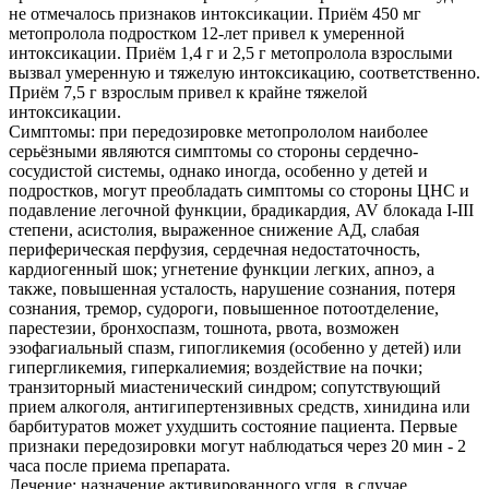
не отмечалось признаков интоксикации. Приём 450 мг
метопролола подростком 12-лет привел к умеренной
интоксикации. Приём 1,4 г и 2,5 г метопролола взрослыми
вызвал умеренную и тяжелую интоксикацию, соответственно.
Приём 7,5 г взрослым привел к крайне тяжелой
интоксикации.
Симптомы: при передозировке метопрололом наиболее
серьёзными являются симптомы со стороны сердечно-
сосудистой системы, однако иногда, особенно у детей и
подростков, могут преобладать симптомы со стороны ЦНС и
подавление легочной функции, брадикардия, AV блокада I-III
степени, асистолия, выраженное снижение АД, слабая
периферическая перфузия, сердечная недостаточность,
кардиогенный шок; угнетение функции легких, апноэ, а
также, повышенная усталость, нарушение сознания, потеря
сознания, тремор, судороги, повышенное потоотделение,
парестезии, бронхоспазм, тошнота, рвота, возможен
эзофагиальный спазм, гипогликемия (особенно у детей) или
гипергликемия, гиперкалиемия; воздействие на почки;
транзиторный миастенический синдром; сопутствующий
прием алкоголя, антигипертензивных средств, хинидина или
барбитуратов может ухудшить состояние пациента. Первые
признаки передозировки могут наблюдаться через 20 мин - 2
часа после приема препарата.
Лечение: назначение активированного угля, в случае