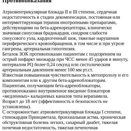
Противопоказания
Атриовентрикулярная блокада II и III степени, сердечная
недостаточность в стадии декомпенсации, постоянная или
интермиттирующая терапия инотропными препаратами,
действующими на бета-адренорецепторы, клинически
значимая синусовая брадикардия, синдром слабости
синусового узла, кардиогенный шок, тяжелые нарушения
периферического кровообращения, в том числе и при угрозе
гангрены, артериальная гипотензия.
Беталок ЗОК противопоказан пациентам с подозрением на
острый инфаркт миокарда при ЧСС менее 45 ударов в минуту,
интервалом PQ более 0,24 секунд или систолическим
артериальным давлением менее 100 мм рт.ст.
Известная повышенная чувствительность к метопрололу и его
компонентам или к другим бета-адреноблокаторам.
Пациентам, получающим бета-адреноблокаторы,
противопоказано внутривенное введение блокаторов
«медленных» кальциевых каналов типа верапамила.
Возраст до 18 лет (эффективность и безопасность не
установлены).
С осторожностью: атриовентрикулярная блокада I степени,
стенокардия Принцметала, бронхиальная астма, хроническая
обструктивная болезнь легких, сахарный диабет, тяжелая
почечная недостаточность, тяжелая печеночная