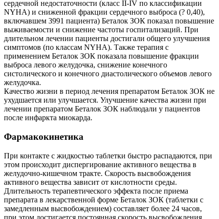
сердечной недостаточности (класс II-IV по классификации
NYHA) и сниженной фракции сердечного выброса (? 0,40),
включавшем 3991 пациента) Беталок ЗОК показал повышение
выживаемости и снижение частоты госпитализаций. При
длительном лечении пациенты достигали общего улучшения
симптомов (по классам NYHA). Также терапия с
применением Беталок ЗОК показала повышение фракции
выброса левого желудочка, снижение конечного
систолического и конечного диастолического объемов левого
желудочка.
Качество жизни в период лечения препаратом Беталок ЗОК не
ухудшается или улучшается. Улучшение качества жизни при
лечении препаратом Беталок ЗОК наблюдали у пациентов
после инфаркта миокарда.
Фармакокинетика
При контакте с жидкостью таблетки быстро распадаются, при
этом происходит диспергирование активного вещества в
желудочно-кишечном тракте. Скорость высвобождения
активного вещества зависит от кислотности среды.
Длительность терапевтического эффекта после приема
препарата в лекарственной форме Беталок ЗОК (таблетки с
замедленным высвобождением) составляет более 24 часов,
при этом достигается постоянная скорость высвобождения