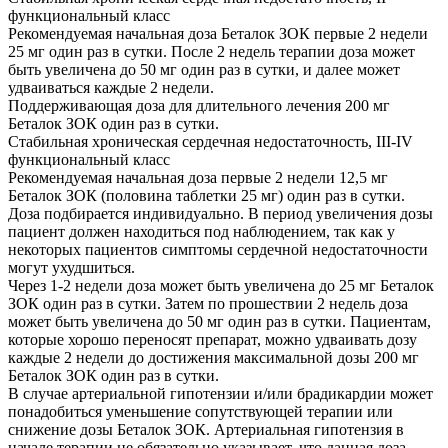
функциональный класс
Рекомендуемая начальная доза Беталок ЗОК первые 2 недели
25 мг один раз в сутки. После 2 недель терапии доза может
быть увеличена до 50 мг один раз в сутки, и далее может
удваиваться каждые 2 недели.
Поддерживающая доза для длительного лечения 200 мг
Беталок ЗОК один раз в сутки.
Стабильная хроническая сердечная недостаточность, III-IV
функциональный класс
Рекомендуемая начальная доза первые 2 недели 12,5 мг
Беталок ЗОК (половина таблетки 25 мг) один раз в сутки.
Доза подбирается индивидуально. В период увеличения дозы
пациент должен находиться под наблюдением, так как у
некоторых пациентов симптомы сердечной недостаточности
могут ухудшиться.
Через 1-2 недели доза может быть увеличена до 25 мг Беталок
ЗОК один раз в сутки. Затем по прошествии 2 недель доза
может быть увеличена до 50 мг один раз в сутки. Пациентам,
которые хорошо переносят препарат, можно удваивать дозу
каждые 2 недели до достижения максимальной дозы 200 мг
Беталок ЗОК один раз в сутки.
В случае артериальной гипотензии и/или брадикардии может
понадобиться уменьшение сопутствующей терапии или
снижение дозы Беталок ЗОК. Артериальная гипотензия в
начале терапии не обязательно указывает, что данная доза