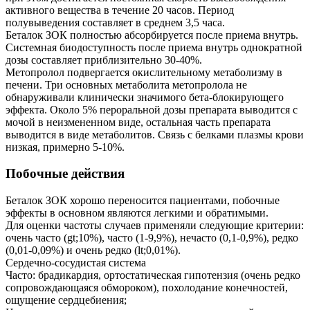
активного вещества в течение 20 часов. Период
полувыведения составляет в среднем 3,5 часа.
Беталок ЗОК полностью абсорбируется после приема внутрь.
Системная биодоступность после приема внутрь однократной
дозы составляет приблизительно 30-40%.
Метопролол подвергается окислительному метаболизму в
печени. Три основных метаболита метопролола не
обнаруживали клинически значимого бета-блокирующего
эффекта. Около 5% пероральной дозы препарата выводится с
мочой в неизмененном виде, остальная часть препарата
выводится в виде метаболитов. Связь с белками плазмы крови
низкая, примерно 5-10%.
Побочные действия
Беталок ЗОК хорошо переносится пациентами, побочные
эффекты в основном являются легкими и обратимыми.
Для оценки частоты случаев применяли следующие критерии:
очень часто (gt;10%), часто (1-9,9%), нечасто (0,1-0,9%), редко
(0,01-0,09%) и очень редко (lt;0,01%).
Сердечно-сосудистая система
Часто: брадикардия, ортостатическая гипотензия (очень редко
сопровождающаяся обмороком), похолодание конечностей,
ощущение сердцебиения;