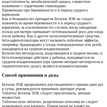
недостаточность, метаболический ацидоз, совместное
назначение с сердечными гликозидами.
Применение при беременности и в период грудного
кормления
Как и большинство препаратов Беталок ЗОК не следует
назначать во время беременности и в период грудного
кормления, за исключением тех случаев, когда ожидаемая
польза для матери превышает потенциальный риск для плода
и/или ребенка. Как и другие антигипертензивные средства,
бета-адреноблокаторы могут вызывать побочные эффекты,
например, брадикардию у плода, новорожденных или детей,
находящихся на грудном вскармливании.
Количество метопролола, выделяющееся в грудное молоко, и
бета-блокирующее действие у ребенка, находящегося на
грудном вскармливании (при приеме матерью метопролола в
терапевтических дозах), являются незначительными.
Способ применения и дозы
Беталок ЗОК предназначен для ежедневного приема один раз
в сутки, рекомендуется принимать препарат утром.
Таблетку Беталок ЗОК следует проглатывать, запивая
жидкостью.
Таблетки (или таблетки, разделенные пополам) не следует
разжевывать или крошить. Прием пищи не влияет на