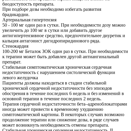
биодоступость препарата.
При подборе дозы необходимо избегать развития
брадикардии.
Артериальная гипертензия
50 - 100 мг один раз в сутки. При необходимости дозу можно
увеличить до 100 мг в сутки или добавить другое
антигипертензивное средство, предпочтительнее диуретик и
кальция антагонист дигидропиридинового ряда.
Стенокардия
100-200 мг Беталок ЗОК один раз в сутки. При необходимости
к терапии может быть добавлен другой антиангинальный
препарат.
Стабильная симптоматическая хроническая сердечная
недостаточность с нарушением систолической функции
левого желудочка
Пациенты должны находиться в стадии стабильной
хронической сердечной недостаточности без эпизодов
обострения в течение последних 6 недель и без изменений в
основной терапии в течение последних 2 недель.
Терапия сердечной недостаточности бета–адреноблокаторами
иногда может привести к временному ухудшению
симптоматической картины. В некоторых случаях возможно
продолжение терапии или снижение дозы, в ряде случаев
может возникнуть необходимость отмены препарата.
Стабильная хроническая сердечная недостаточность, II