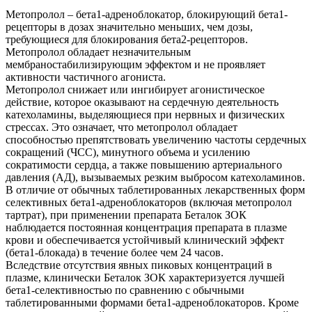
Метопролол – бета1-адреноблокатор, блокирующий бета1-
рецепторы в дозах значительно меньших, чем дозы,
требующиеся для блокирования бета2-рецепторов.
Метопролол обладает незначительным
мембраностабилизирующим эффектом и не проявляет
активности частичного агониста.
Метопролол снижает или ингибирует агонистическое
действие, которое оказывают на сердечную деятельность
катехоламины, выделяющиеся при нервных и физических
стрессах. Это означает, что метопролол обладает
способностью препятствовать увеличению частоты сердечных
сокращений (ЧСС), минутного объема и усилению
сократимости сердца, а также повышению артериального
давления (АД), вызываемых резким выбросом катехоламинов.
В отличие от обычных таблетированных лекарственных форм
селективных бета1-адреноблокаторов (включая метопролол
тартрат), при применении препарата Беталок ЗОК
наблюдается постоянная концентрация препарата в плазме
крови и обеспечивается устойчивый клинический эффект
(бета1-блокада) в течение более чем 24 часов.
Вследствие отсутствия явных пиковых концентраций в
плазме, клинически Беталок ЗОК характеризуется лучшей
бета1-селективностью по сравнению с обычными
таблетированными формами бета1-адреноблокаторов. Кроме