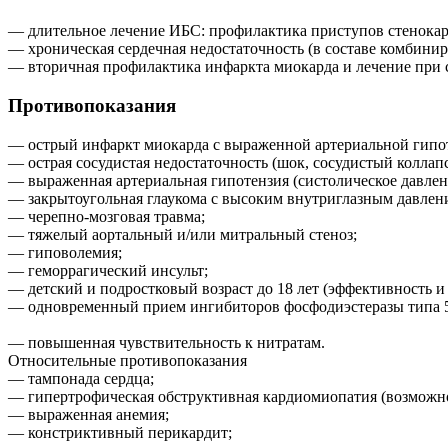
— длительное лечение ИБС: профилактика приступов стенока
— хроническая сердечная недостаточность (в составе комбин
— вторичная профилактика инфаркта миокарда и лечение при 
Противопоказания
— острый инфаркт миокарда с выраженной артериальной гипо
— острая сосудистая недостаточность (шок, сосудистый коллапс
— выраженная артериальная гипотензия (систолическое давление
— закрытоугольная глаукома с высоким внутриглазным давлен
— черепно-мозговая травма;
— тяжелый аортальный и/или митральный стеноз;
— гиповолемия;
— геморрагический инсульт;
— детский и подростковый возраст до 18 лет (эффективность и
— одновременный прием ингибиторов фосфодиэстеразы типа 5 
— повышенная чувствительность к нитратам.
Относительные противопоказания
— тампонада сердца;
— гипертрофическая обструктивная кардиомиопатия (возможно
— выраженная анемия;
— констриктивный перикардит;