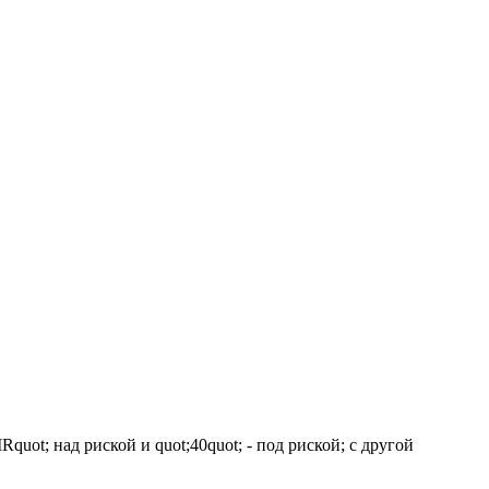
quot; над риской и quot;40quot; - под риской; с другой