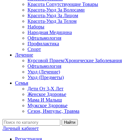
Красота Сопутствующие Товары
Красота-Уход За Волосами
Красота-Уход За Лицом
Красота-Уход За Телом
Наборы
Народная Медицина
Офтальмология
Профилактика
Спорт
Лечение
Курсовой Прием/Хронические Заболевания
Офтальмология
Уход (Лечение)
Уход (Предметы)
Семья
Дети От 3-Х Лет
Женское Здоровье
Мама И Малыш
Мужское Здоровье
Сезон, Импульс, Травма
Найти
Личный кабинет
Регистрация