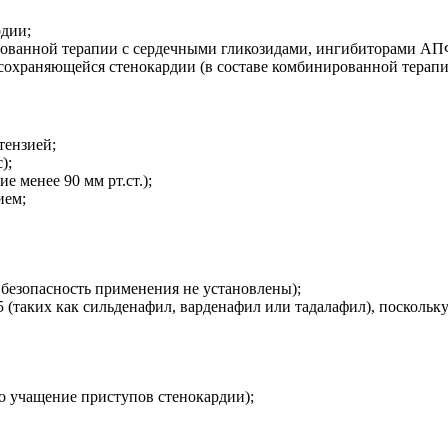
рдии;
ированной терапии с сердечными гликозидами, ингибиторами АП
сохраняющейся стенокардии (в составе комбинированной терапи
тензией;
);
 менее 90 мм рт.ст.);
ием;
 безопасность применения не установлены);
(таких как сильденафил, варденафил или тадалафил), поскольк
 учащение приступов стенокардии);