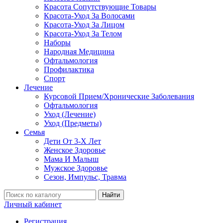
Красота Сопутствующие Товары
Красота-Уход За Волосами
Красота-Уход За Лицом
Красота-Уход За Телом
Наборы
Народная Медицина
Офтальмология
Профилактика
Спорт
Лечение
Курсовой Прием/Хронические Заболевания
Офтальмология
Уход (Лечение)
Уход (Предметы)
Семья
Дети От 3-Х Лет
Женское Здоровье
Мама И Малыш
Мужское Здоровье
Сезон, Импульс, Травма
Найти
Личный кабинет
Регистрация