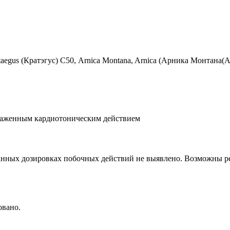
rataegus (Кратэгус) С50, Arnica Montana, Arnica (Арника Монтана(
раженным кардиотоническим действием
занных дозировках побочных действий не выявлено. Возможны 
овано.