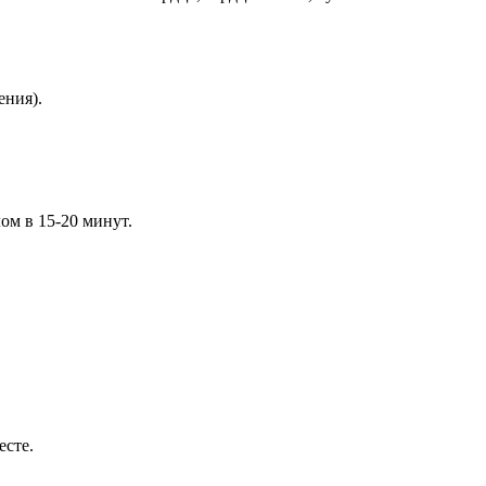
ения).
ом в 15-20 минут.
есте.