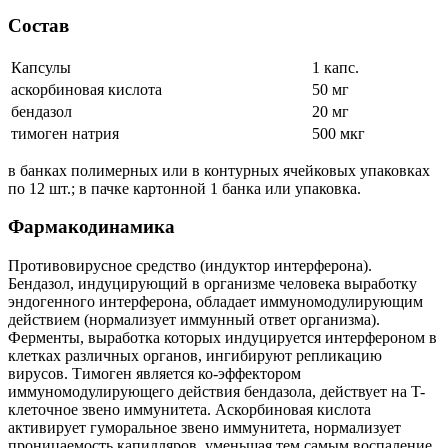
Состав
Капсулы
1 капс.
аскорбиновая кислота
50 мг
бендазол
20 мг
тимоген натрия
500 мкг
в банках полимерных или в контурных ячейковых упаковках
по 12 шт.; в пачке картонной 1 банка или упаковка.
Фармакодинамика
Противовирусное средство (индуктор интерферона).
Бендазол, индуцирующий в организме человека выработку
эндогенного интерферона, обладает иммуномодулирующим
действием (нормализует иммунный ответ организма).
Ферменты, выработка которых индуцируется интерфероном в
клетках различных органов, ингибируют репликацию
вирусов. Тимоген является ко-эффектором
иммуномодулирующего действия бендазола, действует на T-
клеточное звено иммунитета. Аскорбиновая кислота
активирует гуморальное звено иммунитета, нормализует
проницаемость капилляров, уменьшая тем самым воспаление,