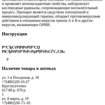
и проявляет антиоксидантные свойства, нейтрализует
кислородные радикалы, сопровождающие воспалительный
процесс. Препарат является средством этиотропной и
иммуномодулирующей терапии, обладает противовирусным
действием в отношении вирусов гриппа А и В и других
вирусов, вызывающих ОРВИ.
Инструкция
Р“СЂСѓРїРїРѕРІР°СЏ
РїСЂРёРЅР°РґР»РµР¶РЅРѕСЃС‚СЊ:
Р
Наличие товара в аптеках
ул. 1-я Посадская, д. 18
+7(4862)20-10-27
Круглосуточно
617.89 р.
679 р.
1
ул. 8 марта, д. 19
+7(4862)30‒71‒01