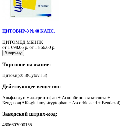
ЦИТОВИР-3 №48 КАПС.
ЦИТОМЕД МБНПК
от 1 698.06 р.
от 1 866.00 р.
В корзину
Торговое название:
Цитовир®-3(Cytovir-3)
Действующее вещество:
Альфа-глутамил-триптофан + Аскорбиновая кислота +
Бендазол(Alfa-glutamyl-tryptophan + Ascorbic acid + Bendazol)
Заводской штрих-код:
4606603000155