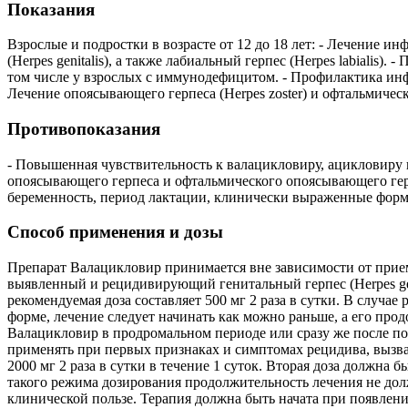
Показания
Взрослые и подростки в возрасте от 12 до 18 лет: - Лечение
(Herpes genitalis), а также лабиальный герпес (Herpes labiali
том числе у взрослых с иммунодефицитом. - Профилактика ин
Лечение опоясывающего герпеса (Herpes zoster) и офтальмичес
Противопоказания
- Повышенная чувствительность к валацикловиру, ацикловиру ил
опоясывающего герпеса и офтальмического опоясывающего г
беременность, период лактации, клинически выраженные фо
Способ применения и дозы
Препарат Валацикловир принимается вне зависимости от прием
выявленный и рецидивирующий генитальный герпес (Herpes genita
рекомендуемая доза составляет 500 мг 2 раза в сутки. В случа
форме, лечение следует начинать как можно раньше, а его про
Валацикловир в продромальном периоде или сразу же после по
применять при первых признаках и симптомах рецидива, вызва
2000 мг 2 раза в сутки в течение 1 суток. Вторая доза должна 
такого режима дозирования продолжительность лечения не дол
клинической пользе. Терапия должна быть начата при появлени