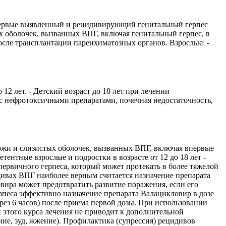
 впервые выявленный и рецидивирующий генитальный герпес
стых оболочек, вызванных ВПГ, включая генитальный герпес, в
сле трансплантации паренхиматозных органов. Взрослые: -
2 лет. - Детский возраст до 18 лет при лечении
ефротоксичными препаратами, почечная недостаточность,
ожи и слизистых оболочек, вызванных ВПГ, включая впервые
тентные взрослые и подростки в возрасте от 12 до 18 лет -
 первичного герпеса, который может протекать в более тяжелой
идивах ВПГ наиболее верным считается назначение препарата
ира может предотвратить развитие поражения, если его
рпеса эффективно назначение препарата Валацикловир в дозе
через 6 часов) после приема первой дозы. При использовании
 этого курса лечения не приводит к дополнительной
ие, зуд, жжение). Профилактика (супрессия) рецидивов