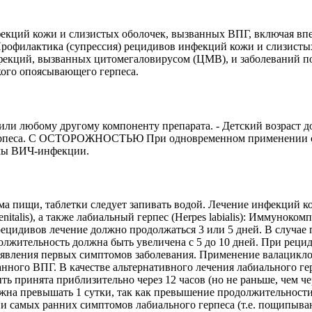
 инфекций кожи и слизистых оболочек, вызванных ВПГ, включая
s). - Профилактика (супрессия) рецидивов инфекций кожи и слизи
фекций, вызванных цитомегаловирусом (ЦМВ), и заболеваний по
кого опоясывающего герпеса.
и любому другому компоненту препарата. - Детский возраст до 1
ерпеса. С ОСТОРОЖНОСТЬЮ При одновременном применении с н
рмы ВИЧ-инфекции.
а пищи, таблетки следует запивать водой. Лечение инфекций к
lis), а также лабиальный герпес (Herpes labialis): Иммунокомпе
е рецидивов лечение должно продолжаться 3 или 5 дней. В случае
должительность должна быть увеличена с 5 до 10 дней. При рец
явления первых симптомов заболевания. Применение валациклов
нного ВПГ. В качестве альтернативного лечения лабиального ге
быть принята приблизительно через 12 часов (но не раньше, чем 
жна превышать 1 сутки, так как превышение продолжительности
и самых ранних симптомов лабиального герпеса (т.е. пощипыван