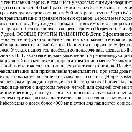
 генитальный герпес, в том числе у взрослых с иммунодефицит
доза составляет 500 мг 1 раз в сутки. Через 6-12 месяцев лече
комендуемая доза составляет 500 мг 2 раза в сутки. Через 6-1
трансплантации паренхиматозных органов: Взрослые и подростки
трансплантации. Дозу следует снижать в зависимости от клиренс
ть продлен. Лечение опоясывающего герпеса (Herpes zoster) и о
чение 7 дней. ОСОБЫЕ ГРУППЫ ПАЦИЕНТОВ Дети: Эффективность 
е нарушение функции почек у пациентов пожилого возраста, д
ый водно-электролитный баланс. Пациенты с нарушением функц
чек. У таких пациентов необходимо поддерживать адекватный 
ванных ВПГ, включая впервые выявленный и рецидивирующий гени
овир у детей со значениями клиренса креатинина менее 50 мл/ми
аний после трансплантации паренхиматозных органов. Необходи
трансплантации или приживления трансплантата, при этом доза п
я для показания: лечение опоясывающего герпеса (Herpes zoste
тов, которым проводят периодический гемодиализ. Пациенты с 
лых пациентов с циррозом печени легкой или средней степени 
кокинетические данные у взрослых пациентов с тяжелой степе
ичием портокавальных анастомозов также не свидетельствуют о
Информация о дозах более 4000 мг в сутки для пациентов с инф