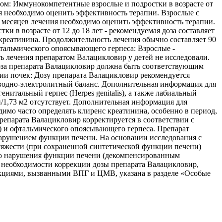
ом: Иммунокомпетентные взрослые и подростки в возрасте от
ния необходимо оценить эффективность терапии. Взрослые с
2 месяцев лечения необходимо оценить эффективность терапии.
 в возрасте от 12 до 18 лет - рекомендуемая доза составляет
а креатинина. Продолжительность лечения обычно составляет 90
фтальмического опоясывающего герпеса: Взрослые -
лечения препаратом Валацикловир у детей не исследовали.
оза препарата Валацикловир должна быть соответствующим
ии почек: Дозу препарата Валацикловир рекомендуется
водно-электролитный баланс. Дополнительная информация для
тальный герпес (Herpes genitalis), а также лабиальный
н/1,73 м2 отсутствует. Дополнительная информация для
мо часто определять клиренс креатинина, особенно в период,
репарата Валацикловир корректируется в соответствии с
r) и офтальмического опоясывающего герпеса. Препарат
нарушением функции печени. На основании исследования с
тяжести (при сохраненной синтетической функции печени)
нью нарушения функции печени (декомпенсированным
 необходимости коррекции дозы препарата Валацикловир,
екциями, вызванными ВПГ и ЦМВ, указана в разделе «Особые