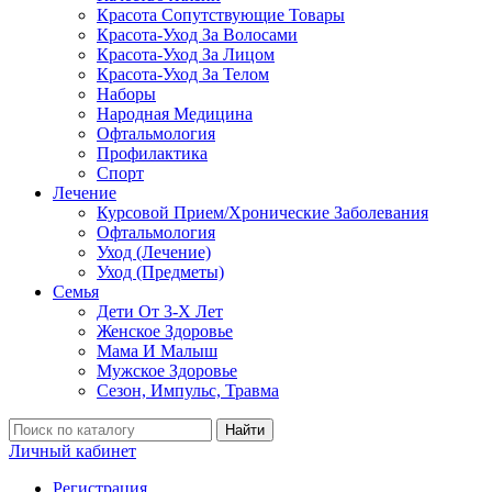
Красота Сопутствующие Товары
Красота-Уход За Волосами
Красота-Уход За Лицом
Красота-Уход За Телом
Наборы
Народная Медицина
Офтальмология
Профилактика
Спорт
Лечение
Курсовой Прием/Хронические Заболевания
Офтальмология
Уход (Лечение)
Уход (Предметы)
Семья
Дети От 3-Х Лет
Женское Здоровье
Мама И Малыш
Мужское Здоровье
Сезон, Импульс, Травма
Найти
Личный кабинет
Регистрация