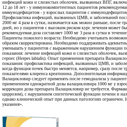
инфекций кожи и слизистых оболочек, вызванных ВПГ, включая
12 до 18 лет - у иммунокомпетентных пациентов рекомендуемая 
иммунодефицитом - у взрослых пациентов с иммунодефицитом ре
Профилактика инфекций, вызванных ЦМВ, и заболеваний после 
2000 мг 4 раза в сутки, назначается как можно раньше, после 
дней, но у пациентов с высоким риском курс лечения может бы
рекомендуемая доза составляет 1000 мг 3 раза в сутки в те
Пациенты пожилого возраста: Необходимо учитывать возможно
образом скорректирована. Необходимо поддерживать адекватн
уменьшать у пациентов с выраженным нарушением функции по
показания: лечение инфекций кожи и слизистых оболочек, выз
герпес (Herpes labialis). Опыт применения препарата Валацикл
показания: профилактика инфекций, вызванных ЦМВ, и заболев
когда функция почек быстро меняется, например, сразу после 
показателями клиренса креатинина. Дополнительная информаци
Валацикловир следует применять после гемодиализа у пациен
применением однократной дозы валацикловира 1000 мг у взрос
коррекции дозы препарата Валацикловир не требуется. Фарма
циррозом), с нарушением синтетической функции печени и нал
однако клинический опыт при данных патологиях ограничен. 
указания».