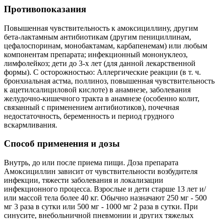
Противопоказания
Повышенная чувствительность к амоксициллину, другим
бета-лактамным антибиотикам (другим пенициллинам,
цефалоспоринам, монобактамам, карбапенемам) или любым
компонентам препарата; инфекционный мононуклеоз,
лимфолейкоз; дети до 3-х лет (для данной лекарственной
формы). С осторожностью: Аллергические реакции (в т. ч.
бронхиальная астма, поллиноз, повышенная чувствительность
к ацетилсалициловой кислоте) в анамнезе, заболевания
желудочно-кишечного тракта в анамнезе (особенно колит,
связанный с применением антибиотиков), почечная
недостаточность, беременность и период грудного
вскармливания.
Способ применения и дозы
Внутрь, до или после приема пищи. Доза препарата
Амоксициллин зависит от чувствительности возбудителя
инфекции, тяжести заболевания и локализации
инфекционного процесса. Взрослые и дети старше 13 лет и/
или массой тела более 40 кг. Обычно назначают 250 мг - 500
мг 3 раза в сутки или 500 мг - 1000 мг 2 раза в сутки. При
синусите, внебольничной пневмонии и других тяжелых