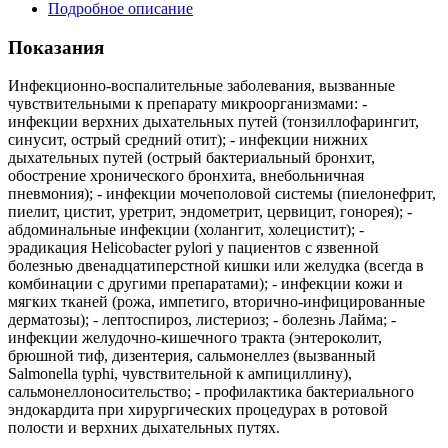
Подробное описание
Показания
Инфекционно-воспалительные заболевания, вызванные
чувствительными к препарату микроорганизмами: -
инфекции верхних дыхательных путей (тонзиллофарингит,
синусит, острый средний отит); - инфекции нижних
дыхательных путей (острый бактериальный бронхит,
обострение хронического бронхита, внебольничная
пневмония); - инфекции мочеполовой системы (пиелонефрит,
пиелит, цистит, уретрит, эндометрит, цервицит, гонорея); -
абдоминальные инфекции (холангит, холецистит); -
эрадикация Helicobacter pylori у пациентов с язвенной
болезнью двенадцатиперстной кишки или желудка (всегда в
комбинации с другими препаратами); - инфекции кожи и
мягких тканей (рожа, импетиго, вторично-инфицированные
дерматозы); - лептоспироз, листериоз; - болезнь Лайма; -
инфекции желудочно-кишечного тракта (энтероколит,
брюшной тиф, дизентерия, сальмонеллез (вызванный
Salmonella typhi, чувствительной к ампициллину),
сальмонеллоносительство; - профилактика бактериального
эндокардита при хирургических процедурах в ротовой
полости и верхних дыхательных путях.