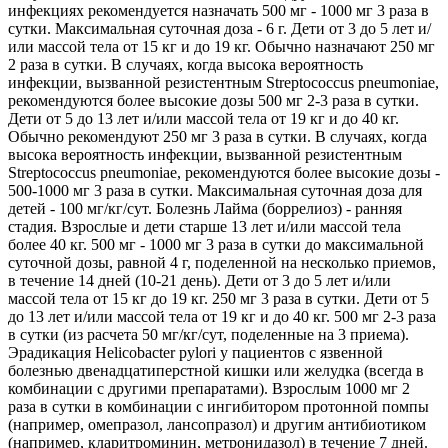
инфекциях рекомендуется назначать 500 мг - 1000 мг 3 раза в
сутки. Максимальная суточная доза - 6 г. Дети от 3 до 5 лет и/
или массой тела от 15 кг и до 19 кг. Обычно назначают 250 мг
2 раза в сутки. В случаях, когда высока вероятность
инфекции, вызванной резистентным Streptococcus pneumoniae,
рекомендуются более высокие дозы 500 мг 2-3 раза в сутки.
Дети от 5 до 13 лет и/или массой тела от 19 кг и до 40 кг.
Обычно рекомендуют 250 мг 3 раза в сутки. В случаях, когда
высока вероятность инфекции, вызванной резистентным
Streptococcus pneumoniae, рекомендуются более высокие дозы -
500-1000 мг 3 раза в сутки. Максимальная суточная доза для
детей - 100 мг/кг/сут. Болезнь Лайма (боррелиоз) - ранняя
стадия. Взрослые и дети старше 13 лет и/или массой тела
более 40 кг. 500 мг - 1000 мг 3 раза в сутки до максимальной
суточной дозы, равной 4 г, поделенной на несколько приемов,
в течение 14 дней (10-21 день). Дети от 3 до 5 лет и/или
массой тела от 15 кг до 19 кг. 250 мг 3 раза в сутки. Дети от 5
до 13 лет и/или массой тела от 19 кг и до 40 кг. 500 мг 2-3 раза
в сутки (из расчета 50 мг/кг/сут, поделенные на 3 приема).
Эрадикация Helicobacter pylori у пациентов с язвенной
болезнью двенадцатиперстной кишки или желудка (всегда в
комбинации с другими препаратами). Взрослым 1000 мг 2
раза в сутки в комбинации с ингибитором протонной помпы
(например, омепразол, лансопразол) и другим антибиотиком
(например, кларитроминин, метронидазол) в течение 7 дней.