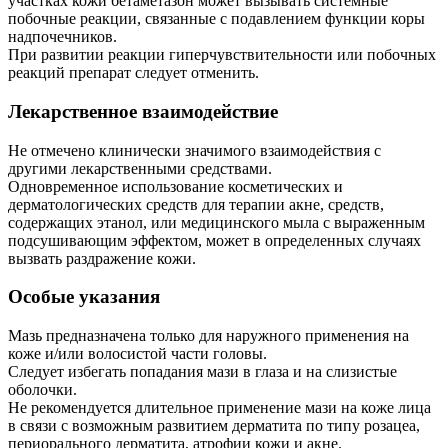
участках кожи бетаметазон может вызывать системные
побочные реакции, связанные с подавлением функции коры
надпочечников.
При развитии реакции гиперчувствительности или побочных
реакций препарат следует отменить.
Лекарственное взаимодействие
Не отмечено клинически значимого взаимодействия с
другими лекарственными средствами.
Одновременное использование косметических и
дерматологических средств для терапии акне, средств,
содержащих этанол, или медицинского мыла с выраженным
подсушивающим эффектом, может в определенных случаях
вызвать раздражение кожи.
Особые указания
Мазь предназначена только для наружного применения на
коже и/или волосистой части головы.
Следует избегать попадания мази в глаза и на слизистые
оболочки.
Не рекомендуется длительное применение мази на коже лица
в связи с возможным развитием дерматита по типу розацеа,
периорального дерматита, атрофии кожи и акне.