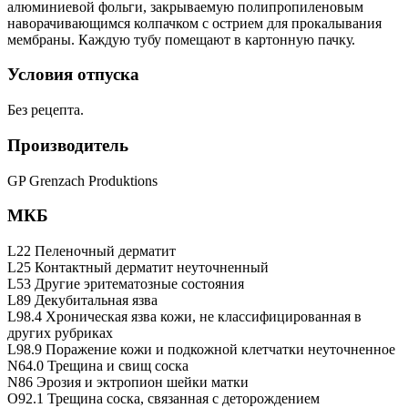
алюминиевой фольги, закрываемую полипропиленовым
наворачивающимся колпачком с острием для прокалывания
мембраны. Каждую тубу помещают в картонную пачку.
Условия отпуска
Без рецепта.
Производитель
GP Grenzach Produktions
МКБ
L22 Пеленочный дерматит
L25 Контактный дерматит неуточненный
L53 Другие эритематозные состояния
L89 Декубитальная язва
L98.4 Хроническая язва кожи, не классифицированная в
других рубриках
L98.9 Поражение кожи и подкожной клетчатки неуточненное
N64.0 Трещина и свищ соска
N86 Эрозия и эктропион шейки матки
O92.1 Трещина соска, связанная с деторождением