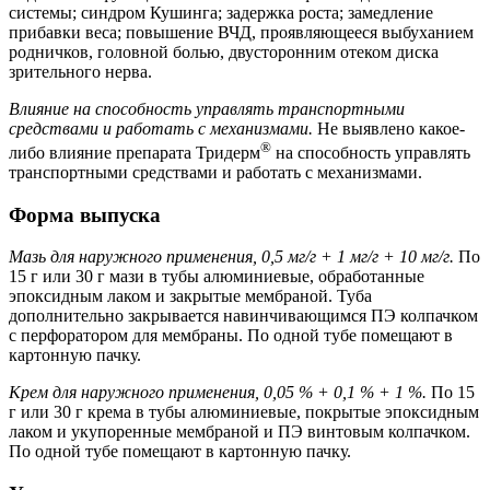
системы; синдром Кушинга; задержка роста; замедление
прибавки веса; повышение ВЧД, проявляющееся выбуханием
родничков, головной болью, двусторонним отеком диска
зрительного нерва.
Влияние на способность управлять транспортными
средствами и работать с механизмами.
Не выявлено какое-
®
либо влияние препарата Тридерм
на способность управлять
транспортными средствами и работать с механизмами.
Форма выпуска
Мазь для наружного применения, 0,5 мг/г + 1 мг/г + 10 мг/г.
По
15 г или 30 г мази в тубы алюминиевые, обработанные
эпоксидным лаком и закрытые мембраной. Туба
дополнительно закрывается навинчивающимся ПЭ колпачком
с перфоратором для мембраны. По одной тубе помещают в
картонную пачку.
Крем для наружного применения, 0,05 % + 0,1 % + 1 %.
По 15
г или 30 г крема в тубы алюминиевые, покрытые эпоксидным
лаком и укупоренные мембраной и ПЭ винтовым колпачком.
По одной тубе помещают в картонную пачку.