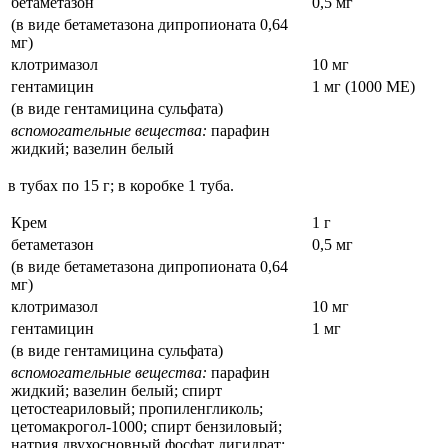
бетаметазон
0,5 мг
(в виде бетаметазона дипропионата 0,64
мг)
клотримазол
10 мг
гентамицин
1 мг (1000 МЕ)
(в виде гентамицина сульфата)
вспомогательные вещества:
парафин
жидкий; вазелин белый
в тубах по 15 г; в коробке 1 туба.
Крем
1 г
бетаметазон
0,5 мг
(в виде бетаметазона дипропионата 0,64
мг)
клотримазол
10 мг
гентамицин
1 мг
(в виде гентамицина сульфата)
вспомогательные вещества:
парафин
жидкий; вазелин белый; спирт
цетостеариловый; пропиленгликоль;
цетомакрогол-1000; спирт бензиловый;
натрия двухосновный фосфат дигидрат;