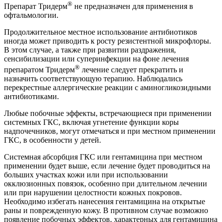
®
Препарат Тридерм
не предназначен для применения в
офтальмологии.
Продолжительное местное использование антибиотиков
иногда может приводить к росту резистентной микрофлоры.
В этом случае, а также при развитии раздражения,
сенсибилизации или суперинфекции на фоне лечения
®
препаратом Тридерм
лечение следует прекратить и
назначить соответствующую терапию. Наблюдались
перекрестные аллергические реакции с аминогликозидными
антибиотиками.
Любые побочные эффекты, встречающиеся при применении
системных ГКС, включая угнетение функции коры
надпочечников, могут отмечаться и при местном применении
ГКС, в особенности у детей.
Системная абсорбция ГКС или гентамицина при местном
применении будет выше, если лечение будет проводиться на
больших участках кожи или при использовании
окклюзионных повязок, особенно при длительном лечении
или при нарушении целостности кожных покровов.
Необходимо избегать нанесения гентамицина на открытые
раны и поврежденную кожу. В противном случае возможно
появление побочных эффектов, характерных для гентамицина