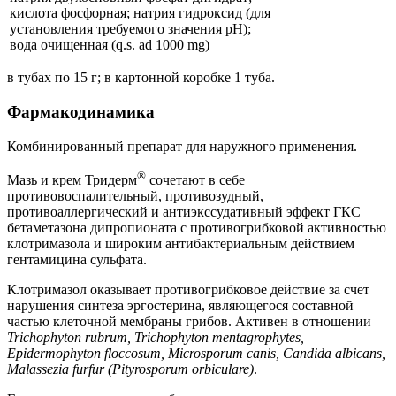
кислота фосфорная; натрия гидроксид (для
установления требуемого значения pH);
вода очищенная (q.s. ad 1000 mg)
в тубах по 15 г; в картонной коробке 1 туба.
Фармакодинамика
Комбинированный препарат для наружного применения.
®
Мазь и крем Тридерм
сочетают в себе
противовоспалительный, противозудный,
противоаллергический и антиэкссудативный эффект ГКС
бетаметазона дипропионата с противогрибковой активностью
клотримазола и широким антибактериальным действием
гентамицина сульфата.
Клотримазол оказывает противогрибковое действие за счет
нарушения синтеза эргостерина, являющегося составной
частью клеточной мембраны грибов. Активен в отношении
Trichophyton rubrum, Trichophyton mentagrophytes,
Epidermophyton floccosum, Microsporum canis, Candida albicans,
Malassezia furfur (Pityrosporum orbiculare)
.