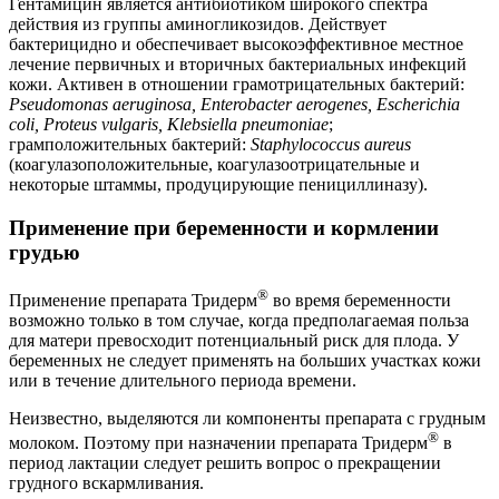
Гентамицин является антибиотиком широкого спектра
действия из группы аминогликозидов. Действует
бактерицидно и обеспечивает высокоэффективное местное
лечение первичных и вторичных бактериальных инфекций
кожи. Активен в отношении грамотрицательных бактерий:
Pseudomonas aeruginosa, Enterobacter aerogenes, Escherichia
coli, Proteus vulgaris, Klebsiella pneumoniae
;
грамположительных бактерий:
Staphylococcus aureus
(коагулазоположительные, коагулазоотрицательные и
некоторые штаммы, продуцирующие пенициллиназу).
Применение при беременности и кормлении
грудью
®
Применение препарата Тридерм
во время беременности
возможно только в том случае, когда предполагаемая польза
для матери превосходит потенциальный риск для плода. У
беременных не следует применять на больших участках кожи
или в течение длительного периода времени.
Неизвестно, выделяются ли компоненты препарата с грудным
®
молоком. Поэтому при назначении препарата Тридерм
в
период лактации следует решить вопрос о прекращении
грудного вскармливания.