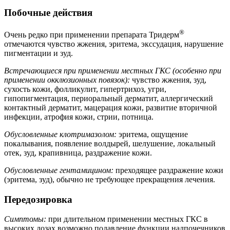
Побочные действия
®
Очень редко при применении препарата Тридерм
отмечаются чувство жжения, эритема, экссудация, нарушение
пигментации и зуд.
Встречающиеся при применении местных ГКС (особенно при
применении окклюзионных повязок):
чувство жжения, зуд,
сухость кожи, фолликулит, гипертрихоз, угри,
гипопигментация, периоральный дерматит, аллергический
контактный дерматит, мацерация кожи, развитие вторичной
инфекции, атрофия кожи, стрии, потница.
Обусловленные клотримазолом:
эритема, ощущение
покалывания, появление волдырей, шелушение, локальный
отек, зуд, крапивница, раздражение кожи.
Обусловленные гентамицином:
преходящее раздражение кожи
(эритема, зуд), обычно не требующее прекращения лечения.
Передозировка
Симптомы:
при длительном применении местных ГКС в
высоких дозах возможно подавление функции надпочечников