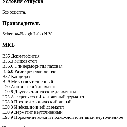
Условия отпуска
Без рецепта.
Производитель
Schering-Plough Labo N.V.
МКБ
B35 Дерматофития
B35.3 Микоз стоп
B35.6 Эпидермофития паховая
B36.0 Разноцветный лишай
B37 Кандидоз
B49 Микоз неуточненный
L20 Атопический дерматит
L20.8 Другие атопические дерматиты
L23 Аллергический контактный дерматит
L28.0 Простой хронический лишай
L30.3 Инфекционный дерматит
L30.9 Дерматит неуточненный
L98.9 Поражение кожи и подкожной клетчатки неуточненное