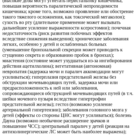
(высокие дозы могут угнетать перистальтику кишечника,
повышая вероятность паралитической непроходимости
кишечника; кроме того, возможно проявление или обострение
такого тяжелого осложнения, как токсический мегаколон);
сухость во рту (длительное применение может вызывать
дальнейшее усиление выраженности ксеростомии); почечная
недостаточность (риск развития побочных эффектов
вследствие снижения выведения); хронические заболевания
легких, особенно у детей и ослабленных больных
(уменьшение бронхиальной секреции может приводить к
сгущению секрета и образованию пробок в бронхах);
миастения (состояние может ухудшаться из-за ингибирования
действия ацетилхолина); вегетативная (автономная)
невропатия (задержка мочи и паралич аккомодации могут
усиливаться); гиперплазия предстательной железы без
обструкции мочевыводящих путей, задержка мочи или
предрасположенность к ней или заболевания,
сопровождающиеся обструкцией мочевыводящих путей (в т.ч.
шейки мочевого пузыря вследствие гипертрофии
предстательной железы); гестоз (возможно усиление
артериальной гипертензии); заболевания головного мозга у
детей (эффекты со стороны ЦНС могут усиливаться); болезнь
Дауна (возможно необычное расширение зрачков и
повышение ЧСС); центральный паралич у детей (реакция на
антихолинергические ЛС может быть наиболее выражена);