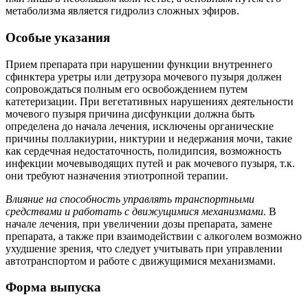
метаболизма является гидролиз сложных эфиров.
Особые указания
Прием препарата при нарушении функции внутреннего
сфинктера уретры или детрузора мочевого пузыря должен
сопровождаться полным его освобождением путем
катетеризации. При вегетативных нарушениях деятельности
мочевого пузыря причина дисфункции должна быть
определена до начала лечения, исключены органические
причины поллакиурии, никтурии и недержания мочи, такие
как сердечная недостаточность, полидипсия, возможность
инфекции мочевыводящих путей и рак мочевого пузыря, т.к.
они требуют назначения этиотропной терапии.
Влияние на способность управлять транспортными
средствами и работать с движущимися механизмами.
В
начале лечения, при увеличении дозы препарата, замене
препарата, а также при взаимодействии с алкоголем возможно
ухудшение зрения, что следует учитывать при управлении
автотранспортом и работе с движущимися механизмами.
Форма выпуска