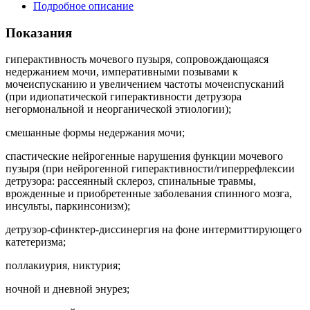
Подробное описание
Показания
гиперактивность мочевого пузыря, сопровождающаяся
недержанием мочи, императивными позывами к
мочеиспусканию и увеличением частоты мочеиспусканий
(при идиопатической гиперактивности детрузора
негормональной и неорганической этиологии);
смешанные формы недержания мочи;
спастические нейрогенные нарушения функции мочевого
пузыря (при нейрогенной гиперактивности/гиперрефлексии
детрузора: рассеянный склероз, спинальные травмы,
врожденные и приобретенные заболевания спинного мозга,
инсульты, паркинсонизм);
детрузор-сфинктер-диссинергия на фоне интермиттирующего
катетеризма;
поллакиурия, никтурия;
ночной и дневной энурез;