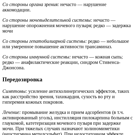
Со стороны органа зрения:
нечасто — нарушение
аккомодации.
Со стороны мочевыделительной системы:
нечасто —
нарушение опорожнения мочевого пузыря; редко — задержка
мочи
Со стороны гепатобилиарной системы:
редко — небольшое
или умеренное повышение активности трансаминаз.
Со стороны иммунной системы:
нечасто — кожная сыпь;
редко — анафилактические реакции, синдром Стивенса-
Джонсона.
Передозировка
Симптомы:
усиление антихолинергических эффектов, таких
как расстройство зрения, тахикардия, сухость во рту и
гиперемия кожных покровов.
Лечение:
промывание желудка и прием адсорбентов (в т.ч.
активированный уголь), инстилляция пилокарпина больным с
глаукомой, катетеризация мочевого пузыря при задержке
мочи. При тяжелых случаях назначают холиномиметики
(неостигмина метилсульфат). При недостаточном эффекте,