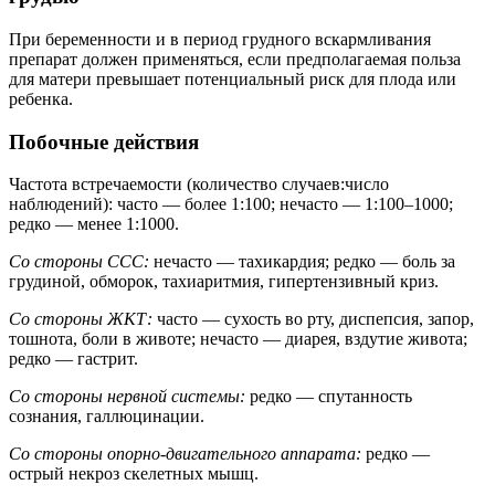
При беременности и в период грудного вскармливания
препарат должен применяться, если предполагаемая польза
для матери превышает потенциальный риск для плода или
ребенка.
Побочные действия
Частота встречаемости (количество случаев:число
наблюдений): часто — более 1:100; нечасто — 1:100–1000;
редко — менее 1:1000.
Со стороны ССС:
нечасто — тахикардия; редко — боль за
грудиной, обморок, тахиаритмия, гипертензивный криз.
Со стороны ЖКТ:
часто — сухость во рту, диспепсия, запор,
тошнота, боли в животе; нечасто — диарея, вздутие живота;
редко — гастрит.
Со стороны нервной системы:
редко — спутанность
сознания, галлюцинации.
Со стороны опорно-двигательного аппарата:
редко —
острый некроз скелетных мышц.