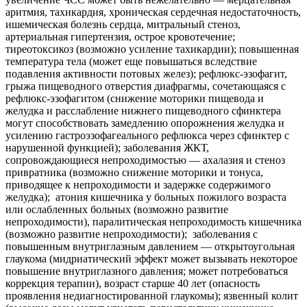
аритмия, тахикардия, хроническая сердечная недостаточность,
ишемическая болезнь сердца, митральный стеноз,
артериальная гипертензия, острое кровотечение;
тиреотоксикоз (возможно усиление тахикардии); повышенная
температура тела (может еще повышаться вследствие
подавления активности потовых желез); рефлюкс-эзофагит,
грыжа пищеводного отверстия диафрагмы, сочетающаяся с
рефлюкс-эзофагитом (снижение моторики пищевода и
желудка и расслабление нижнего пищеводного сфинктера
могут способствовать замедлению опорожнения желудка и
усилению гастроэзофагеального рефлюкса через сфинктер с
нарушенной функцией); заболевания ЖКТ,
сопровождающиеся непроходимостью — ахалазия и стеноз
привратника (возможно снижение моторики и тонуса,
приводящее к непроходимости и задержке содержимого
желудка); атония кишечника у больных пожилого возраста
или ослабленных больных (возможно развитие
непроходимости), паралитическая непроходимость кишечника
(возможно развитие непроходимости); заболевания с
повышенным внутриглазным давлением — открытоугольная
глаукома (мидриатический эффект может вызывать некоторое
повышение внутриглазного давления; может потребоваться
коррекция терапии), возраст старше 40 лет (опасность
проявления недиагностированной глаукомы); язвенный колит