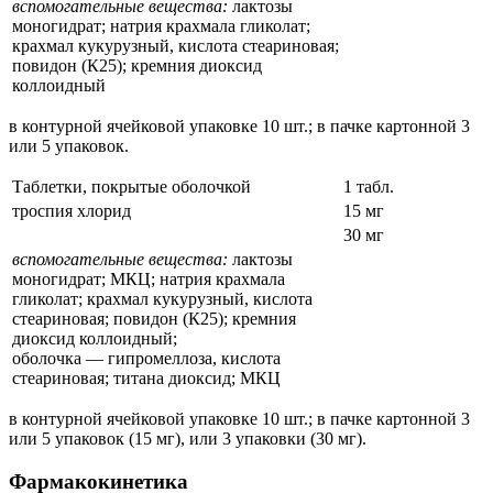
вспомогательные вещества:
лактозы
моногидрат; натрия крахмала гликолат;
крахмал кукурузный, кислота стеариновая;
повидон (К25); кремния диоксид
коллоидный
в контурной ячейковой упаковке 10 шт.; в пачке картонной 3
или 5 упаковок.
Таблетки, покрытые оболочкой
1 табл.
троспия хлорид
15 мг
30 мг
вспомогательные вещества:
лактозы
моногидрат; МКЦ; натрия крахмала
гликолат; крахмал кукурузный, кислота
стеариновая; повидон (К25); кремния
диоксид коллоидный;
оболочка — гипромеллоза, кислота
стеариновая; титана диоксид; МКЦ
в контурной ячейковой упаковке 10 шт.; в пачке картонной 3
или 5 упаковок (15 мг), или 3 упаковки (30 мг).
Фармакокинетика