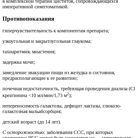
в комплексной терапии циститов, сопровождающихся
императивной симптоматикой.
Противопоказания
гиперчувствительность к компонентам препарата;
узкоугольная и закрытоугольная глаукома;
тахиаритмия, миастения;
задержка мочи;
замедление эвакуации пищи из желудка и состояния,
предрасполагающие к ее развитию;
почечная недостаточность, требующая проведения диализа (Cl
2
креатинина <10 мл/мин/1,73 м
);
непереносимость галактозы, дефицит лактазы, глюкозо-
галактозная мальабсорбция;
детский возраст (до 14 лет).
С осторожностью:
заболевания ССС, при которых
увеличение ЧСС может быть нежелательно — мерцательная