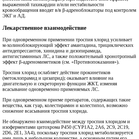
выраженной тахикардии и/или нестабильности
кровообращения вводят в/в β-адреноблокаторы под контролем
ЭКГ и АД.
Лекарственное взаимодействие
При одновременном применении троспия хлорид усиливает
м-холиноблокирующий эффект амантадина, трициклических
антидепрессантов, хинидина и дизопирамида,
антигистаминных ЛС, а также положительный хронотропный
эффект β-адреномиметиков (см. «Противопоказания»).
Троспия хлорид ослабляет действие прокинетиков
(метоклопрамид и цизаприд); оказывает влияние на
двигательную и секреторную функции ЖКТ, изменяя
всасывание одновременно применяемых ЛС.
При одновременном приеме препаратов, содержащих такие
вещества, как гуар, колестирамин и колестипол, возможно
снижение всасывания троспия хлорида.
Не обнаружено взаимодействие между троспия хлоридом и
изоферментами цитохрома Р450 (CYP1A2, 2А6, 2С9, 2С19,
2D6, 2Е1, 3А4), поскольку троспия хлорид метаболизируется
ими лишь в небольшом количестве, а основным путем его