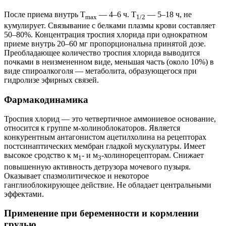
После приема внутрь T
— 4–6 ч. T
— 5–18 ч, не
max
1/2
кумулирует. Связывание с белками плазмы крови составляет
50–80%. Концентрация троспия хлорида при однократном
приеме внутрь 20–60 мг пропорциональна принятой дозе.
Преобладающее количество троспия хлорида выводится
почками в неизмененном виде, меньшая часть (около 10%) в
виде спироалкоголя — метаболита, образующегося при
гидролизе эфирных связей.
Фармакодинамика
Троспия хлорид — это четвертичное аммониевое основание,
относится к группе м-холиноблокаторов. Является
конкурентным антагонистом ацетилхолина на рецепторах
постсинаптических мембран гладкой мускулатуры. Имеет
высокое сродство к м
- и м
-холинорецепторам. Снижает
1
3
повышенную активность детрузора мочевого пузыря.
Оказывает спазмолитическое и некоторое
ганглиоблокирующее действие. Не обладает центральными
эффектами.
Применение при беременности и кормлении
грудью