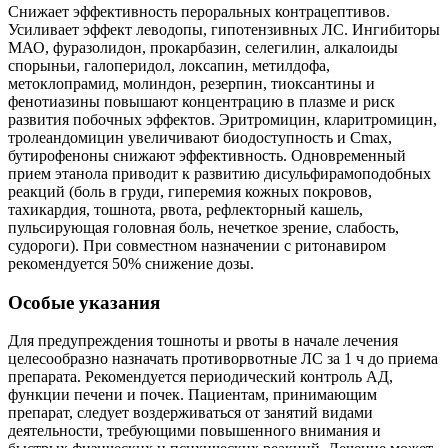
Снижает эффективность пероральных контрацептивов.
Усиливает эффект леводопы, гипотензивных ЛС. Ингибиторы
МАО, фуразолидон, прокарбазин, селегилин, алкалоиды
спорыньи, галоперидол, локсапин, метилдофа,
метоклопрамид, молиндон, резерпин, тиоксантины и
фенотиазины повышают концентрацию в плазме и риск
развития побочных эффектов. Эритромицин, кларитромицин,
тролеандомицин увеличивают биодоступность и Cmax,
бутирофеноны снижают эффективность. Одновременный
прием этанола приводит к развитию дисульфирамоподобных
реакций (боль в груди, гиперемия кожных покровов,
тахикардия, тошнота, рвота, рефлекторный кашель,
пульсирующая головная боль, нечеткое зрение, слабость,
судороги). При совместном назначении с ритонавиром
рекомендуется 50% снижение дозы.
Особые указания
Для предупреждения тошноты и рвоты в начале лечения
целесообразно назначать противорвотные ЛС за 1 ч до приема
препарата. Рекомендуется периодический контроль АД,
функции печени и почек. Пациентам, принимающим
препарат, следует воздерживаться от занятий видами
деятельности, требующими повышенного внимания и