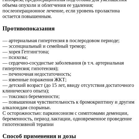
объема опухоли и облегчения ее удаления;
послеоперационное лечение, если уровень пролактина
остается повышенным.
Противопоказания
— артериальная гипертензия в послеродовом периоде;
— эссенциальный и семейный тремор;
— хорея Гетгингтона;
— психозы;
— сердечно-сосудистые заболевания (в т.ч. артериальная
гипертензия; гипотензия);
— печеночная недостаточность;
— язвенные поражения ЖКТ;
— детский возраст (до 15 лет, ввиду отсутствия достаточного
клинического опыта);
— токсикоз беременности;
— повышенная чувствительность к бромокриптину и другим
алкалоидам спорыньи.
С осторожностью: паркинсонизм с симптомами деменции,
беременность, период лактации, одновременное проведение
гипотензивной терапии
Способ применения и дозы