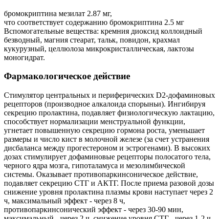
бромокриптина мезилат 2.87 мг,
что соответствует содержанию бромокриптина 2.5 мг
Вспомогательные вещества: кремния диоксид коллоидный
безводный, магния стеарат, тальк, повидон, крахмал
кукурузный, целлюлоза микрокристаллическая, лактозы
моногидрат.
Фармакологическое действие
Стимулятор центральных и периферических D2-дофаминовых
рецепторов (производное алкалоида спорыньи). Ингибируя
секрецию пролактина, подавляет физиологическую лактацию,
способствует нормализации менструальной функции,
угнетает повышенную секрецию гормона роста, уменьшает
размеры и число кист в молочной железе (за счет устранения
дисбаланса между прогестероном и эстрогенами). В высоких
дозах стимулирует дофаминовые рецепторы полосатого тела,
черного ядра мозга, гипоталамуса и мезолимбической
системы. Оказывает противопаркинсоническое действие,
подавляет секрецию СТГ и АКТГ. После приема разовой дозы
снижение уровня пролактина плазмы крови наступает через 2
ч, максимальный эффект - через 8 ч,
противопаркинсонический эффект - через 30-90 мин,
максимальный - через 2 ч, снижение уровня СТГ - через 1-2 ч,