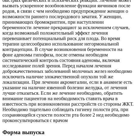
быстрых физических и психических реакций. Лечение может
вызвать ускоренное возобновление функции яичников после
родов, в связи с чем необходимо предупреждение женщин о
возможности раннего послеродового зачатия. У женщин,
принимающих бромокриптин, при наступлении
беременности лечение прекращают за исключением случаев,
когда возможный положительный эффект лечения
перевешивает потенциальный риск для плода. Во время
терапии целесообразно использование негормональной
контрацепции. В случае возникновения беременности на
фоне аденомы гипофиза, после отмены необходим
систематический контроль состояния аденомы, включая
исследование полей зрения. Перед началом лечения
доброкачественных заболеваний молочных желез необходимо
исключить наличие злокачественной опухоли той же
локализации. При лечении акромегалии, если в анамнезе есть
указание на наличие язвенной болезни желудка, от лечения
лучше отказаться. Если же лечение необходимо, обратить
внимание пациентов на необходимость ставить врача в
известность при возникновении расстройств со стороны ЖКТ.
Необходимо тщательно соблюдать гигиену полости рта, при
сохраняющейся сухости полости рта более 2 нед необходимо
проконсультироваться с врачом
Форма выпуска