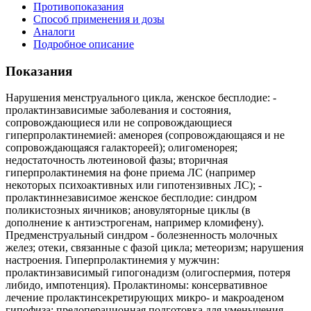
Противопоказания
Способ применения и дозы
Аналоги
Подробное описание
Показания
Нарушения менструального цикла, женское бесплодие: -
пролактинзависимые заболевания и состояния,
сопровождающиеся или не сопровождающиеся
гиперпролактинемией: аменорея (сопровождающаяся и не
сопровождающаяся галактореей); олигоменорея;
недостаточность лютеиновой фазы; вторичная
гиперпролактинемия на фоне приема ЛС (например
некоторых психоактивных или гипотензивных ЛС); -
пролактиннезависимое женское бесплодие: синдром
поликистозных яичников; ановуляторные циклы (в
дополнение к антиэстрогенам, например кломифену).
Предменструальный синдром - болезненность молочных
желез; отеки, связанные с фазой цикла; метеоризм; нарушения
настроения. Гиперпролактинемия у мужчин:
пролактинзависимый гипогонадизм (олигоспермия, потеря
либидо, импотенция). Пролактиномы: консервативное
лечение пролактинсекретирующих микро- и макроаденом
гипофиза; предоперационная подготовка для уменьшения