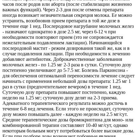
часов после родов или аборта (после стабилизации жизненно
важных функций). Через 2-3 дня после отмены препарата
иногда возникает незначительная секреция молока. Ее можно
устранить, возобновив прием препарата в той же дозе в
течение еще 1 нед. Послеродовое нагрубание молочных желез
- назначают однократно в дозе 2.5 мг, через 6-12 ч при
необходимости повторяют прием (это не сопровождается
нежелательным подавлением лактации). Начинающийся
послеродовой мастит - режим дозирования такой же, как и в
случае подавления лактации. При необходимости к лечению
добавляют антибиотик. Доброкачественные заболевания
молочных желез - по 1.25 мг 2-3 раза в сутки. Суточную дозу
постепенно увеличивают до 5-7.5 мг. Болезнь Паркинсона -
для обеспечения оптимальной переносимости лечение следует
начинать с применения небольшой дозы препарата: 1.25 мг 1
раз в сутки (предпочтительнее вечером) в течение 1 нед.
Суточную дозу препарата повышают постепенно, каждую
неделю на 1.25 мг; суточную дозу делят на 2-3 приема.
Адекватного терапевтического результата можно достичь в
течение 6-8 нед лечения. Если этого не происходит, суточную
дозу можно повышать далее - каждую неделю на 2.5 мг/сут.
Средние терапевтические дозы бромокриптина для моно- или
комбинированной терапии составляют 10-40 мг/сут, однако
некоторым больным могут потребоваться более высокие дозы.
Если при подборе дозы возникают побочные явления,