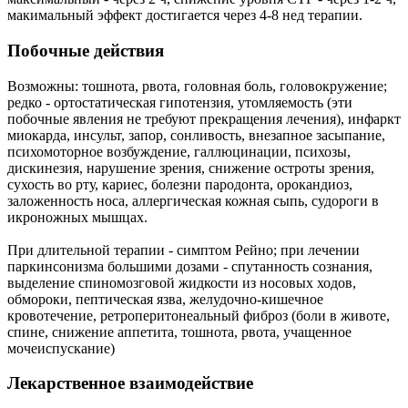
макимальный эффект достигается через 4-8 нед терапии.
Побочные действия
Возможны: тошнота, рвота, головная боль, головокружение;
редко - ортостатическая гипотензия, утомляемость (эти
побочные явления не требуют прекращения лечения), инфаркт
миокарда, инсульт, запор, сонливость, внезапное засыпание,
психомоторное возбуждение, галлюцинации, психозы,
дискинезия, нарушение зрения, снижение остроты зрения,
сухость во рту, кариес, болезни пародонта, орокандиоз,
заложенность носа, аллергическая кожная сыпь, судороги в
икроножных мышцах.
При длительной терапии - симптом Рейно; при лечении
паркинсонизма большими дозами - спутанность сознания,
выделение спиномозговой жидкости из носовых ходов,
обмороки, пептическая язва, желудочно-кишечное
кровотечение, ретроперитонеальный фиброз (боли в животе,
спине, снижение аппетита, тошнота, рвота, учащенное
мочеиспускание)
Лекарственное взаимодействие