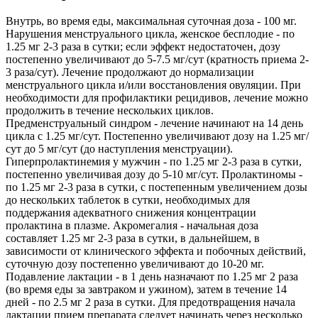
Внутрь, во время еды, максимальная суточная доза - 100 мг.
Нарушения менструального цикла, женское бесплодие - по
1.25 мг 2-3 раза в сутки; если эффект недостаточен, дозу
постепенно увеличивают до 5-7.5 мг/сут (кратность приема 2-
3 раза/сут). Лечение продолжают до нормализации
менструального цикла и/или восстановления овуляции. При
необходимости для профилактики рецидивов, лечение можно
продолжить в течение нескольких циклов.
Предменструальный синдром - лечение начинают на 14 день
цикла с 1.25 мг/сут. Постепенно увеличивают дозу на 1.25 мг/
сут до 5 мг/сут (до наступления менструации).
Гиперпролактинемия у мужчин - по 1.25 мг 2-3 раза в сутки,
постепенно увеличивая дозу до 5-10 мг/сут. Пролактиномы -
по 1.25 мг 2-3 раза в сутки, с постепенным увеличением дозы
до нескольких таблеток в сутки, необходимых для
поддержания адекватного снижения концентрации
пролактина в плазме. Акромегалия - начальная доза
составляет 1.25 мг 2-3 раза в сутки, в дальнейшем, в
зависимости от клинического эффекта и побочных действий,
суточную дозу постепенно увеличивают до 10-20 мг.
Подавление лактации - в 1 день назначают по 1.25 мг 2 раза
(во время еды за завтраком и ужином), затем в течение 14
дней - по 2.5 мг 2 раза в сутки. Для предотвращения начала
лактации прием препарата следует начинать через несколько