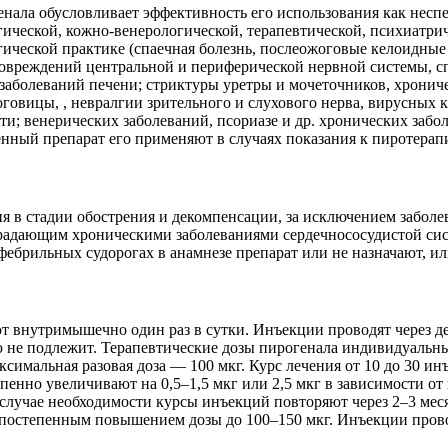
нала обусловливает эффективность его использования как несп
ической, кожно-венерологической, терапевтической, психиатрич
ической практике (спаечная болезнь, послеожоговые келоидные 
 повреждений центральной и периферической нервной системы, 
заболеваний печени; стриктуры уретры и мочеточников, хрониче
говицы, , невралгии зрительного и слухового нерва, вирусных 
и; венерических заболеваний, псориазе и др. хронических забо
нный препарат его применяют в случаях показания к пиротерапи
 в стадии обострения и декомпенсации, за исключением забо
адающим хроническими заболеваниями сердечнососудистой систе
ебрильных судорогах в анамнезе препарат или не назначают, и
 внутримышечно один раз в сутки. Инъекции проводят через де
 не подлежит. Терапевтические дозы пирогенала индивидуальны.
симальная разовая доза — 100 мкг. Курс лечения от 10 до 30 инъ
пенно увеличивают на 0,5–1,5 мкг или 2,5 мкг в зависимости от 
В случае необходимости курсы инъекций повторяют через 2–3 ме
с постепенным повышением дозы до 100–150 мкг. Инъекции прово