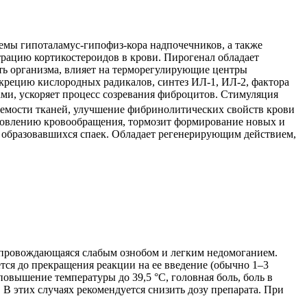
мы гипоталамус-гипофиз-кора надпочечников, а также
рацию кортикостероидов в крови. Пирогенал обладает
 организма, влияет на терморегулирующие центры
екрецию кислородных радикалов, синтез ИЛ-1, ИЛ-2, фактора
ами, ускоряет процесс созревания фиброцитов. Стимуляция
аемости тканей, улучшение фибринолитических свойств крови
ановлению кровообращения, тормозит формирование новых и
 образовавшихся спаек. Обладает регенерирующим действием,
сопровождающаяся слабым ознобом и легким недомоганием.
ется до прекращения реакции на ее введение (обычно 1–3
овышение температуры до 39,5 °С, головная боль, боль в
 В этих случаях рекомендуется снизить дозу препарата. При