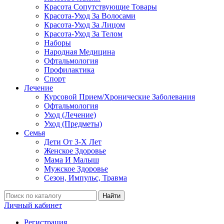
Красота Сопутствующие Товары
Красота-Уход За Волосами
Красота-Уход За Лицом
Красота-Уход За Телом
Наборы
Народная Медицина
Офтальмология
Профилактика
Спорт
Лечение
Курсовой Прием/Хронические Заболевания
Офтальмология
Уход (Лечение)
Уход (Предметы)
Семья
Дети От 3-Х Лет
Женское Здоровье
Мама И Малыш
Мужское Здоровье
Сезон, Импульс, Травма
Найти
Личный кабинет
Регистрация