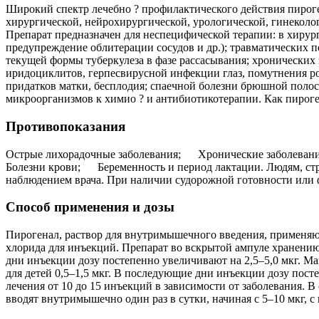
Широкий спектр лечебно ? профилактического действия пироге
хирургической, нейрохирургической, урологической, гинеколог
Препарат предназначен для неспецифической терапии: в хирург
предупреждение облитерации сосудов и др.); травматических
текущей формы туберкулеза в фазе рассасывания; хронических 
иридоциклитов, герпесвирусной инфекции глаз, помутнения ро
придатков матки, бесплодия; спаечной болезни брюшной полост
микроорганизмов к химио ? и антибиотикотерапии. Как пироге
Противопоказания
Острые лихорадочные заболевания; Хронические заболевания
Болезни крови; Беременность и период лактации. Людям, стр
наблюдением врача. При наличии судорожной готовности или ф
Способ применения и дозы
Пирогенал, раствор для внутримышечного введения, применяют
хлорида для инъекций. Препарат во вскрытой ампуле хранению
дни инъекции дозу постепенно увеличивают на 2,5–5,0 мкг. Мак
для детей 0,5–1,5 мкг. В последующие дни инъекции дозу посте
лечения от 10 до 15 инъекций в зависимости от заболевания. 
вводят внутримышечно один раз в сутки, начиная с 5–10 мкг, 