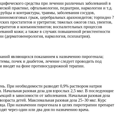
ецифического средства при лечении различных заболеваний в
еской практике, офтальмологии, педиатрии, наркологии и т.д.
рубцы и контрактуры, травмы, заболевания сосудов,
спинномозговых грыж, церебральных арахноидитов; торпидно ?
ских простатитов и уретритов; тяжелых ожогов глаз, увеитов,
кератитов и конъюнктивитов; воспалительных процессов
леваний кожи; а также в случаях повышенной резистентности
и (дерматовенерология, наркология, психиатрия).
леваний являющихся показанием к назначению пирогенала;
мы, почек и диабетом, лечение следует проводить под
ли вводят на фоне противосудорожной терапии.
нь. При необходимости разводят 0,9% раствором натрия
 Начальная разовая доза для взрослых 2,5 мкг. В последующие
екций в зависимости от заболевания. Начальная разовая доза
возраста детей. Максимальная разовая доза 25–30 мкг. Курс
сяца. При назначении пирогенала в целях пиротерапии препарат
дят через один или два дня по назначению врача.