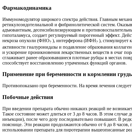
Фармакодинамика
Иммуномодулятор широкого спектра действия. Главным механи
ретикулоэндотелиальной и фибринолитической систем. Оказыв
адъювантным, десенсибилизирующим и противовоспалительным
гипоталамуса, создает регулируемый пирогенный эффект. Дейс
некроза опухоли (ФНО
), интерферона (ИФН
), стимулирует 
?
?
активности гиалуронидазы и подавление образования коллаге
и ускорение проникновения лекарственных веществ в очаг по
сглаживает ранее образовавшиеся плотные рубцы в местах пов
способствует восстановлению утраченных функций органов.
Применение при беременности и кормлении груд
Противопоказано при беременности. На время лечения следует
Побочные действия
При введении препарата обычно никаких реакций не возникает
Такое состояние может длиться от 3 до 8 часов. В этом случа
инъекции), после чего дозу последовательно повышают. В редк
пояснице. Эти реакции продолжаются обычно от 6 до 8 часов, п
использовании препарата для пиротерапии вышеописанные ре