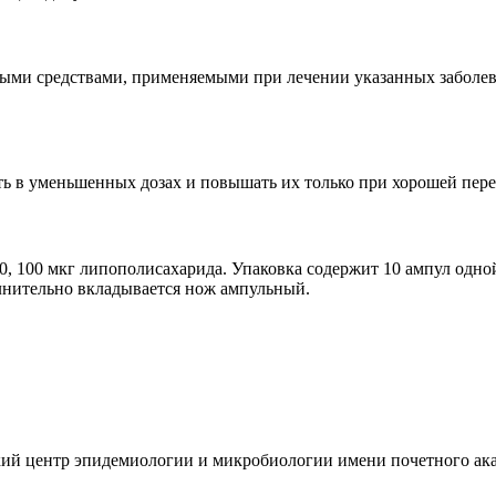
нными средствами, применяемыми при лечении указанных заболе
чать в уменьшенных дозах и повышать их только при хорошей пер
 50, 100 мкг липополисахарида. Упаковка содержит 10 ампул од
олнительно вкладывается нож ампульный.
ий центр эпидемиологии и микробиологии имени почетного ак