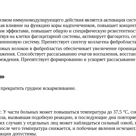
змом иммуномодулирующего действия является активация систе
ая влияние на функцию коры надпочечников, повышает концент
 эффектами, повышает общую и специфическую резистентность
твуя на клетки фагоцитарной системы, активирует фагоцитоз, с
кининовую систему. Препятствует синтезу коллагена фибробласт
новых волокон в фибробластах обеспечивает увеличение прониц
ражения. Способствует рассасыванию очагов воспаления, восст
реждения. Препятствует формированию и ускоряет рассасывание
ью
 прекратить грудное вскармливание.
. У части больных может повышаться температура до 37,5 °С, 
е доза, вызвавшая подобную реакцию, в последующие дни повторя
их случаях у отдельных лиц может наблюдаться сильный озноб, п
осле чего температура снижается, и побочные явления исчезают.
акции допустимы.