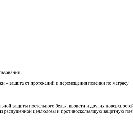
льзовании;
и – защита от протеканий и перемещения пелёнки по матрасу
ьной защиты постельного белья, кровати и других поверхносте
з распушенной целлюлозы и противоскользящую защитную пленк