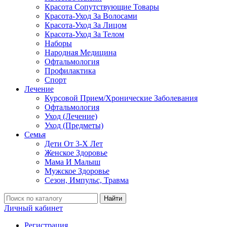
Красота Сопутствующие Товары
Красота-Уход За Волосами
Красота-Уход За Лицом
Красота-Уход За Телом
Наборы
Народная Медицина
Офтальмология
Профилактика
Спорт
Лечение
Курсовой Прием/Хронические Заболевания
Офтальмология
Уход (Лечение)
Уход (Предметы)
Семья
Дети От 3-Х Лет
Женское Здоровье
Мама И Малыш
Мужское Здоровье
Сезон, Импульс, Травма
Найти
Личный кабинет
Регистрация