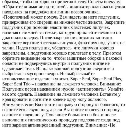
образом, чтобы он хорошо прилегал к телу. Советы опекуну:
•Обратите внимание на то, чтобы индикатор влагонасыщения
находился на продолжении линии позвоночника.
•Подопечный может помочь Вам надеть на него подгузник,
придерживая его спереди на нижней части живота. Закрепите
подгузник при помощи эластичных застежек-липучек,
начиная с нижней застежки, которую приклейте немного по
диагонали к верху. После закрепления нижних застежек
закрепите верхние застежки-липучки, фиксируя подгузник на
талии. Надев подгузник, убедитесь, что липучки хорошо
закреплены, а подгузник хорошо прилегает к телу. При этом
обратите внимание на то, чтобы защитные оборки в паховой
области не подвернулись внутрь и подгузник нигде не
сдавливает тело. Использованный подгузник сверните и
выбросьте в мусорное ведро. Не выбрасывайте
использованное изделие в унитаз. Super Seni, Super Seni Plus,
Super Seni Trio – надевание на лежачего человека Внимание:
Подгузник перед надеванием нужно «активировать» Узнайте,
как это сделать. Надевание на лежачего человека Встаньте у
края кровати и согните в колене одну ногу больного.
Внимание: если Вы стоите по правую сторону от больного, то
согните его левую ногу, а если Вы стоите по левую сторону –
согните правую ногу. Поверните больного на бок и после
выполнения гигиенических процедур подложите сзади под
него заранее активированный подгузник. Внимание: •Не