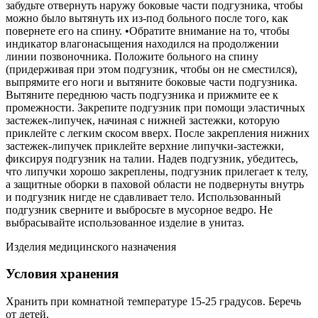
забудьте отвернуть наружу боковые части подгузника, чтобы
можно было вытянуть их из-под больного после того, как
повернете его на спину. •Обратите внимание на то, чтобы
индикатор влагонасыщения находился на продолжении
линии позвоночника. Положите больного на спину
(придерживая при этом подгузник, чтобы он не сместился),
выпрямите его ноги и вытяните боковые части подгузника.
Вытяните переднюю часть подгузника и прижмите ее к
промежности. Закрепите подгузник при помощи эластичных
застежек-липучек, начиная с нижней застежки, которую
приклейте с легким скосом вверх. После закрепления нижних
застежек-липучек приклейте верхние липучки-застежки,
фиксируя подгузник на талии. Надев подгузник, убедитесь,
что липучки хорошо закреплены, подгузник прилегает к телу,
а защитные оборки в паховой области не подвернуты внутрь
и подгузник нигде не сдавливает тело. Использованный
подгузник сверните и выбросьте в мусорное ведро. Не
выбрасывайте использованное изделие в унитаз.
Изделия медицинского назначения
Условия хранения
Хранить при комнатной температуре 15-25 градусов. Беречь
от детей.