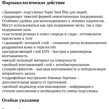
Фармакологическое действие
«Дышащие» подгузники Super Seni Plus для людей,
страдающих тяжелой формой инконтиненции (недержания).
Особенно удобны для малоподвижных и лежачих пациентов.
Могут использоваться как при недержании мочи, так и при
недержании кала.
•эластичная резинка в поясе спереди и сзади - оптимальное
прилегание к телу
•«дышащий» внешний слой – снижение риска возникновения
раздражения кожи и опрелостей
•распределяющий слой EDS - быстрая и равномерная
впитываемость
•мягкий нетканый материал на поверхности
•двойной впитывающий слой с антибактериальным
суперабсорбентом – высокая впитываемость и нейтрализация
неприятного запаха
•гидрофобные внутренние боковые бортики –
дополнительная защита от протекания
•двойной индикатор влагонасыщения – информация о
степени наполнения и необходимости смены подгузника.
Особые указания