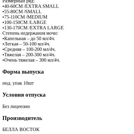
Размерный ряд:
•40-60СМ /EXTRA SMALL
•55-80СМ /SMALL
•75-110СМ /MEDIUM
•100-150СМ /LARGE
•130-170СМ /EXTRA LARGE
Степень недержания мочи:
•Капельная – до 50 мл/4ч.
•Легкая – 50-100 мл/4ч.
•Средняя – 100-200 мл/4ч.
•Тяжелая – 200-300 мл/4ч.
•Очень тяжелая – 300 мл/4ч.
Форма выпуска
инд. упак 10шт
Условия отпуска
Без лицензии
Производитель
БЕЛЛА ВОСТОК