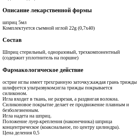
Описание лекарственной формы
шприц 5мл
Комплектуется съемной иглой 22g (0,7x40)
Состав
Шприц стерильный, одноразовый, трехкомпонентный
(содержит уплотнитель на поршне)
Фармакологическое действие
острие иглы имеет трехгранную заточку;каждая грань трижды
шлифуется ультразвуком;игла трижды покрывается
силиконом.
Игла входит в ткань, не разрезая, а раздвигая волокна.
Силиконовое покрытие делает ее продвижение плавным и
безболезненным.
Игла надета на шприц.
Положение луер-крепления (наконечника) шприца
концентрическое (коаксиальное, по центру цилиндра).
Цена деления 0,5