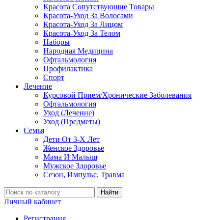
Красота Сопутствующие Товары
Красота-Уход За Волосами
Красота-Уход За Лицом
Красота-Уход За Телом
Наборы
Народная Медицина
Офтальмология
Профилактика
Спорт
Лечение
Курсовой Прием/Хронические Заболевания
Офтальмология
Уход (Лечение)
Уход (Предметы)
Семья
Дети От 3-Х Лет
Женское Здоровье
Мама И Малыш
Мужское Здоровье
Сезон, Импульс, Травма
Найти
Личный кабинет
Регистрация