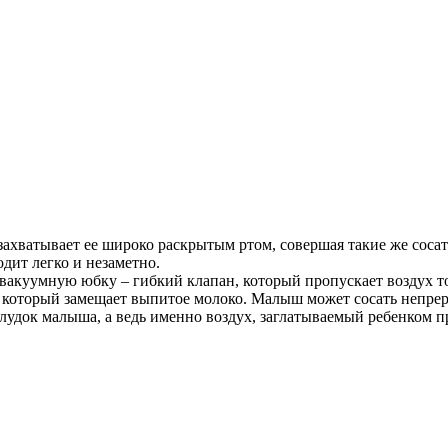
захватывает ее широко раскрытым ртом, совершая такие же соса
одит легко и незаметно.
акуумную юбку – гибкий клапан, который пропускает воздух тол
х, который замещает выпитое молоко. Малыш может сосать непре
желудок малыша, а ведь именно воздух, заглатываемый ребенком 