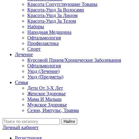
Красота Сопутствующие Товары
Красота-Уход За Волосами
Красота-Уход За Лицом
Красота-Уход За Телом
Наборы
Народная Медицина
Офтальмология
Профилактика
Спорт
Лечение
Курсовой Прием/Хронические Заболевания
Офтальмология
Уход (Лечение)
Уход (Предметы)
Семья
Дети От 3-Х Лет
Женское Здоровье
Мама И Малыш
Мужское Здоровье
Сезон, Импульс, Травма
Найти
Личный кабинет
Регистрация