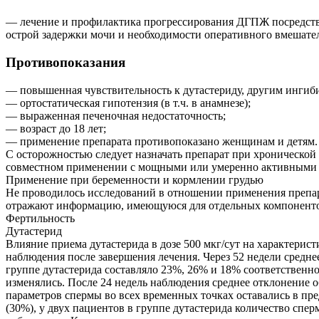
— лечение и профилактика прогрессирования ДГПЖ посредство
острой задержки мочи и необходимости оперативного вмешател
Противопоказания
— повышенная чувствительность к дутастериду, другим ингиби
— ортостатическая гипотензия (в т.ч. в анамнезе);
— выраженная печеночная недостаточность;
— возраст до 18 лет;
— применение препарата противопоказано женщинам и детям.
С осторожностью следует назначать препарат при хронической
совместном применении с мощными или умеренно активными и
Применение при беременности и кормлении грудью
Не проводилось исследований в отношении применения препар
отражают информацию, имеющуюся для отдельных компоненто
Фертильность
Дутастерид
Влияние приема дутастерида в дозе 500 мкг/сут на характерист
наблюдения после завершения лечения. Через 52 недели средн
группе дутастерида составляло 23%, 26% и 18% соответственн
изменялись. После 24 недель наблюдения среднее отклонение о
параметров спермы во всех временных точках оставались в пр
(30%), у двух пациентов в группе дутастерида количество спе