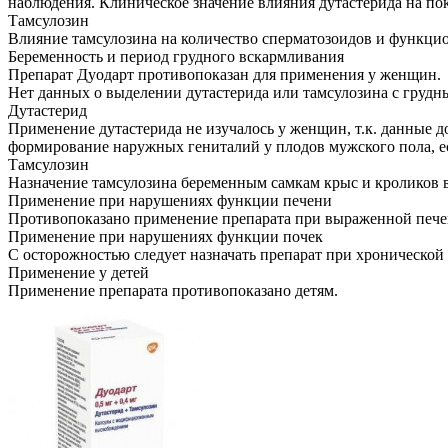
наблюдения. Клиническое значение влияния дутастерида на по
Тамсулозин
Влияние тамсулозина на количество сперматозоидов и функци
Беременность и период грудного вскармливания
Препарат Дуодарт противопоказан для применения у женщин.
Нет данных о выделении дутастерида или тамсулозина с грудн
Дутастерид
Применение дутастерида не изучалось у женщин, т.к. данные 
формирование наружных гениталий у плодов мужского пола, е
Тамсулозин
Назначение тамсулозина беременным самкам крыс и кроликов в
Применение при нарушениях функции печени
Противопоказано применение препарата при выраженной пече
Применение при нарушениях функции почек
С осторожностью следует назначать препарат при хронической
Применение у детей
Применение препарата противопоказано детям.