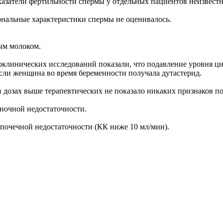
казатели фертильности спермы у отдельных пациентов неизвестн
ональные характеристики спермы не оценивалось.
ым молоком.
доклинических исследований показали, что подавление уровня 
сли женщина во время беременности получала дутастерид.
 дозах выше терапевтических не показало никаких признаков п
ночной недостаточности.
 почечной недостаточности (КК ниже 10 мл/мин).