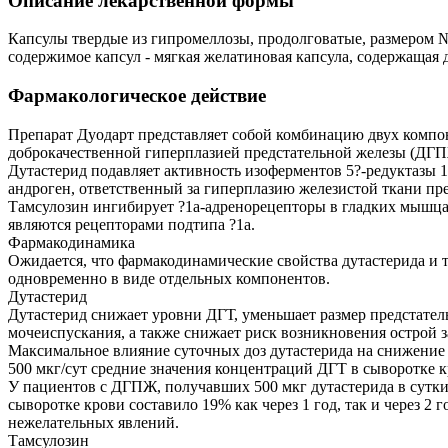
Описание лекарственной формы
Капсулы твердые из гипромеллозы, продолговатые, размером №
содержимое капсул - мягкая желатиновая капсула, содержащая 
Фармакологическое действие
Препарат Дуодарт представляет собой комбинацию двух комп
доброкачественной гиперплазией предстательной железы (ДГПЖ)
Дутастерид подавляет активность изоферментов 5?-редуктазы 1
андроген, ответственный за гиперплазию железистой ткани пр
Тамсулозин ингибирует ?1a-адренорецепторы в гладких мышца
являются рецепторами подтипа ?1a.
Фармакодинамика
Ожидается, что фармакодинамические свойства дутастерида и т
одновременно в виде отдельных компонентов.
Дутастерид
Дутастерид снижает уровни ДГТ, уменьшает размер предстате
мочеиспускания, а также снижает риск возникновения острой 
Максимальное влияние суточных доз дутастерида на снижение к
500 мкг/сут средние значения концентраций ДГТ в сыворотке 
У пациентов с ДГПЖ, получавших 500 мкг дутастерида в сутки,
сыворотке крови составило 19% как через 1 год, так и через 2
нежелательных явлений.
Тамсулозин