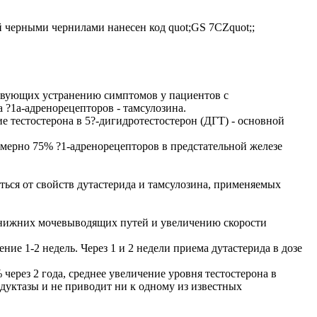
 черными чернилами нанесен код quot;GS 7CZquot;;
твующих устранению симптомов у пациентов с
 ?1a-адренорецепторов - тамсулозина.
е тестостерона в 5?-дигидротестостерон (ДГТ) - основной
мерно 75% ?1-адренорецепторов в предстательной железе
ться от свойств дутастерида и тамсулозина, применяемых
й нижних мочевыводящих путей и увеличению скорости
е 1-2 недель. Через 1 и 2 недели приема дутастерида в дозе
через 2 года, среднее увеличение уровня тестостерона в
едуктазы и не приводит ни к одному из известных