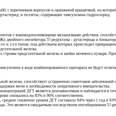
00; с коричневым корпусом и оранжевой крышечкой, на которой
дутастерид, и пеллеты, содержащие тамсулозина гидрохлорид.
онентов с взаимодополняющими механизмами действия, способс
: двойного ингибитора 5?-редуктазы - дутастерида и блокатора
-го и 2-го типов, под действием которых происходит превращени
едстательной железы.
х стромы предстательной железы и шейке мочевого пузыря. При
амсулозина в виде комбинированного препарата не будут отлича
льной железы, способствует устранению симптомов заболевани
задержки мочи и необходимости оперативного вмешательства.
онцентраций ДГТ является дозозависимым и наблюдается в течени
крови снижались на 85% и 90% соответственно.
 среднее снижение уровня ДГТ составило 94% через 1 год и 93% 
 года. Это является ожидаемым последствием ингибирования 5?-р