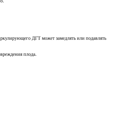
о.
циркулирующего ДГТ может замедлять или подавлять
овреждения плода.