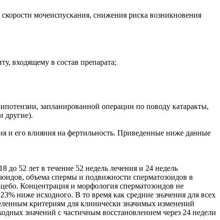
 скорости мочеиспускания, снижения риска возникновения
у, входящему в состав препарата;
гипотензии, запланированной операции по поводу катаракты,
 другие).
ия и его влияния на фертильность. Приведенные ниже данные
8 до 52 лет в течение 52 недель лечения и 24 недель
озоидов, объема спермы и подвижности сперматозоидов в
лацебо. Концентрация и морфология сперматозоидов не
23% ниже исходного. В то время как средние значения для всех
еделенным критериям для клинически значимых изменений
сходных значений с частичным восстановлением через 24 недели