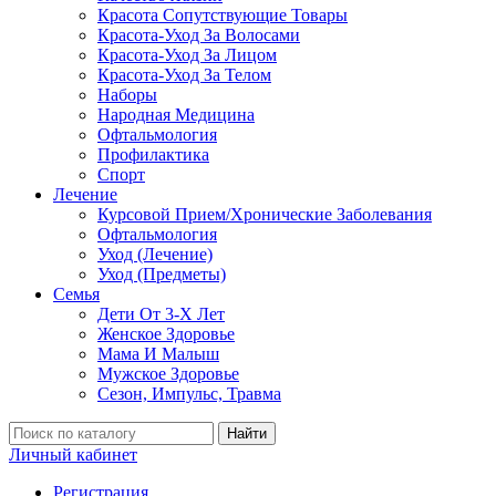
Красота Сопутствующие Товары
Красота-Уход За Волосами
Красота-Уход За Лицом
Красота-Уход За Телом
Наборы
Народная Медицина
Офтальмология
Профилактика
Спорт
Лечение
Курсовой Прием/Хронические Заболевания
Офтальмология
Уход (Лечение)
Уход (Предметы)
Семья
Дети От 3-Х Лет
Женское Здоровье
Мама И Малыш
Мужское Здоровье
Сезон, Импульс, Травма
Найти
Личный кабинет
Регистрация