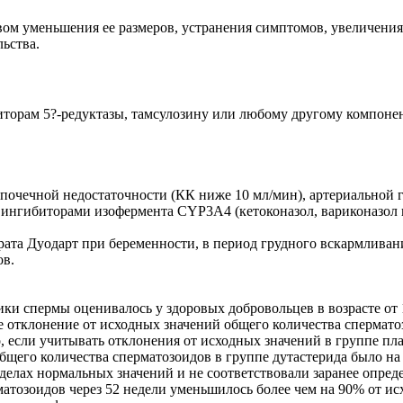
м уменьшения ее размеров, устранения симптомов, увеличения
ьства.
торам 5?-редуктазы, тамсулозину или любому другому компонент
 почечной недостаточности (КК ниже 10 мл/мин), артериальной 
нгибиторами изофермента CYP3A4 (кетоконазол, вариконазол и
ата Дуодарт при беременности, в период грудного вскармливан
в.
ики спермы оценивалось у здоровых добровольцев в возрасте от 1
ее отклонение от исходных значений общего количества спермат
о, если учитывать отклонения от исходных значений в группе п
бщего количества сперматозоидов в группе дутастерида было на 
еделах нормальных значений и не соответствовали заранее опр
рматозоидов через 52 недели уменьшилось более чем на 90% от и