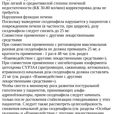
При легкой и среднетяжелой степени почечной
недостаточности (КК 30-80 мл/мин) корректировка дозы не
требуется.
Нарушения функции печени
Поскольку выведение силденафила нарушается у пациентов с
повреждением печени (в частности, при циррозе), дозу
силденафила следует снизить до 25 мг.
Совместное применение с другими лекарственными
средствами
При совместном применении с ритонавиром максимальная
разовая доза силденафила не должна превышать 25 мг, а
кратность применения - 1 раз в 48 час (см. раздел
«Взаимодействие с другими лекарственными средствами»).
При совместном применении с ингибиторами изофермента
цитохрома CYP3A4 (эритромицин, саквинавир, кетоконазол,
итраконазол) начальная доза силденафила должна составлять
25 мг (см. раздел «Взаимодействие с другими
лекарственными средствами»).
Чтобы свести к минимуму риск развития постуральной
гипотензии у пациентов, принимающих альфа-
адреноблокаторы, прием силденафила следует начинать
только после достижения стабилизации гемодинамики у этих
пациентов. Следует также рассмотреть целесообразность
снижения начальной дозы силденафила (см. разделы «Особые
указания» и «Взаимодействие с другими лекарственными