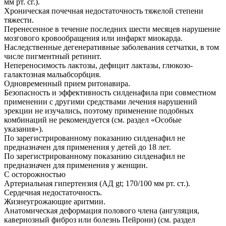
мм рт. сг.).
Хроническая почечная недостаточность тяжелой степени
тяжести.
Перенесенное в течение последних шести месяцев нарушение
мозгового кровообращения или инфаркт миокарда.
Наследственные дегенеративные заболевания сетчатки, в том
числе пигментный ретинит.
Непереносимость лактозы, дефицит лактазы, глюкозо-
галактозная мальабсорбция.
Одновременный прием ритонавира.
Безопасность и эффективность силденафила при совместном
применении с другими средствами лечения нарушений
эрекции не изучались, поэтому применение подобных
комбинаций не рекомендуется (см. раздел «Особые
указания»).
По зарегистрированному показанию силденафил не
предназначен для применения у детей до 18 лет.
По зарегистрированному показанию силденафил не
предназначен для применения у женщин.
С осторожностью
Артериальная гипертензия (АД gt; 170/100 мм рт. ст.).
Сердечная недостаточность.
Жизнеугрожающие аритмии.
Анатомическая деформация полового члена (ангуляция,
кавернозный фиброз или болезнь Пейрони) (см. раздел