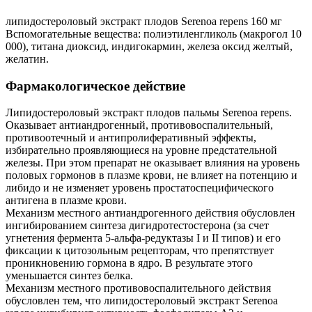
липидостероловый экстракт плодов Serenoa repens 160 мг
Вспомогательные вещества: полиэтиленгликоль (макрогол 10
000), титана диоксид, индигокармин, железа оксид желтый,
желатин.
Фармакологическое действие
Липидостероловый экстракт плодов пальмы Serenoa repens.
Оказывает антиандрогенный, противовоспалительный,
противоотечный и антипролиферативный эффекты,
избирательно проявляющиеся на уровне предстательной
железы. При этом препарат не оказывает влияния на уровень
половых гормонов в плазме крови, не влияет на потенцию и
либидо и не изменяет уровень простатоспецифического
антигена в плазме крови.
Механизм местного антиандрогенного действия обусловлен
ингибированием синтеза дигидротестостерона (за счет
угнетения фермента 5-альфа-редуктазы I и II типов) и его
фиксации к цитозольным рецепторам, что препятствует
проникновению гормона в ядро. В результате этого
уменьшается синтез белка.
Механизм местного противовоспалительного действия
обусловлен тем, что липидостероловый экстракт Serenoa