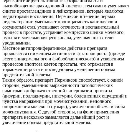
repens ингибирует активность фосфолипазы А2 и
высвобождение арахидоновой кислоты, тем самым уменьшает
синтез простагландинов и лейкотриенов, которые являются
медиаторами воспаления. Пермиксон в течение первых
недель терапии уменьшает проницаемость капилляров и
сосудистый стаз, уменьшает отечность и воспалительный
процесс в простате, устраняет компрессию шейки мочевого
пузыря и мочевыводящего канала, улучшая показатели
уродинамики.
Местное антипролиферативное действие препарата
проявляется снижением активности факторов роста (прежде
всего эпидермального и фибробластического) и ускорением
процессов апоптоза клеток простаты, что отражается в
торможении роста и последующем уменьшении объема
предстательной железы.
Таким образом, препарат Пермиксон способствует, с одной
стороны, уменьшению выраженности патологических
симптомов доброкачественной гиперплазии простаты
(дизурии, поллакиурии, никтурии, болезненных ощущений и
чувства напряжения при мочеиспускании, неполного
опорожнения мочевого пузыря), увеличению объема и силы
мочеиспускания. С другой стороны, на фоне применения
препарата несколько замедляется дальнейший рост и
увеличение объема предстательной железы.