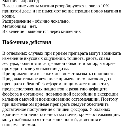
Магния гидроксид
Всасывание -ионы магния резорбируются в около 10%
принятой дозы и не изменяют концентрации ионов магния в
крови.
Распределение - обычно локально.
Метаболизм - нет.
Выведение - выводится через кишечник
Побочные действия
В отдельных случаях при приеме препарата могут возникать
изменение вкусовых ощущений, тошнота, рвота, спазм
желудка, боли в эпигастральной области и запор, которые
проходят после уменьшения дозы.
При применении высоких доз может вызвать сонливость.
Продолжительное лечение с применением высоких доз
препарата и бедной фосфором пищи может привести у
предрасположенных пациентов к развитию дефицита
фосфора в организме, повышенной резорбции и экскреции
кальция с мочой и возникновению остеомаляции. Поэтому
при длительном приеме препарата следует обеспечить
достаточное поступление с пищей фосфора. У больных
хронической недостаточностью почек, кроме остеомаляции,
могут наблюдаться отеки конечностей, деменция и
гипермагниемия.