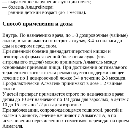
— выраженное нарушение функции почек;
— болезнь Альцгеймера;
— ранний детский возраст (до 1 месяца).
Способ применения и дозы
Внутрь. По назначению врача, по 1-3 дозировочные (чайные)
ложки, в зависимости от остроты случая, 3-4 за полчаса до
еды и вечером перед сном.
При язвенной болезни двенадцатиперстной кишки и
некоторых формах язвенной болезни желудка (язва
антрального отдела) можно принимать Алмагель между
основными приемами пищи. При достижении оптимального
терапевтического эффекта рекомендуется поддерживающее
лечение по 1 дозировочной ложке 3-4 в течение 2-3 месяцев.
Профилактически Алмагель принимают в дозе 1-2 чайные
ложки.
У детей препарат применяется строго по назначению врача:
детям до 10 лет назначают по 1/3 дозы для взрослых, а детям с
10 до 15 лет - по 1/2 дозы для взрослых.
При заболевании, сопровождающемся тошнотой, рвотой и
болями в животе, лечение начинают с Алмагеля А, а по
исчезновении перечисленных симптомов переходят на прием
Алмагеля.