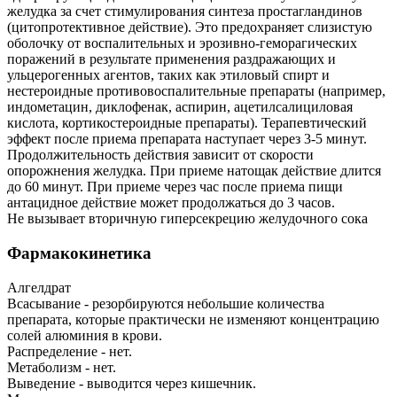
желудка за счет стимулирования синтеза простагландинов
(цитопротективное действие). Это предохраняет слизистую
оболочку от воспалительных и эрозивно-геморагических
поражений в результате применения раздражающих и
ульцерогенных агентов, таких как этиловый спирт и
нестероидные противовоспалительные препараты (например,
индометацин, диклофенак, аспирин, ацетилсалициловая
кислота, кортикостероидные препараты). Терапевтический
эффект после приема препарата наступает через 3-5 минут.
Продолжительность действия зависит от скорости
опорожнения желудка. При приеме натощак действие длится
до 60 минут. При приеме через час после приема пищи
антацидное действие может продолжаться до 3 часов.
Не вызывает вторичную гиперсекрецию желудочного сока
Фармакокинетика
Алгелдрат
Всасывание - резорбируются небольшие количества
препарата, которые практически не изменяют концентрацию
солей алюминия в крови.
Распределение - нет.
Метаболизм - нет.
Выведение - выводится через кишечник.