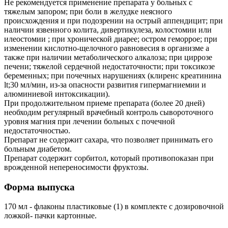
Не рекомендуется применение препарата у больных с
тяжелым запором; при боли в желудке неясного
происхождения и при подозрении на острый аппендицит; при
наличии язвенного колита, дивертикулеза, колостомии или
илеостомии ; при хронической диарее; остром геморрое; при
изменении кислотно-щелочного равновесия в организме а
также при наличии метаболического алкалоза; при циррозе
печени; тяжелой сердечной недостаточности; при токсикозе
беременных; при почечных нарушениях (клиренс креатинина
lt;30 мл/мин, из-за опасности развития гипермагниемии и
алюминиевой интоксикации).
При продолжительном приеме препарата (более 20 дней)
необходим регулярный врачебный контроль сывороточного
уровня магния при лечении больных с почечной
недостаточностью.
Препарат не содержит сахара, что позволяет принимать его
больным диабетом.
Препарат содержит сорбитол, который противопоказан при
врожденной непереносимости фруктозы.
Форма выпуска
170 мл - флаконы пластиковые (1) в комплекте с дозировочной
ложкой- пачки картонные.