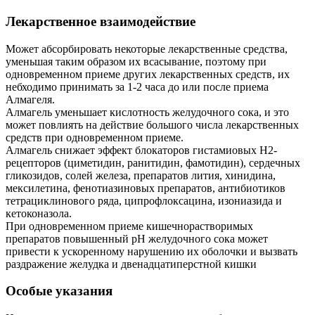
Лекарственное взаимодействие
Может абсорбировать некоторые лекарственные средства,
уменьшая таким образом их всасывание, поэтому при
одновременном приеме других лекарственных средств, их
небходимо принимать за 1-2 часа до или после приема
Алмагеля.
Алмагель уменьшает кислотность желудочного сока, и это
может повлиять на действие большого числа лекарственных
средств при одновременном приеме.
Алмагель снижает эффект блокаторов гистамиовых Н2-
рецепторов (циметидин, ранитидин, фамотидин), сердечных
гликозидов, солей железа, препаратов лития, хинидина,
мексилетина, фенотиазиновых препаратов, антибиотиков
тетрациклинового ряда, ципрофлоксацина, изониазида и
кетоконазола.
При одновременном приеме кишечнорастворимых
препаратов повышенный рН желудочного сока может
привести к ускоренному нарушению их оболочки и вызвать
раздражение желудка и двенадцатиперстной кишки
Особые указания