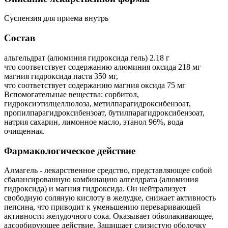
Суспензия для приема внутрь
Состав
альгельдрат (алюминия гидроксида гель) 2.18 г
что соответствует содержанию алюминия оксида 218 мг
магния гидроксида паста 350 мг,
что соответствует содержанию магния оксида 75 мг
Вспомогательные вещества: сорбитол,
гидроксиэтилцеллюлоза, метилпарагидроксибензоат,
пропилпарагидроксибензоат, бутилпарагидроксибензоат,
натрия сахарин, лимонное масло, этанол 96%, вода
очищенная.
Фармакологическое действие
Алмагель - лекарственное средство, представляющее собой
сбалансированную комбинацию алгелдрата (алюминия
гидроксида) и магния гидроксида. Oн нейтрализует
свободную соляную кислоту в желудке, снижает активность
пепсина, что приводит к уменьшению переваривающей
активности желудочного сока. Оказывает обволакивающее,
адсорбирующее действие. Защищает слизистую оболочку