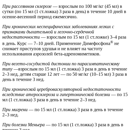
При рассеянном склерозе
— взрослым по 100 мг/кг (45 мл) в
сутки (по 15 мл (1 ст.ложка) 3 раза в день) в течение 10 дней в
осенне-весенний период ежемесячно.
При хронических неспецифических заболеваниях легких с
признаками дыхательной и легочно-сердечной
недостаточности
— взрослым по 15 мл (1 ст.ложке) 3–4 раза
®
в день. Курс — 7–10 дней. Применение Димефосфона
не
снимает приступов удушья и не влияет на частоту
использования аэрозолей бета-адреномиметиков.
При вегето-сосудистой дистонии по парасимпатическому
типу
—взрослым по 15 мл (1 ст.ложка) 3 раза в день в течение
2–3 нед, детям старше 12 лет — по 50 мг/кг (10–15 мл) 3 раза в
день в течение 3 нед.
При хронической цереброваскуляторной недостаточности
вследствие атеросклероза и гипертонической болезни
— по 15
мл (1 ст.ложка) 3 раза в день в течение 2–3 нед.
При мигрени
— по 15 мл (1 ст.ложка) 3 раза в день в течение
2–3 нед.
При болезни Меньера
— по 15 мл (1 ст.ложка) 3 раза в день в
течение 3 нед.