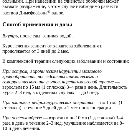
больными. При нанесении на слизистые оболочки может
вызвать раздражение, в этом случае необходимо развести
®
раствор Димефосфона
вдвое.
Способ применения и дозы
Внутрь
, после еды, запивая водой.
Курс лечения зависит от характера заболевания и
продолжается от 3 дней до 2 мес.
В комплексной терапии следующих заболеваний и состояний:
При остром, и хроническом нарушении мозгового
кровообращения, последствиях ишемического и
геморрагического инсультов, черепно-мозговой травме
—
взрослым по 15 мл (1 ст.ложка) 3–4 раза в день. Длительность
курса 2–3 нед, в отдельных случаях — до 6 нед.
При плановых нейрохирургических операциях
— по 15 мл (1
ст.ложка) в течение 5 дней до и 2 мес после операции.
При остеохондрозе
— взрослым по 10 мл (1 дес.ложка) 3–4
раза в день в течение 2–3 нед, улучшение наблюдается на 8–
10-й день лечения.