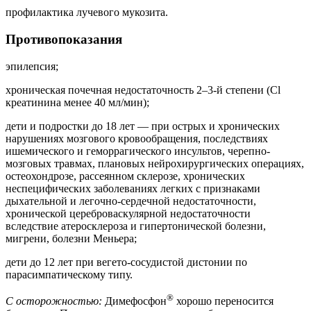
профилактика лучевого мукозита.
Противопоказания
эпилепсия;
хроническая почечная недостаточность 2–3-й степени (Cl
креатинина менее 40 мл/мин);
дети и подростки до 18 лет — при острых и хронических
нарушениях мозгового кровообращения, последствиях
ишемического и геморрагического инсультов, черепно-
мозговых травмах, плановых нейрохирургических операциях,
остеохондрозе, рассеянном склерозе, хронических
неспецифических заболеваниях легких с признаками
дыхательной и легочно-сердечной недостаточности,
хронической цереброваскулярной недостаточности
вследствие атеросклероза и гипертонической болезни,
мигрени, болезни Меньера;
дети до 12 лет при вегето-сосудистой дистонии по
парасимпатическому типу.
®
С осторожностью:
Димефосфон
хорошо переносится