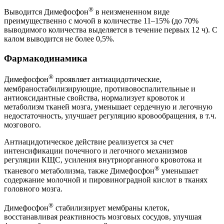
®
Выводится Димефосфон
в неизмененном виде
преимущественно с мочой в количестве 11–15% (до 70%
выводимого количества выделяется в течение первых 12 ч). С
калом выводится не более 0,5%.
Фармакодинамика
®
Димефосфон
проявляет антиацидотические,
мембраностабилизирующие, противовоспалительные и
антиоксидантные свойства, нормализует кровоток и
метаболизм тканей мозга, уменьшает сердечную и легочную
недостаточность, улучшает регуляцию кровообращения, в т.ч.
мозгового.
Антиацидотическое действие реализуется за счет
интенсификации почечного и легочного механизмов
регуляции КЩС, усиления внутриорганного кровотока и
®
тканевого метаболизма, также Димефосфон
уменьшает
содержание молочной и пировиноградной кислот в тканях
головного мозга.
®
Димефосфон
стабилизирует мембраны клеток,
восстанавливая реактивность мозговых сосудов, улучшая