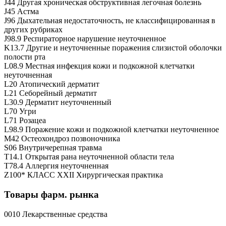
J44 Другая хроническая обструктивная легочная болезнь
J45 Астма
J96 Дыхательная недостаточность, не классифицированная в
других рубриках
J98.9 Респираторное нарушение неуточненное
K13.7 Другие и неуточненные поражения слизистой оболочки
полости рта
L08.9 Местная инфекция кожи и подкожной клетчатки
неуточненная
L20 Атопический дерматит
L21 Себорейный дерматит
L30.9 Дерматит неуточненный
L70 Угри
L71 Розацеа
L98.9 Поражение кожи и подкожной клетчатки неуточненное
M42 Остеохондроз позвоночника
S06 Внутричерепная травма
T14.1 Открытая рана неуточненной области тела
T78.4 Аллергия неуточненная
Z100* КЛАСС XXII Хирургическая практика
Товары фарм. рынка
0010 Лекарственные средства