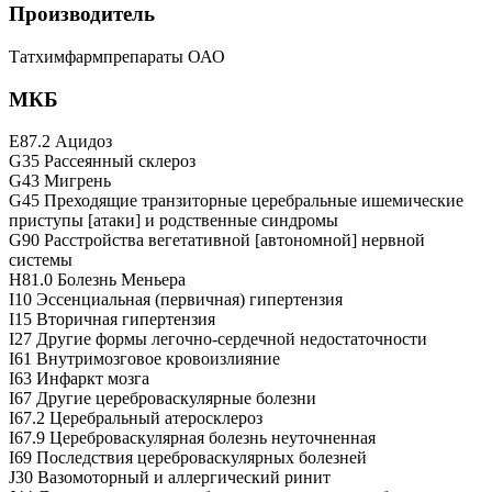
Производитель
Татхимфармпрепараты ОАО
МКБ
E87.2 Ацидоз
G35 Рассеянный склероз
G43 Мигрень
G45 Преходящие транзиторные церебральные ишемические
приступы [атаки] и родственные синдромы
G90 Расстройства вегетативной [автономной] нервной
системы
H81.0 Болезнь Меньера
I10 Эссенциальная (первичная) гипертензия
I15 Вторичная гипертензия
I27 Другие формы легочно-сердечной недостаточности
I61 Внутримозговое кровоизлияние
I63 Инфаркт мозга
I67 Другие цереброваскулярные болезни
I67.2 Церебральный атеросклероз
I67.9 Цереброваскулярная болезнь неуточненная
I69 Последствия цереброваскулярных болезней
J30 Вазомоторный и аллергический ринит