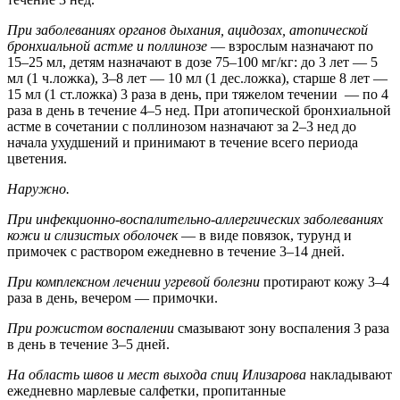
При заболеваниях органов дыхания, ацидозах, атопической
бронхиальной астме и поллинозе
— взрослым назначают по
15–25 мл, детям назначают в дозе 75–100 мг/кг: до 3 лет — 5
мл (1 ч.ложка), 3–8 лет — 10 мл (1 дес.ложка), старше 8 лет —
15 мл (1 ст.ложка) 3 раза в день, при тяжелом течении — по 4
раза в день в течение 4–5 нед. При атопической бронхиальной
астме в сочетании с поллинозом назначают за 2–3 нед до
начала ухудшений и принимают в течение всего периода
цветения.
Наружно.
При инфекционно-воспалительно-аллергических заболеваниях
кожи и слизистых оболочек
— в виде повязок, турунд и
примочек с раствором ежедневно в течение 3–14 дней.
При комплексном лечении угревой болезни
протирают кожу 3–4
раза в день, вечером — примочки.
При рожистом воспалении
смазывают зону воспаления 3 раза
в день в течение 3–5 дней.
На область швов и мест выхода спиц Илизарова
накладывают
ежедневно марлевые салфетки, пропитанные