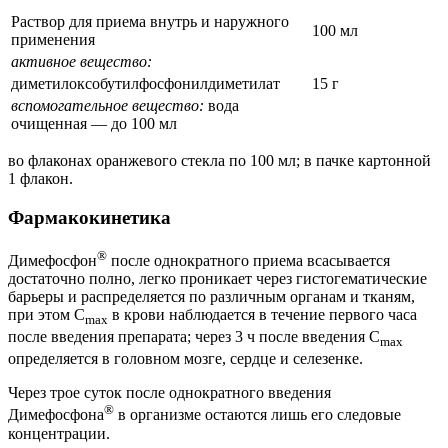
Раствор для приема внутрь и наружного
100 мл
применения
активное вещество:
диметилоксобутилфосфонилдиметилат
15 г
вспомогательное вещество:
вода
очищенная — до 100 мл
во флаконах оранжевого стекла по 100 мл; в пачке картонной
1 флакон.
Фармакокинетика
®
Димефосфон
после однократного приема всасывается
достаточно полно, легко проникает через гистогематические
барьеры и распределяется по различным органам и тканям,
при этом C
в крови наблюдается в течение первого часа
max
после введения препарата; через 3 ч после введения C
max
определяется в головном мозге, сердце и селезенке.
Через трое суток после однократного введения
®
Димефосфона
в организме остаются лишь его следовые
концентрации.