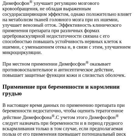
®
Димефосфон
улучшает регуляцию мозгового
кровообращения, не обладая выраженным
сосудорасширяющим эффектом, однако положительно влияет
на метаболизм тканей головного мозга при их ишемии,
улучшает венозный отток. Эффективность клинического
применения препарата при различных формах
цереброваскулярной недостаточности связана с его
способностью повышать устойчивость нервных клеток к
ишемии, с уменьшением отека и, в связи с этим, улучшением
микроциркуляции.
®
При местном применении Димефосфон
оказывает
противовоспалительное и антисептическое действие,
повышает защитные функции кожи и слизистых оболочек.
Применение при беременности и кормлении
грудью
В настоящее время данных по применению препарата при
беременности недостаточно, чтобы оценить тератогенное
®
®
действие Димефосфона
.С учетом этого Димефосфон
следует назначать при беременности и в период грудного
вскармливания только в том случае, если предполагаемая
польза от его применения превышает потенциальный риск