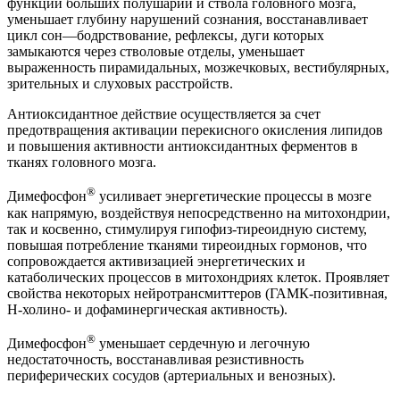
функции больших полушарий и ствола головного мозга,
уменьшает глубину нарушений сознания, восстанавливает
цикл сон—бодрствование, рефлексы, дуги которых
замыкаются через стволовые отделы, уменьшает
выраженность пирамидальных, мозжечковых, вестибулярных,
зрительных и слуховых расстройств.
Антиоксидантное действие осуществляется за счет
предотвращения активации перекисного окисления липидов
и повышения активности антиоксидантных ферментов в
тканях головного мозга.
®
Димефосфон
усиливает энергетические процессы в мозге
как напрямую, воздействуя непосредственно на митохондрии,
так и косвенно, стимулируя гипофиз-тиреоидную систему,
повышая потребление тканями тиреоидных гормонов, что
сопровождается активизацией энергетических и
катаболических процессов в митохондриях клеток. Проявляет
свойства некоторых нейротрансмиттеров (ГАМК-позитивная,
Н-холино- и дофаминергическая активность).
®
Димефосфон
уменьшает сердечную и легочную
недостаточность, восстанавливая резистивность
периферических сосудов (артериальных и венозных).