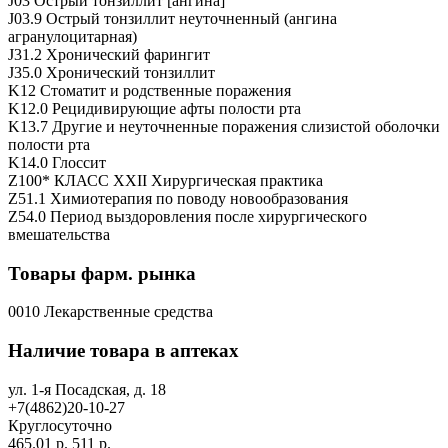
J03 Острый тонзиллит [ангина]
J03.9 Острый тонзиллит неуточненный (ангина
агранулоцитарная)
J31.2 Хронический фарингит
J35.0 Хронический тонзиллит
K12 Стоматит и родственные поражения
K12.0 Рецидивирующие афты полости рта
K13.7 Другие и неуточненные поражения слизистой оболочки
полости рта
K14.0 Глоссит
Z100* КЛАСС XXII Хирургическая практика
Z51.1 Химиотерапия по поводу новообразования
Z54.0 Период выздоровления после хирургического
вмешательства
Товары фарм. рынка
0010 Лекарственные средства
Наличие товара в аптеках
ул. 1-я Посадская, д. 18
+7(4862)20-10-27
Круглосуточно
465.01 р.
511 р.