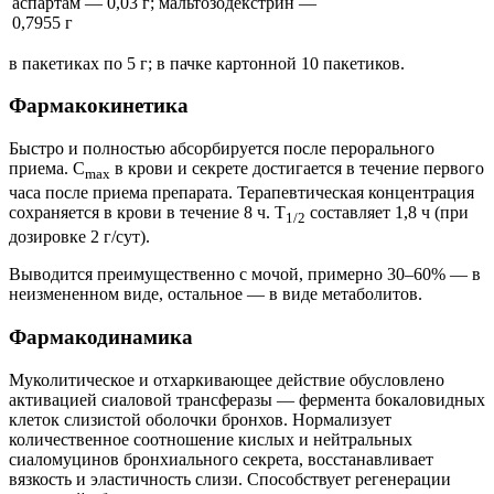
аспартам — 0,03 г; мальтозодекстрин —
0,7955 г
в пакетиках по 5 г; в пачке картонной 10 пакетиков.
Фармакокинетика
Быстро и полностью абсорбируется после перорального
приема. C
в крови и секрете достигается в течение первого
max
часа после приема препарата. Терапевтическая концентрация
сохраняется в крови в течение 8 ч. T
составляет 1,8 ч (при
1/2
дозировке 2 г/сут).
Выводится преимущественно с мочой, примерно 30–60% — в
неизмененном виде, остальное — в виде метаболитов.
Фармакодинамика
Муколитическое и отхаркивающее действие обусловлено
активацией сиаловой трансферазы — фермента бокаловидных
клеток слизистой оболочки бронхов. Нормализует
количественное соотношение кислых и нейтральных
сиаломуцинов бронхиального секрета, восстанавливает
вязкость и эластичность слизи. Способствует регенерации