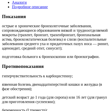
Аналоги
Подробное описание
Показания
острые и хронические бронхолегочные заболевания,
сопровождающиеся образованием вязкой и трудноотделяемой
мокроты (трахеит, бронхит, трахеобронхит, бронхиальная
астма, бронхоэктатическая болезнь) и слизи (воспалительные
заболевания среднего уха и придаточных пазух носа — ринит,
аденоидит, средний отит, синусит);
подготовка больного к бронхоскопии или бронхографии.
Противопоказания
гиперчувствительность к карбоцистеину;
язвенная болезнь двенадцатиперстной кишки и желудка (в
фазе обострения);
детский возраст до 1 года (для сиропа) или 16 лет (для гранул
для приготовления суспензии);
беременность (I триместр);