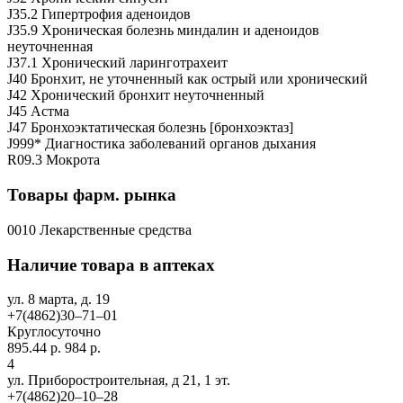
J35.2 Гипертрофия аденоидов
J35.9 Хроническая болезнь миндалин и аденоидов
неуточненная
J37.1 Хронический ларинготрахеит
J40 Бронхит, не уточненный как острый или хронический
J42 Хронический бронхит неуточненный
J45 Астма
J47 Бронхоэктатическая болезнь [бронхоэктаз]
J999* Диагностика заболеваний органов дыхания
R09.3 Мокрота
Товары фарм. рынка
0010 Лекарственные средства
Наличие товара в аптеках
ул. 8 марта, д. 19
+7(4862)30‒71‒01
Круглосуточно
895.44 р.
984 р.
4
ул. Приборостроительная, д 21, 1 эт.
+7(4862)20‒10‒28