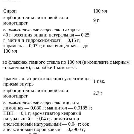
Сироп
100 мл
карбоцистеина лизиновой соли
9 г
моногидрат
вспомогательные вещества:
сахароза —
40 г; эссенция вишни натуральная — 0,25
г; метил-п-гидроксибензоат — 0,15 г;
карамель — 0,03 г; вода очищенная — до
100 мл
во флаконах темного стекла по 100 мл (в комплекте с мерным
стаканчиком); в коробке 1 комплект.
Гранулы для приготовления суспензии для
1 пак.
приема внутрь
карбоцистеина лизиновой соли
2,7 г
моногидрат
вспомогательные вещества:
кислота
лимонная — 0,080 г; маннитол — 0,9185 г;
ПВП — 0,1 г; ароматизатор кедровый
натуральный — 0,04 г; ароматизатор
апельсиновый натуральный — 0,04 г; сок
апельсиновый порошковый — 0,2960 г;