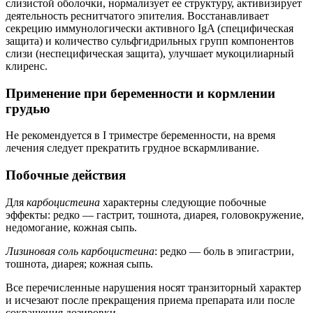
слизистой оболочки, нормализует ее структуру, активизирует
деятельность реснитчатого эпителия. Восстанавливает
секрецию иммунологически активного IgA (специфическая
защита) и количество сульфгидрильных групп компонентов
слизи (неспецифическая защита), улучшает мукоцилиарный
клиренс.
Применение при беременности и кормлении
грудью
Не рекомендуется в I триместре беременности, на время
лечения следует прекратить грудное вскармливание.
Побочные действия
Для
карбоцистеина
характерны следующие побочные
эффекты: редко — гастрит, тошнота, диарея, головокружение,
недомогание, кожная сыпь.
Лизиновая соль карбоцистеина
: редко — боль в эпигастрии,
тошнота, диарея; кожная сыпь.
Все перечисленные нарушения носят транзиторный характер
и исчезают после прекращения приема препарата или после
сокращения дозировки.