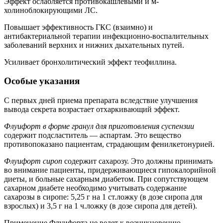
Эффект ослабляется противокашлевыми и м-
холиноблокирующими ЛС.
Повышает эффективность ГКС (взаимно) и
антибактериальной терапии инфекционно-воспалительных
заболеваний верхних и нижних дыхательных путей.
Усиливает бронхолитический эффект теофиллина.
Особые указания
С первых дней приема препарата вследствие улучшения
вывода секрета возрастает отхаркивающий эффект.
Флуифорт в форме гранул для приготовления суспензии
содержит подсластитель — аспартам. Это вещество
противопоказано пациентам, страдающим фенилкетонурией.
Флуифорт сироп
содержит сахарозу. Это должны принимать
во внимание пациенты, придерживающиеся гипокалорийной
диеты, и больные сахарным диабетом. При сопутствующем
сахарном диабете необходимо учитывать содержание
сахарозы в сиропе: 5,25 г на 1 ст.ложку (в дозе сиропа для
взрослых) и 3,5 г на 1 ч.ложку (в дозе сиропа для детей).
Применение Флуифорта не ведет к возникновению