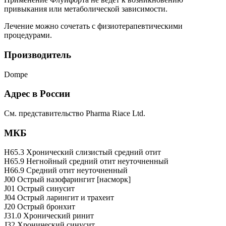
привыкания или метаболической зависимости.
Лечение можно сочетать с физиотерапевтическими
процедурами.
Производитель
Dompe
Адрес в России
См. представительство Pharma Riace Ltd.
МКБ
H65.3 Хронический слизистый средний отит
H65.9 Негнойный средний отит неуточненный
H66.9 Средний отит неуточненный
J00 Острый назофарингит [насморк]
J01 Острый синусит
J04 Острый ларингит и трахеит
J20 Острый бронхит
J31.0 Хронический ринит
J32 Хронический синусит