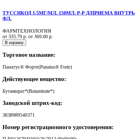
ТУССИКОД 1,5МГ/МЛ. 150МЛ. Р-Р Д/ПРИЕМА ВНУТРЬ
ФЛ.
ФАРМТЕХНОЛОГИЯ
от 335.79 р.
от 369.00 р.
В корзину
Торговое название:
Панатус® Форте(Panatus® Forte)
Действующее вещество:
Бутамират*(Butamirate*)
Заводской штрих-код:
3838989540371
Номер регистрационного удостоверения:
П N012679/02(03/26/2012 00:00:00)