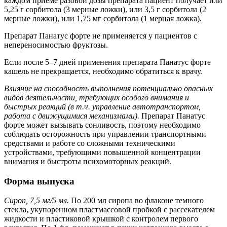
каждом приеме разовой дозы препарата пациент получает или
5,25 г сорбитола (3 мерные ложки), или 3,5 г сорбитола (2
мерные ложки), или 1,75 мг сорбитола (1 мерная ложка).
Препарат Панатус форте не применяется у пациентов с
непереносимостью фруктозы.
Если после 5–7 дней применения препарата Панатус форте
кашель не прекращается, необходимо обратиться к врачу.
Влияние на способность выполнения потенциально опасных
видов деятельности, требующих особого внимания и
быстрых реакций (в т.ч. управление автотранспортом,
работа с движущимися механизмами).
Препарат Панатус
форте может вызывать сонливость, поэтому необходимо
соблюдать осторожность при управлении транспортными
средствами и работе со сложными техническими
устройствами, требующими повышенной концентрации
внимания и быстроты психомоторных реакций.
Форма выпуска
Сироп, 7,5 мг/5 мл.
По 200 мл сиропа во флаконе темного
стекла, укупоренном пластмассовой пробкой с рассекателем
жидкости и пластиковой крышкой с контролем первого