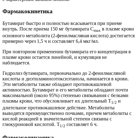
Фармакокинетика
Бутамират быстро и полностью всасывается при приеме
внутрь. После приема 150 мг бутамирата C
в плазме крови
max
основного метаболита (2-фенилмасляная кислота) достигается
примерно через 1,5 ч и составляет 6,4 мкг/мл.
При повторном применении бутамирата его концентрация в
плазме крови остается линейной, и кумуляция не
наблюдается.
Гидролиз бутамирата, первоначально до 2-фенилмасляной
кислоты и диэтиламиноэтоксиэтанола, начинается в крови.
Эти метаболиты также обладают противокашлевой
активностью. Бутамират и его метаболиты обладают почти
максимальной (около 95%) степенью связывания с белками
плазмы крови, что обусловливает их длительный T
и
1/2
длительное противокашлевое действие. Метаболиты
выводятся преимущественно почками, причем метаболиты с
кислой реакцией в значительной степени связаны с
глюкуроновой кислотой. T
составляет 6 ч.
1/2
Фармакодинамика