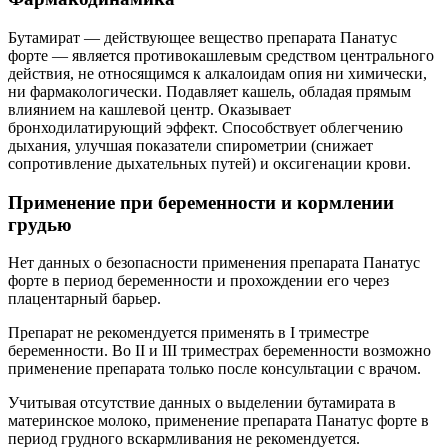
Бутамират — действующее вещество препарата Панатус
форте — является противокашлевым средством центрального
действия, не относящимся к алкалоидам опия ни химически,
ни фармакологически. Подавляет кашель, обладая прямым
влиянием на кашлевой центр. Оказывает
бронходилатирующий эффект. Способствует облегчению
дыхания, улучшая показатели спирометрии (снижает
сопротивление дыхательных путей) и оксигенации крови.
Применение при беременности и кормлении
грудью
Нет данных о безопасности применения препарата Панатус
форте в период беременности и прохождении его через
плацентарный барьер.
Препарат не рекомендуется применять в I триместре
беременности. Во II и III триместрах беременности возможно
применение препарата только после консультации с врачом.
Учитывая отсутствие данных о выделении бутамирата в
материнское молоко, применение препарата Панатус форте в
период грудного вскармливания не рекомендуется.