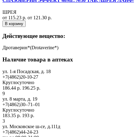
СПАЗОВЕРИН ЭФФЕКТ 40МГ. №30 ТАБ. /ШРЕЯ ЛАЙФ/
ШРЕЯ
от 115.23 р.
от 121.30 р.
В корзину
Действующее вещество:
Дротаверин*(Drotaverine*)
Наличие товара в аптеках
ул. 1-я Посадская, д. 18
+7(4862)20-10-27
Круглосуточно
186.44 р.
196.25 р.
9
ул. 8 марта, д. 19
+7(4862)30‒71‒01
Круглосуточно
183.35 р.
193 р.
3
ул. Московское ш-се, д.111д
+7(4862)44-24-23