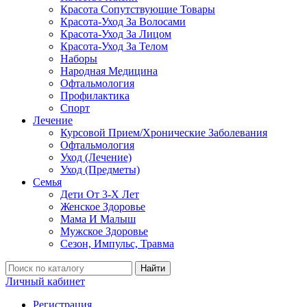
Красота Сопутствующие Товары
Красота-Уход За Волосами
Красота-Уход За Лицом
Красота-Уход За Телом
Наборы
Народная Медицина
Офтальмология
Профилактика
Спорт
Лечение
Курсовой Прием/Хронические Заболевания
Офтальмология
Уход (Лечение)
Уход (Предметы)
Семья
Дети От 3-Х Лет
Женское Здоровье
Мама И Малыш
Мужское Здоровье
Сезон, Импульс, Травма
Найти
Личный кабинет
Регистрация