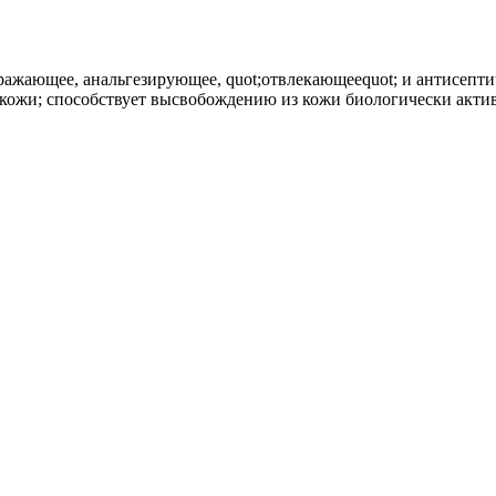
ражающее, анальгезирующее, quot;отвлекающееquot; и антисепти
кожи; способствует высвобождению из кожи биологически активн