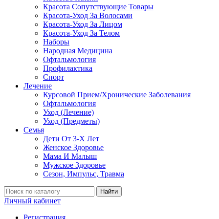
Красота Сопутствующие Товары
Красота-Уход За Волосами
Красота-Уход За Лицом
Красота-Уход За Телом
Наборы
Народная Медицина
Офтальмология
Профилактика
Спорт
Лечение
Курсовой Прием/Хронические Заболевания
Офтальмология
Уход (Лечение)
Уход (Предметы)
Семья
Дети От 3-Х Лет
Женское Здоровье
Мама И Малыш
Мужское Здоровье
Сезон, Импульс, Травма
Найти
Личный кабинет
Регистрация