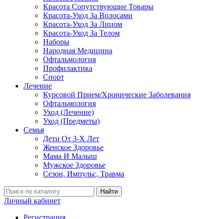
Красота Сопутствующие Товары
Красота-Уход За Волосами
Красота-Уход За Лицом
Красота-Уход За Телом
Наборы
Народная Медицина
Офтальмология
Профилактика
Спорт
Лечение
Курсовой Прием/Хронические Заболевания
Офтальмология
Уход (Лечение)
Уход (Предметы)
Семья
Дети От 3-Х Лет
Женское Здоровье
Мама И Малыш
Мужское Здоровье
Сезон, Импульс, Травма
Найти
Личный кабинет
Регистрация